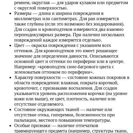
ремнем, округлая — для ударов кулаком или предметом
с округлой поверхностью.
Размеры — длина и ширина повреждения в
миллиметрах или сантиметрах. Для ран измеряется
также глубина (если это возможно без зондирования).
Для ссадин и кровоподтеков измеряются два взаимно
перпендикулярных размера. При наличии нескольких
повреждений каждое измеряется отдельно.
Цвет — окраска повреждения с указанием всех
оттенков. Для кровоподтеков это имеет решающее
значение для определения давности. Описываются
основной цвет и оттенки по периферии или в центре.
Например: «кровоподтек сине-багрового цвета с
зеленоватым оттенком по периферии».
Характер поверхности — состояние кожных покровов в
области повреждения: влажная, покрыта корочкой,
кровоточит, с признаками воспаления. Для ссадин
указывается уровень расположения корочки (на уровне
кожи или выше), ее цвет, плотность, наличие или
отсутствие отделяемого.
Состояние окружающих тканей — наличие или
отсутствие отека, гиперемии, болезненности при
пальпации, местного повышения температуры.
Особые признаки — наличие отпечатков
травмирующего предмета (например, структуры ткани,