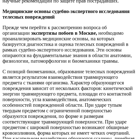
научные рекомендации по защите прав пострадавших.
Медицинские основы судебно-экспертного исследования
телесных повреждений
Прежде чем перейти к рассмотрению вопроса об
организации
экспертизы побоев в Москве,
необходимо
проанализировать медицинские основы, на которых
базируется диагностика и оценка телесных повреждений в
рамках судебно-экспертного исследования. Эти основы
опираются на фундаментальные знания в области анатомии,
физиологии, патоморфологии и биомеханики травмы.
С позиций биомеханики, образование телесных повреждений
является результатом взаимодействия травмирующего
предмета с тканями организма. Характер образующегося
повреждения зависит от нескольких факторов: кинетической
энергии травмирующего предмета, площади его контактной
поверхности, угла взаимодействия, анатомических
особенностей поврежденной области. При ударе тупым
твердым предметом с ограниченной поверхностью
образуются повреждения, по форме и размерам
соответствующие травмирующей поверхности. При ударе
предметом с широкой поверхностью возникают обширные
кровоизлияния, форма которых не имеет четких очертаний.
При касательном воздействии образуются ссадины, линейная