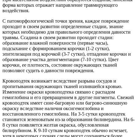
форма которых отражает направление травмирующего
воздействия.
С патоморфологической точки зрения, каждое повреждение
проходит в своем развитии определенные стадии, знание
которых необходимо для правильного определения давности
травмы. Ссадина в своем развитии проходит стадии:
образование влажной поверхности (первые часы),
подсыхание с формированием корочки (1-2 сутки),
эпителизация под корочкой (3-7 сутки), отпадение корочки и
образование участка депигментации (7-10 сутки). Цвет
корочки, ее плотность, состояние окружающих тканей
позволяют судить о давности повреждения.
Кровоподтек возникает вследствие разрыва сосудов и
пропитывания окружающих тканей излившейся кровью.
Изменение окраски кровоподтека связано с распадом
гемоглобина и его превращением в другие пигменты. Свежий
кровоподтек имеет сине-багровую или багрово-синюшную
окраску вследствие наличия оксигемоглобина и
восстановленного гемоглобина. На 3-5 сутки кровоподтек
становится зеленоватым из-за образования биливердина. На 6-
8 сутки появляется желтая окраска, обусловленная
билирубином. К 9-10 суткам кровоподтек обычно исчезает,
хотя в некоторых случаях следы могут сохраняться более