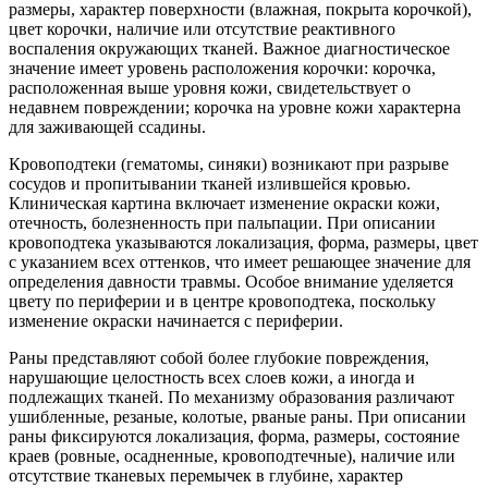
размеры, характер поверхности (влажная, покрыта корочкой),
цвет корочки, наличие или отсутствие реактивного
воспаления окружающих тканей. Важное диагностическое
значение имеет уровень расположения корочки: корочка,
расположенная выше уровня кожи, свидетельствует о
недавнем повреждении; корочка на уровне кожи характерна
для заживающей ссадины.
Кровоподтеки (гематомы, синяки) возникают при разрыве
сосудов и пропитывании тканей излившейся кровью.
Клиническая картина включает изменение окраски кожи,
отечность, болезненность при пальпации. При описании
кровоподтека указываются локализация, форма, размеры, цвет
с указанием всех оттенков, что имеет решающее значение для
определения давности травмы. Особое внимание уделяется
цвету по периферии и в центре кровоподтека, поскольку
изменение окраски начинается с периферии.
Раны представляют собой более глубокие повреждения,
нарушающие целостность всех слоев кожи, а иногда и
подлежащих тканей. По механизму образования различают
ушибленные, резаные, колотые, рваные раны. При описании
раны фиксируются локализация, форма, размеры, состояние
краев (ровные, осадненные, кровоподтечные), наличие или
отсутствие тканевых перемычек в глубине, характер