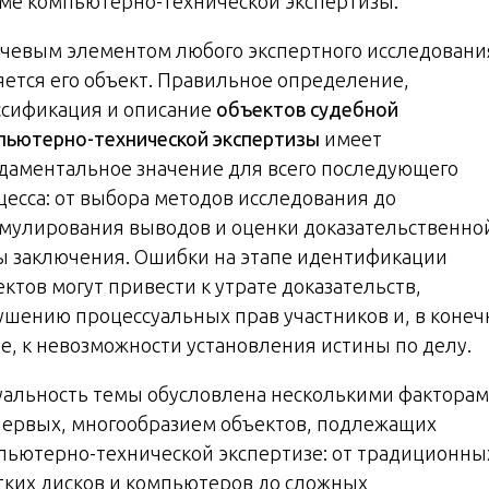
ме компьютерно-технической экспертизы.
чевым элементом любого экспертного исследовани
яется его объект. Правильное определение,
ссификация и описание
объектов судебной
пьютерно-технической экспертизы
имеет
даментальное значение для всего последующего
цесса: от выбора методов исследования до
мулирования выводов и оценки доказательственно
ы заключения. Ошибки на этапе идентификации
ктов могут привести к утрате доказательств,
ушению процессуальных прав участников и, в коне
те, к невозможности установления истины по делу.
уальность темы обусловлена несколькими факторам
первых, многообразием объектов, подлежащих
пьютерно-технической экспертизе: от традиционны
тких дисков и компьютеров до сложных