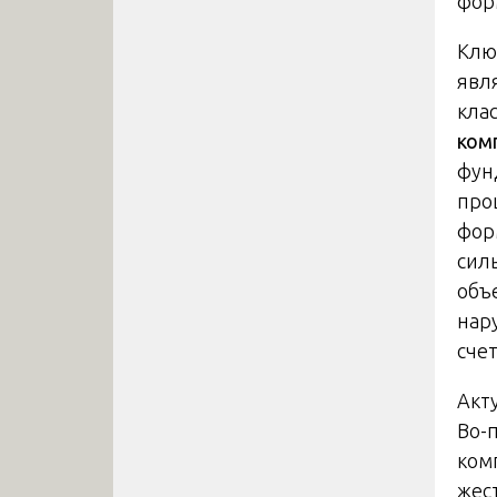
фор
Клю
явл
кла
ком
фун
про
фор
сил
объе
нар
сче
Акт
Во-
ком
жес