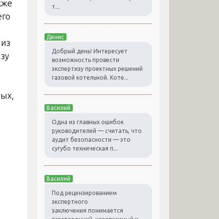
кже
т...
его
Денис
 из
Добрый день! Интересует
изу
возможность провести
экспертизу проектных решений
газовой котельной. Коте...
ных,
Василий
Одна из главных ошибок
руководителей — считать, что
аудит безопасности — это
сугубо техническая п...
Василий
Под рецензированием
экспертного
заключения понимается