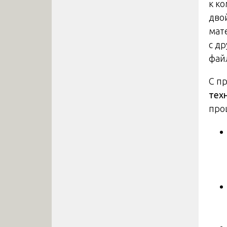
к к
дво
мат
с д
фай
С п
тех
про