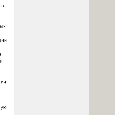
тв
бых
ции
я
ми
ния
ную