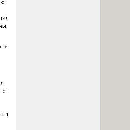
ают
ли),
мы,
но-
ия
 ст.
ч. 1