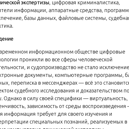
нической экспертизы
, цифровая криминалистика,
ители информации, аппаратные средства, програм
спечение, базы данных, файловые системы, судебна
ктика.
дение
овременном информационном обществе цифровые
нологии проникли во все сферы человеческой
тельности, и судопроизводство не стало исключени
ктронные документы, компьютерные программы, б
ных, переписка в мессенджерах — всё это становитс
ектом судебного исследования и доказательством п
у. Однако в силу своей специфики — виртуальность,
енчивость, зависимость от среды воспроизведения
ая информация требует для своего изучения и
ерпретации специальных познаний, реализуемых в