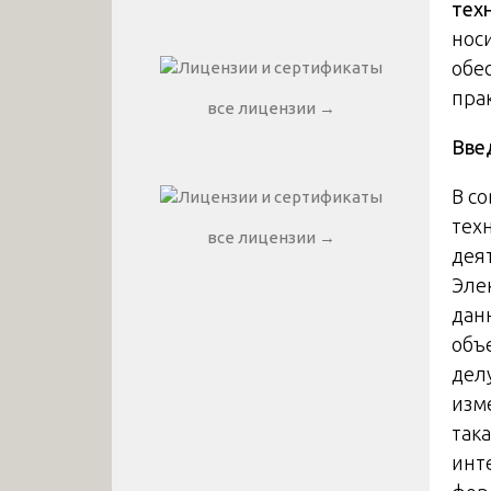
тех
нос
обе
пра
все лицензии →
Вве
В с
тех
все лицензии →
дея
Эле
дан
объ
дел
изм
так
инт