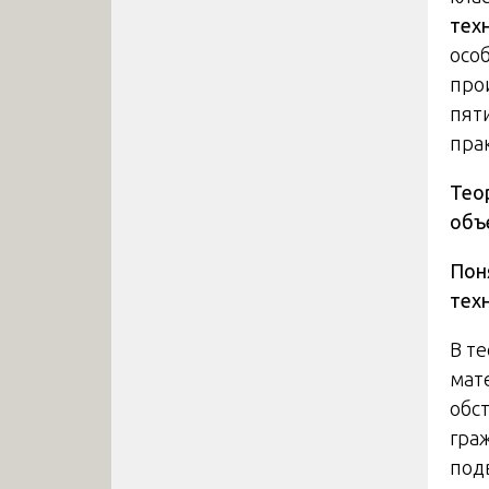
тех
осо
про
пят
пра
Тео
объ
Пон
тех
В т
мат
обс
гра
под