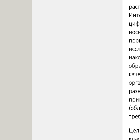
рас
Инт
циф
нос
про
исс
нак
обр
кач
орг
раз
при
(об
тре
Цел
кла