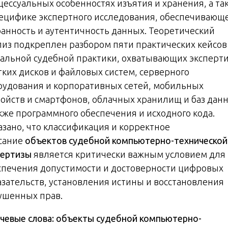
цессуальных особенностях изъятия и хранения, а та
пецифике экспертного исследования, обеспечивающ
ранность и аутентичность данных. Теоретический
лиз подкреплен разбором пяти практических кейсов
уальной судебной практики, охватывающих эксперт
тких дисков и файловых систем, серверного
рудования и корпоративных сетей, мобильных
ройств и смартфонов, облачных хранилищ и баз дан
акже программного обеспечения и исходного кода.
азано, что классификация и корректное
сание
объектов судебной компьютерно-технической
пертизы
является критически важным условием для
спечения допустимости и достоверности цифровых
азательств, установления истины и восстановления
ушенных прав.
чевые слова: объекты судебной компьютерно-