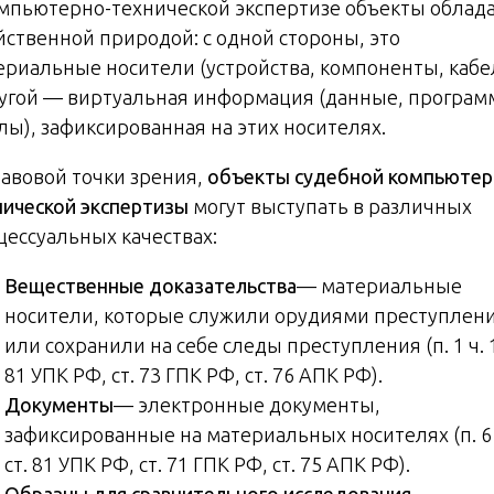
омпьютерно-технической экспертизе объекты облад
йственной природой: с одной стороны, это
ериальные носители (устройства, компоненты, кабе
ругой — виртуальная информация (данные, програм
лы), зафиксированная на этих носителях.
равовой точки зрения,
объекты судебной компьютер
нической экспертизы
могут выступать в различных
цессуальных качествах:
Вещественные доказательства
— материальные
носители, которые служили орудиями преступлен
или сохранили на себе следы преступления (п. 1 ч. 1
81 УПК РФ, ст. 73 ГПК РФ, ст. 76 АПК РФ).
Документы
— электронные документы,
зафиксированные на материальных носителях (п. 6 
ст. 81 УПК РФ, ст. 71 ГПК РФ, ст. 75 АПК РФ).
Образцы для сравнительного исследования
—