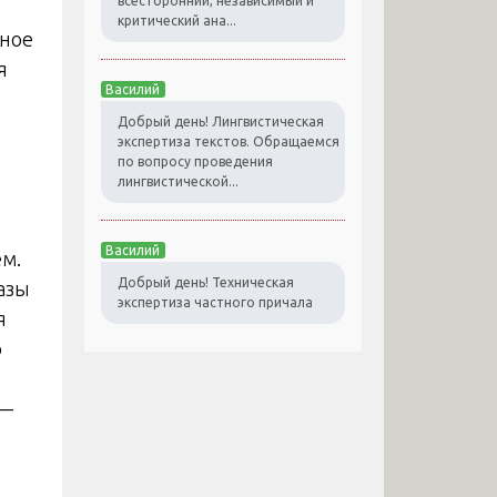
всесторонний, независимый и
критический ана...
мное
я
Василий
Добрый день! Лингвистическая
экспертиза текстов. Обращаемся
по вопросу проведения
лингвистической...
Василий
ем.
Добрый день! Техническая
азы
экспертиза частного причала
я
о
 —