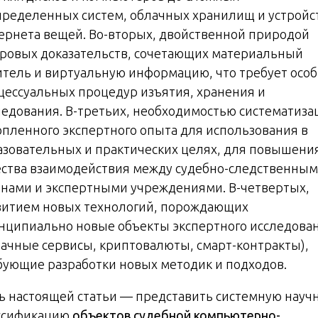
пределенных систем, облачных хранилищ и устройс
ернета вещей. Во-вторых, двойственной природой
ровых доказательств, сочетающих материальный
итель и виртуальную информацию, что требует осо
цессуальных процедур изъятия, хранения и
ледования. В-третьих, необходимостью систематиза
опленного экспертного опыта для использования в
азовательных и практических целях, для повышени
ества взаимодействия между судебно-следственны
анами и экспертными учреждениями. В-четвертых,
витием новых технологий, порождающих
нципиально новые объекты экспертного исследова
лачные сервисы, криптовалюты, смарт-контракты),
бующие разработки новых методик и подходов.
ь настоящей статьи — представить системную науч
ссификацию
объектов судебной компьютерно-