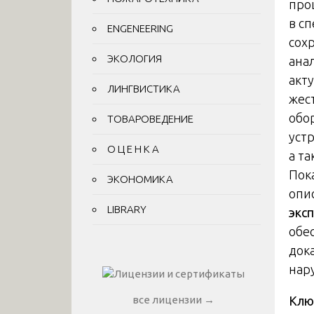
про
в с
ENGENEERING
сох
ЭКОЛОГИЯ
ана
акт
ЛИНГВИСТИКА
жес
обо
ТОВАРОВЕДЕНИЕ
уст
О Ц Е Н К А
а т
Пок
ЭКОНОМИКА
опи
LIBRARY
экс
обе
док
нар
Клю
все лицензии →