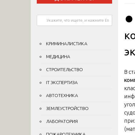
⏺
к
КРИМИНАЛИСТИКА
э
МЕДИЦИНА
СТРОИТЕЛЬСТВО
В с
ком
IT ЭКСПЕРТИЗА
кла
АВТОТЕХНИКА
инф
уго
ЗЕМЛЕУСТРОЙСТВО
суд
при
ЛАБОРАТОРИЯ
(ма
ПОЖАРОТЕХНИКА