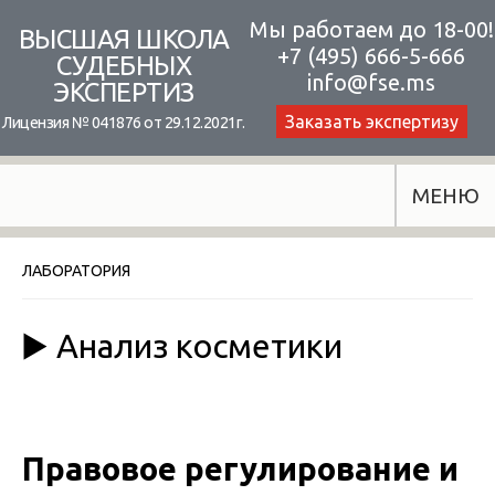
Skip
Мы работаем до 18-00!
ВЫСШАЯ ШКОЛА
+7 (495) 666-5-666
to
СУДЕБНЫХ
info@fse.ms
ЭКСПЕРТИЗ
content
Заказать экспертизу
Лицензия № 041876 от 29.12.2021г.
МЕНЮ
ЛАБОРАТОРИЯ
▶️ Анализ косметики
Правовое регулирование и