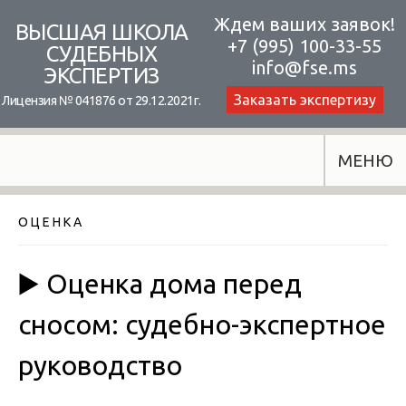
Skip
Ждем ваших заявок!
ВЫСШАЯ ШКОЛА
+7 (995) 100-33-55
to
СУДЕБНЫХ
info@fse.ms
ЭКСПЕРТИЗ
content
Заказать экспертизу
Лицензия № 041876 от 29.12.2021г.
МЕНЮ
О Ц Е Н К А
▶️ Оценка дома перед
сносом: судебно-экспертное
руководство