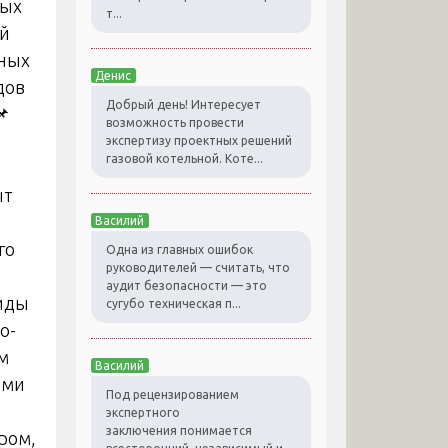
ных
т...
ий
тных
Денис
дов
Добрый день! Интересует
📌
возможность провести
экспертизу проектных решений
газовой котельной. Коте...
ыт
Василий
го
Одна из главных ошибок
руководителей — считать, что
аудит безопасности — это
виды
сугубо техническая п...
о-
м
Василий
ими
Под рецензированием
экспертного
заключения понимается
ром,