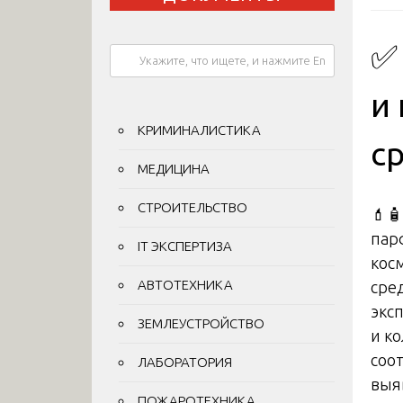
✅
и
КРИМИНАЛИСТИКА
с
МЕДИЦИНА
СТРОИТЕЛЬСТВО
💄
пар
IT ЭКСПЕРТИЗА
кос
АВТОТЕХНИКА
сре
экс
ЗЕМЛЕУСТРОЙСТВО
и к
соо
ЛАБОРАТОРИЯ
выя
ПОЖАРОТЕХНИКА