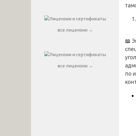
там
все лицензии →
📖 
спе
уго
адм
все лицензии →
по 
кон