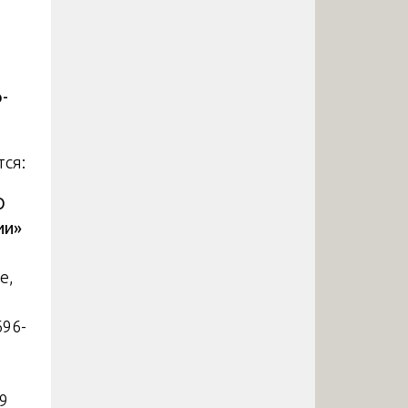
-
тся:
О
ии»
е,
696-
89