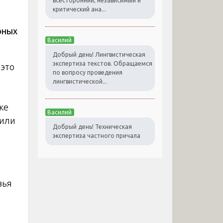
всесторонний, независимый и
критический ана...
рных
Василий
Добрый день! Лингвистическая
экспертиза текстов. Обращаемся
 это
по вопросу проведения
лингвистической...
ке
Василий
 или
Добрый день! Техническая
экспертиза частного причала
вья