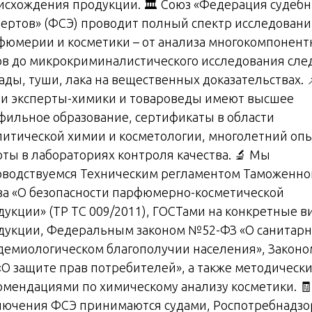
исхождения продукции. 🏛️ Союз «Федерация судеб
пертов» (ФСЭ) проводит полный спектр исследован
фюмерии и косметики – от анализа многокомпонен
ов до микрокриминалистического исследования сле
ады, туши, лака на вещественных доказательствах. 
и эксперты-химики и товароведы имеют высшее
фильное образование, сертификаты в области
литической химии и косметологии, многолетний оп
оты в лабораториях контроля качества. 🔬 Мы
оводствуемся Техническим регламентом Таможенно
за «О безопасности парфюмерно-косметической
дукции» (ТР ТС 009/2011), ГОСТами на конкретные 
дукции, Федеральным законом №52-ФЗ «О санитарн
демиологическом благополучии населения», Законо
«О защите прав потребителей», а также методическ
омендациями по химическому анализу косметики. 🧾
лючения ФСЭ принимаются судами, Роспотребнадзо