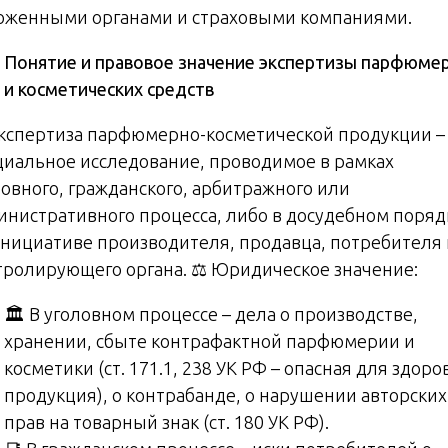
оженными органами и страховыми компаниями.
Понятие и правовое значение экспертизы парфюме
и косметических средств
Экспертиза парфюмерно-косметической продукции –
циальное исследование, проводимое в рамках
ловного, гражданского, арбитражного или
инистративного процесса, либо в досудебном поряд
инициативе производителя, продавца, потребителя
тролирующего органа. ⚖️ Юридическое значение:
🏛️ В уголовном процессе – дела о производстве,
хранении, сбыте контрафактной парфюмерии и
косметики (ст. 171.1, 238 УК РФ – опасная для здоро
продукция), о контрабанде, о нарушении авторских
прав на товарный знак (ст. 180 УК РФ).