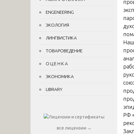
про
экс
ENGENEERING
пар
ЭКОЛОГИЯ
дух
пом
ЛИНГВИСТИКА
Наш
про
ТОВАРОВЕДЕНИЕ
ана
О Ц Е Н К А
раб
рук
ЭКОНОМИКА
сою
LIBRARY
про
про
эпи
РФ 
рек
все лицензии →
Зак