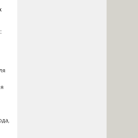
х
:
для
ля
ода,