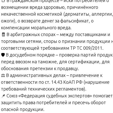
📑 В гражданском процессе – иски потребителей о
возмещении вреда здоровью, причинённого
некачественной косметикой (дерматиты, аллергии
ожоги), о возврате денег за фальсификат, о
компенсации морального вреда.
🧾 В арбитражных спорах – между поставщиками и
торговыми сетями, споры о признании продукции 
соответствующей требованиям ТР ТС 009/2011.
🛡️ В досудебном порядке – проверка партий проду
перед ввозом на таможне, для сертификации, для
обоснования претензии к продавцу.
⚖️ В административных делах – привлечение к
ответственности по ст. 14.43 КоАП РФ (нарушение
требований технических регламентов).
📌 Союз «Федерация судебных экспертов» помогает
защитить права потребителей и пресечь оборот
опасной продукции.