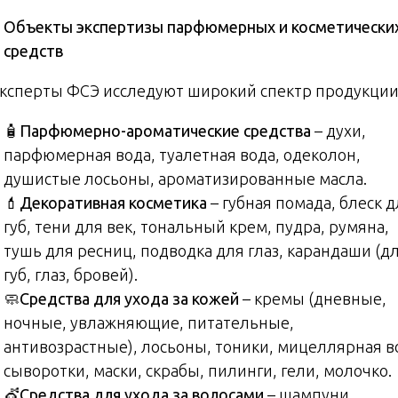
Объекты экспертизы парфюмерных и косметически
средств
Эксперты ФСЭ исследуют широкий спектр продукции
🧴
Парфюмерно-ароматические средства
– духи,
парфюмерная вода, туалетная вода, одеколон,
душистые лосьоны, ароматизированные масла.
💄
Декоративная косметика
– губная помада, блеск 
губ, тени для век, тональный крем, пудра, румяна,
тушь для ресниц, подводка для глаз, карандаши (д
губ, глаз, бровей).
🧼
Средства для ухода за кожей
– кремы (дневные,
ночные, увлажняющие, питательные,
антивозрастные), лосьоны, тоники, мицеллярная в
сыворотки, маски, скрабы, пилинги, гели, молочко.
💇
Средства для ухода за волосами
– шампуни,