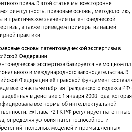
ентного права. В этой статье мы всесторонне
смотрим сущность, правовые основы, методологию,
ы и практическое значение патентоведческой
пертизы, а также приведём примеры из нашей
ирной практики.
равовые
основы
патентоведческой
экспертизы
в
сийской
Федерации
ентоведческая экспертиза базируется на мощном пл
ионального и международного законодательства. В
сийской Федерации её правовой фундамент составл
жде всего часть четвёртая Гражданского кодекса РФ 
 введённая в действие с 1 января 2008 года, которая
ифицировала все нормы об интеллектуальной
ственности. 📜 Глава 72 ГК РФ регулирует патентные
ва, определяя условия патентоспособности
бретений, полезных моделей и промышленных