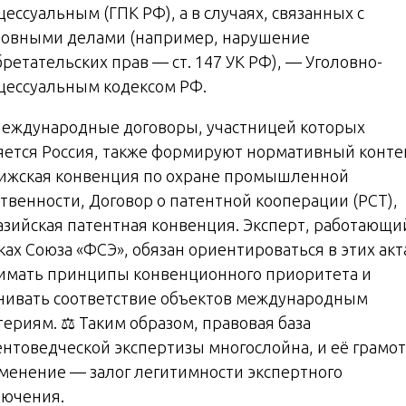
ессуальным (ГПК РФ), а в случаях, связанных с
ловными делами (например, нарушение
ретательских прав — ст. 147 УК РФ), — Уголовно-
цессуальным кодексом РФ.
Международные договоры, участницей которых
яется Россия, также формируют нормативный контек
ижская конвенция по охране промышленной
ственности, Договор о патентной кооперации (PCT),
азийская патентная конвенция. Эксперт, работающи
ах Союза «ФСЭ», обязан ориентироваться в этих акт
имать принципы конвенционного приоритета и
нивать соответствие объектов международным
териям. ⚖️ Таким образом, правовая база
ентоведческой экспертизы многослойна, и её грамо
менение — залог легитимности экспертного
лючения.