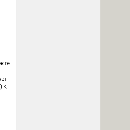
асте
яет
(ГК