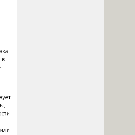
вка
 в
-
вует
ы,
ости
 или