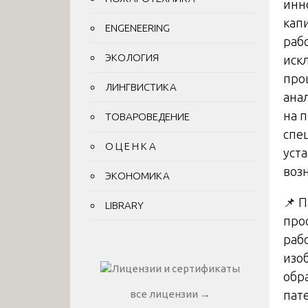
инн
кап
ENGENEERING
раб
ЭКОЛОГИЯ
иск
про
ЛИНГВИСТИКА
ана
на 
ТОВАРОВЕДЕНИЕ
спе
О Ц Е Н К А
уст
воз
ЭКОНОМИКА
📌 
LIBRARY
про
раб
изо
обр
пат
все лицензии →