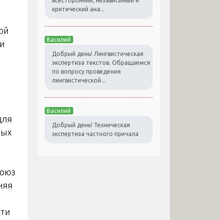
всесторонний, независимый и
критический ана...
кой
Василий
 и
Добрый день! Лингвистическая
экспертиза текстов. Обращаемся
по вопросу проведения
лингвистической...
Василий
для
Добрый день! Техническая
ных
экспертиза частного причала
Союз
няя
сти