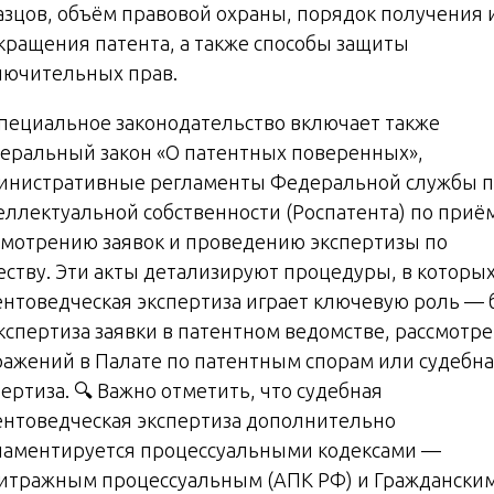
азцов, объём правовой охраны, порядок получения 
кращения патента, а также способы защиты
лючительных прав.
Специальное законодательство включает также
еральный закон «О патентных поверенных»,
инистративные регламенты Федеральной службы п
еллектуальной собственности (Роспатента) по приё
смотрению заявок и проведению экспертизы по
еству. Эти акты детализируют процедуры, в которы
ентоведческая экспертиза играет ключевую роль — 
экспертиза заявки в патентном ведомстве, рассмотр
ражений в Палате по патентным спорам или судебн
ертиза. 🔍 Важно отметить, что судебная
ентоведческая экспертиза дополнительно
ламентируется процессуальными кодексами —
итражным процессуальным (АПК РФ) и Граждански