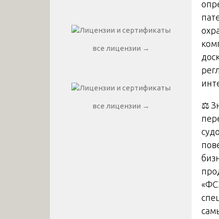
опр
пат
охра
ком
все лицензии →
дос
рег
инт
⚖️ 
все лицензии →
пер
суд
пов
биз
про
«ФС
спе
сам