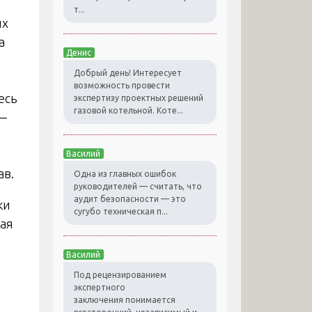
т...
их
а
Денис
Добрый день! Интересует
возможность провести
есь
экспертизу проектных решений
газовой котельной. Коте...
—
Василий
ав.
Одна из главных ошибок
руководителей — считать, что
аудит безопасности — это
ки
сугубо техническая п...
кая
Василий
Под рецензированием
экспертного
заключения понимается