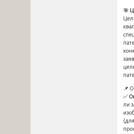
🎯
Ц
Цел
ква
спе
пат
кон
заяв
цел
пат
📌 
✅
О
ли 
изо
(дл
про