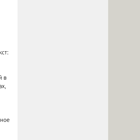
ст:
й в
ах,
тное