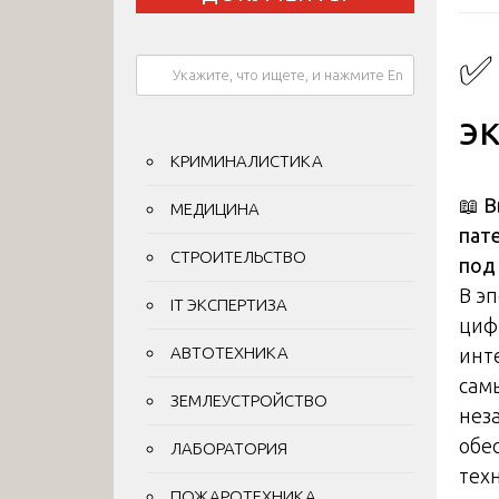
✅
э
КРИМИНАЛИСТИКА
📖
В
МЕДИЦИНА
пат
СТРОИТЕЛЬСТВО
под
В э
IT ЭКСПЕРТИЗА
циф
АВТОТЕХНИКА
инт
сам
ЗЕМЛЕУСТРОЙСТВО
нез
обе
ЛАБОРАТОРИЯ
тех
ПОЖАРОТЕХНИКА