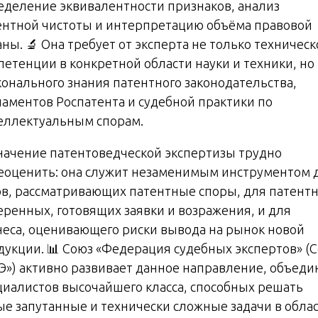
еделение эквивалентности признаков, анализ
ентной чистоты и интерпретацию объёма правовой
ны. 🔬 Она требует от эксперта не только техничес
петенции в конкретной области науки и техники, но
конального знания патентного законодательства,
ламентов Роспатента и судебной практики по
еллектуальным спорам.
Значение патентоведческой экспертизы трудно
еоценить: она служит незаменимым инструментом 
ов, рассматривающих патентные споры, для патент
еренных, готовящих заявки и возражения, и для
неса, оценивающего риски вывода на рынок новой
дукции. 📊 Союз «Федерация судебных экспертов» (
Э») активно развивает данное направление, объеди
циалистов высочайшего класса, способных решать
ые запутанные и технически сложные задачи в обла