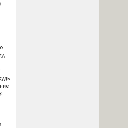
и
о
му,
х
будь
ение
ая
м