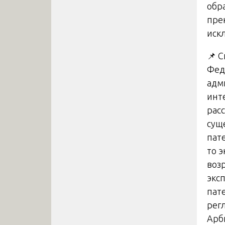
обр
пре
иск
📌 
Фед
адм
инт
рас
сущ
пат
то 
воз
эксп
пат
рег
Арб