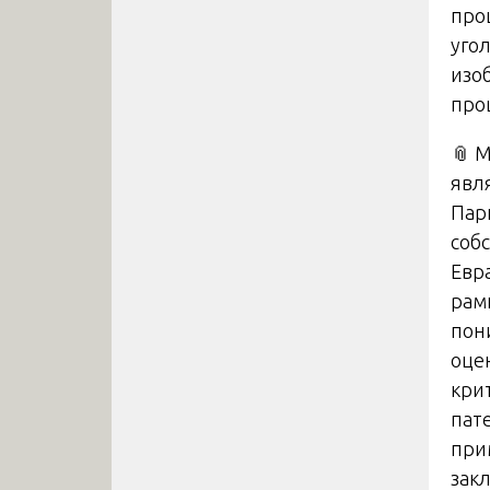
проц
уго
изоб
про
📎 
явл
Пар
соб
Евр
рамк
пон
оце
кри
пат
при
зак