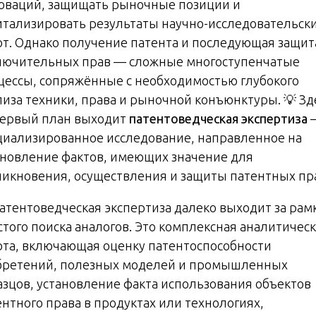
оваций, защищать рыночные позиции и
итализировать результаты научно-исследовательск
от. Однако получение патента и последующая защит
лючительных прав — сложные многоступенчатые
цессы, сопряжённые с необходимостью глубокого
лиза техники, права и рыночной конъюнктуры. 💡 Зд
первый план выходит
патентоведческая экспертиза
циализированное исследование, направленное на
ановление фактов, имеющих значение для
никновения, осуществления и защиты патентных пр
Патентоведческая экспертиза далеко выходит за рам
стого поиска аналогов. Это комплексная аналитичес
ота, включающая оценку патентоспособности
бретений, полезных моделей и промышленных
азцов, установление факта использования объектов
ентного права в продуктах или технологиях,