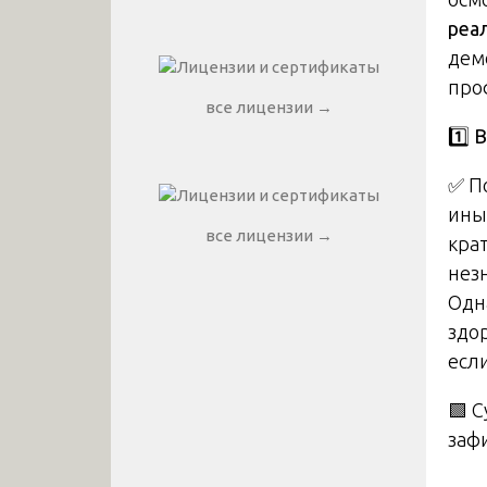
реа
дем
про
все лицензии →
1️
В
✅ П
ины
все лицензии →
кра
нез
Одн
здо
есл
🟩 
заф