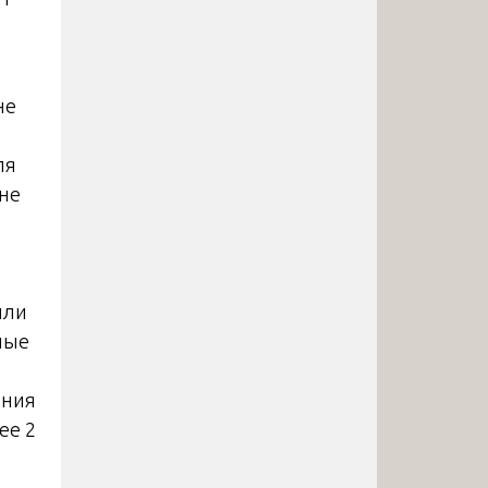
не
ля
 не
или
ные
ения
ее 2