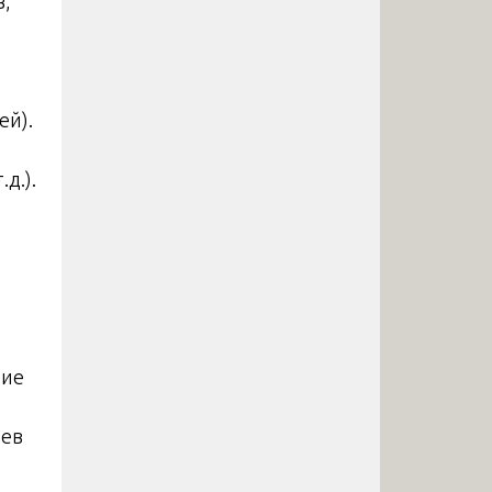
в,
ей).
д.).
о
ние
иев