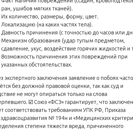
Факт наличия повреждений (ссадин, кровоподтёко
ран, ушибов мягких тканей).
Их количество, размеры, форму, цвет.
Локализацию (на каких частях тела).
Давность причинения (с точностью до часов или дн
Механизм образования (удар тупым предметом,
сдавление, укус, воздействие горячих жидкостей и т.
Возможность причинения этих повреждений при
указанных обстоятельствах.
ез экспертного заключения заявление о побоях част
ётся без должной правовой оценки, так как суд и
дствие не могут опираться только на слова
ерпевшего. ☑️ Союз «ФСЭ» гарантирует, что заключе
ет соответствовать требованиям УПК РФ, Приказа
здравсоцразвития № 194н и «Медицинских критер
еделения степени тяжести вреда, причиненного