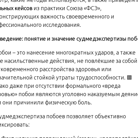
льных кейсов
из практики Союза «ФСЭ»,
онстрирующих важность своевременного и
фессионального исследования.
ведение: понятие и значение судмедэкспертизы поб
обои – это нанесение многократных ударов, а также
е насильственные действия, не повлёкшие за собой
тковременного расстройства здоровья или
начительной стойкой утраты трудоспособности. 🟥
ако даже при отсутствии формального «вреда
ровью» побои являются уголовно наказуемым деяни
и они причинили физическую боль.
Судмедэкспертиза побоев позволяет объективно
иксировать: