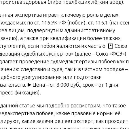
стройства здоровья (либо повлёкших лёгкий вред).
Данная экспертиза играет ключевую роль в делах,
уждаемых по ст. 116 УК РФ (побои), ст. 116.1 (нанес
оев лицом, подвергнутым административному
азанию), а также при квалификации более тяжких
туплений, если побои являются их частью. *️⃣ Союз
дерация судебных экспертов» (далее – Союз «ФСЭ»)
длагает проведение судмедэкспертизы побоев как 
ачению следствия и суда, так и в частном порядке –
удебного урегулирования или подготовки
зательств. ▶️ Цена – от 8 000 руб., срок – от 1 дня
пресс-фиксация).
В данной статье мы подробно рассмотрим, что такое
медэкспертиза побоев, какие правовые нормы её
улируют, какие задачи решает эксперт, как проходит
отр, какие методы используются, а также приведём