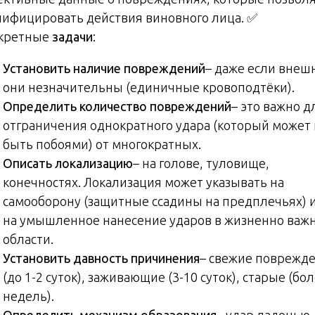
лифицировать действия виновного лица. ✅
кретные
задачи
:
Установить наличие повреждений
– даже если внеш
они незначительны (единичные кровоподтёки).
Определить количество повреждений
– это важно д
отграничения однократного удара (который может
быть побоями) от многократных.
Описать локализацию
– на голове, туловище,
конечностях. Локализация может указывать на
самооборону (защитные ссадины на предплечьях) 
на умышленное нанесение ударов в жизненно важ
области.
Установить давность причинения
– свежие поврежд
(до 1-2 суток), заживающие (3-10 суток), старые (бол
недель).
Определить механизм образования
– удар ладонью,