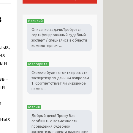
в
Василий
Описание задачи:Требуется
сертифицированный судебный
эксперт / специалист в области
тах,
компьютерно-т...
их
в и
Маргарита
Сколько будет стоить провести
ев
–
экспертизу по данным вопросам.
1. Соответствует ли указанное
ый
ниже о...
и
Мария
Добрый день! Прошу Вас
нных
сообщить о возможности
проведения судебной
экспертизы проекта планировки