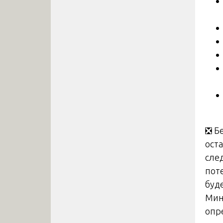
❎ Б
оста
сле
пот
буд
Мин
опр