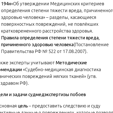
194н
«Об утверждении Медицинских критериев
определения степени тяжести вреда, причиненног
здоровью человека» – разделы, касающиеся
поверхностных повреждений, не повлёкших
кратковременного расстройства здоровья.
Правила определения степени тяжести вреда,
причиненного здоровью человека
(Постановление
Правительства РФ № 522 от 17.08.2007).
Также эксперты учитывают
Методические
омендации
«Судебно-медицинская диагностика
анических повреждений мягких тканей» (утв.
здравом РФ).
ели и задачи судмедэкспертизы побоев
Основная
цель
– предоставить следствию и суду
ективные данные о повреждениях, которые позвол