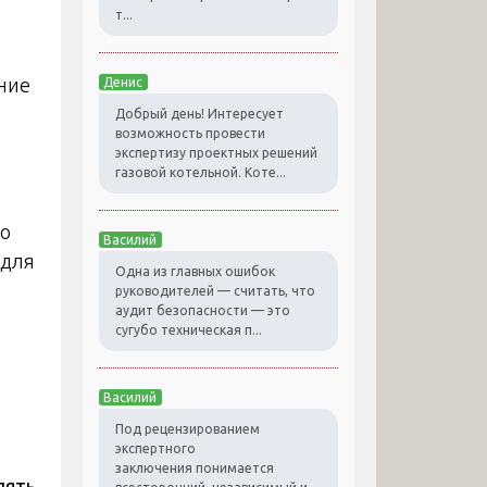
т...
ение
Денис
Добрый день! Интересует
возможность провести
экспертизу проектных решений
газовой котельной. Коте...
по
Василий
 для
Одна из главных ошибок
руководителей — считать, что
аудит безопасности — это
сугубо техническая п...
Василий
Под рецензированием
экспертного
заключения понимается
пять