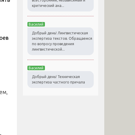
всесторонний, независимый и
критический ана...
Василий
Добрый день! Лингвистическая
оев
экспертиза текстов. Обращаемся
по вопросу проведения
лингвистической...
Василий
Добрый день! Техническая
экспертиза частного причала
ем,