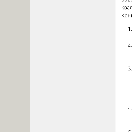
ква
Кон