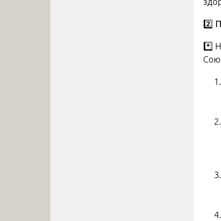
здо
2️
П
*️⃣
Сою