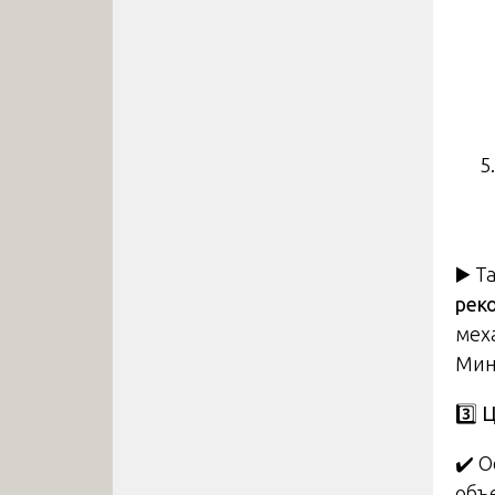
▶️ 
рек
мех
Мин
3️
Ц
✔️ 
объ