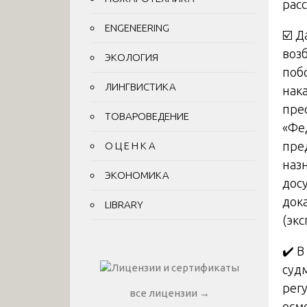
рас
ENGENEERING
☑️ 
возб
ЭКОЛОГИЯ
поб
ЛИНГВИСТИКА
нак
прес
ТОВАРОВЕДЕНИЕ
«Фе
пре
О Ц Е Н К А
назн
ЭКОНОМИКА
дос
дока
LIBRARY
(экс
✔️ 
суд
рег
все лицензии →
осм