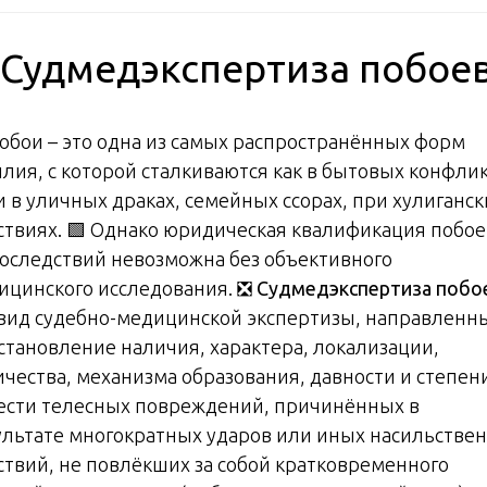
 Судмедэкспертиза побое
Побои – это одна из самых распространённых форм
илия, с которой сталкиваются как в бытовых конфлик
и в уличных драках, семейных ссорах, при хулиганск
ствиях. 🟩 Однако юридическая квалификация побое
последствий невозможна без объективного
ицинского исследования. ❎
Судмедэкспертиза побо
 вид судебно-медицинской экспертизы, направленн
установление наличия, характера, локализации,
ичества, механизма образования, давности и степен
ести телесных повреждений, причинённых в
ультате многократных ударов или иных насильстве
ствий, не повлёкших за собой кратковременного