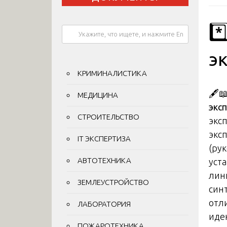
*
э
КРИМИНАЛИСТИКА
🖋️
МЕДИЦИНА
экс
СТРОИТЕЛЬСТВО
экс
экс
IT ЭКСПЕРТИЗА
(ру
АВТОТЕХНИКА
уст
лин
ЗЕМЛЕУСТРОЙСТВО
син
отл
ЛАБОРАТОРИЯ
иде
ПОЖАРОТЕХНИКА