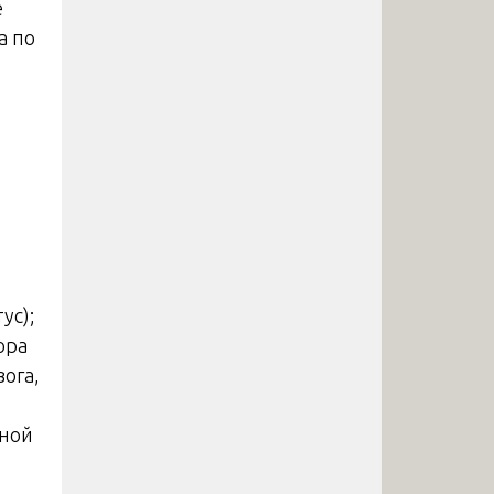
е
а по
ус);
ора
вога,
нной