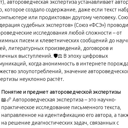
т), автороведческая экспертиза устанавливает автор
о, которое создало содержание, даже если текст наб
компьютере или продиктован другому человеку. Сою
дерация судебных экспертов» (Союз «ФСЭ») провод
ороведческие исследования любой сложности – от
нимных писем и клеветнических сообщений до нау
тей, литературных произведений, договоров и
личных выступлений. 🛡️⚖️ В эпоху цифровых
муникаций, когда анонимность в интернете порожд
жество злоупотреблений, значение автороведческо
пертизы неуклонно растёт.
Понятие и предмет автороведческой экспертизы
📖📏 Автороведческая экспертиза – это научно-
практическое исследование письменного текста,
направленное на идентификацию его автора, а так
на решение диагностических задач, связанных с