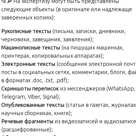
📂🔎 На экспертизу могут быть представлены
следующие объекты (в оригинале или надлежаще
заверенных копиях):
Рукописные тексты
(письма, записки, дневники,
черновики, завещания, заявления);
Машинописные тексты
(на пишущих машинках,
принтерах, копировальных аппаратах);
Электронные тексты
(сообщения электронной почт
посты в социальных сетях, комментарии, блоги, ф
в форматах .doc, .txt, .pdf);
Скриншоты переписок
из мессенджеров (WhatsApp,
Telegram, Viber, Signal);
Опубликованные тексты
(статьи в газетах, журналах
научных сборниках, книги);
Речевые фрагменты
из видеозаписей и аудиозапис
(расшифрованные);