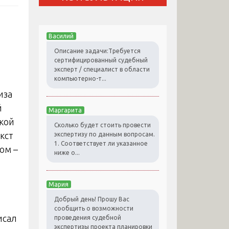
Василий
Описание задачи:Требуется
сертифицированный судебный
эксперт / специалист в области
компьютерно-т...
й
Маргарита
кой
Сколько будет стоить провести
кст
экспертизу по данным вопросам.
1. Соответствует ли указанное
ом –
ниже о...
Мария
Добрый день! Прошу Вас
сообщить о возможности
исал
проведения судебной
экспертизы проекта планировки