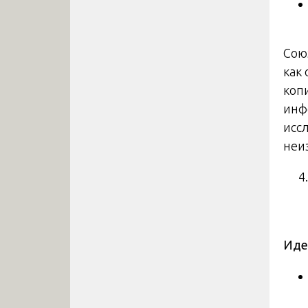
Сою
как
коп
инф
исс
неи
Иде