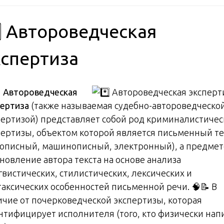
️⃣ Автороведческая
кспертиза

Автороведческая
пертиза
(также называемая судебно-автороведческо
пертизой) представляет собой род криминалистичес
пертизы, объектом которой является письменный те
кописный, машинописный, электронный), а предмет
ановление автора текста на основе анализа
гвистических, стилистических, лексических и
таксических особенностей письменной речи. 🧠📝 В
ичие от почерковедческой экспертизы, которая
нтифицирует исполнителя (того, кто физически нап