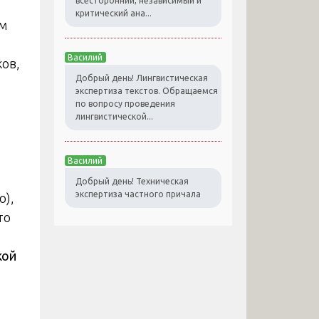
всесторонний, независимый и
критический ана...
ом
Василий
ов,
Добрый день! Лингвистическая
экспертиза текстов. Обращаемся
по вопросу проведения
лингвистической...
Василий
Добрый день! Техническая
экспертиза частного причала
ю),
то
кой