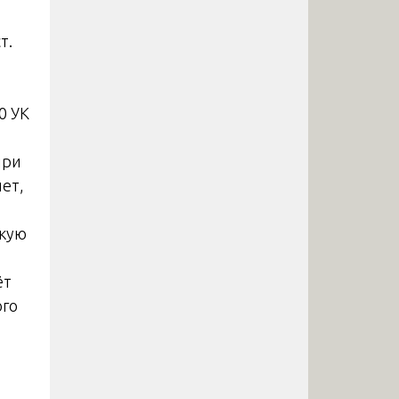
т.
0 УК
при
ет,
скую
ёт
ого