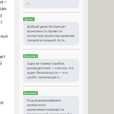
а –
т...
ран
з
Денис
ит
Добрый день! Интересует
возможность провести
чных
экспертизу проектных решений
газовой котельной. Коте...
ает
Василий
й
Одна из главных ошибок
руководителей — считать, что
аудит безопасности — это
сугубо техническая п...
Василий
Под рецензированием
же
экспертного
заключения понимается