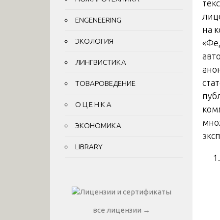
текс
лиц
ENGENEERING
на 
ЭКОЛОГИЯ
«Фе
авт
ЛИНГВИСТИКА
ано
ста
ТОВАРОВЕДЕНИЕ
пуб
О Ц Е Н К А
ком
мно
ЭКОНОМИКА
экс
LIBRARY
все лицензии →