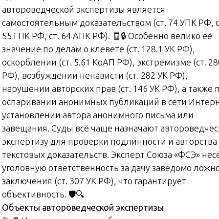
автороведческой экспертизы является
самостоятельным доказательством (ст. 74 УПК РФ, с
55 ГПК РФ, ст. 64 АПК РФ). 🧾🔒 Особенно велико её
значение по делам о клевете (ст. 128.1 УК РФ),
оскорблении (ст. 5.61 КоАП РФ), экстремизме (ст. 28
РФ), возбуждении ненависти (ст. 282 УК РФ),
нарушении авторских прав (ст. 146 УК РФ), а также 
оспаривании анонимных публикаций в сети Интерн
установлении автора анонимного письма или
завещания. Суды всё чаще назначают автороведче
экспертизу для проверки подлинности и авторства
текстовых доказательств. Эксперт Союза «ФСЭ» нес
уголовную ответственность за дачу заведомо ложн
заключения (ст. 307 УК РФ), что гарантирует
объективность. 🛡️🔍
Объекты автороведческой экспертизы