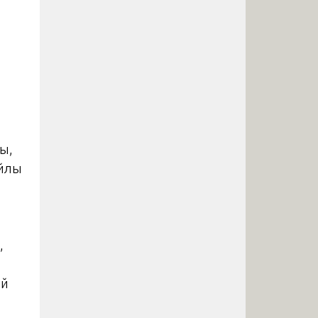
ы,
айлы
,
ей