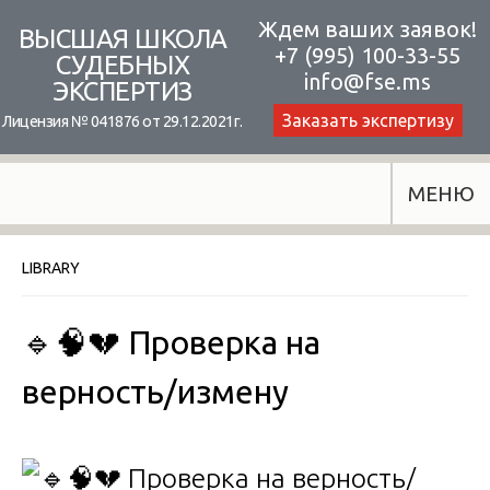
Skip
Ждем ваших заявок!
ВЫСШАЯ ШКОЛА
+7 (995) 100-33-55
to
СУДЕБНЫХ
info@fse.ms
ЭКСПЕРТИЗ
content
Заказать экспертизу
Лицензия № 041876 от 29.12.2021г.
МЕНЮ
LIBRARY
🔹🧠💔 Проверка на
верность/измену