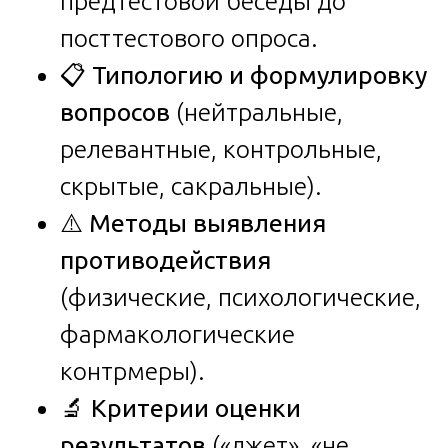
предтестовой беседы до
посттестового опроса.
📋
Типологию и формулировку
вопросов
(нейтральные,
релевантные, контрольные,
скрытые, сакральные).
⚠️
Методы выявления
противодействия
(физические, психологические,
фармакологические
контрмеры).
🔬
Критерии оценки
результатов
(«лжет», «не