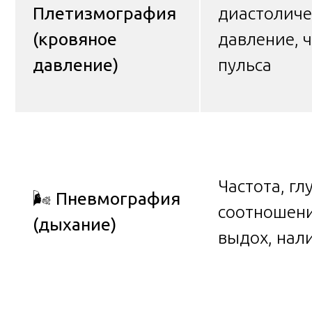
Плетизмография
диастоличе
(кровяное
давление, 
давление)
пульса
Частота, гл
🌬️
Пневмография
соотношени
(дыхание)
выдох, нал