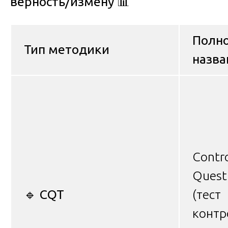
верность/измену
📊
Полн
Тип методики
назва
Contr
Quest
🔹
CQT
(тест
контр