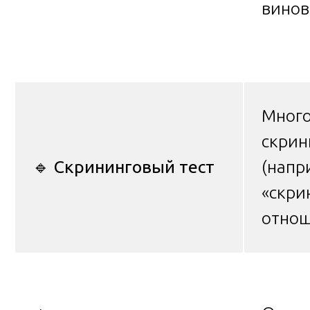
винов
Мног
скрин
🔹
Скрининговый тест
(напр
«скри
отнош