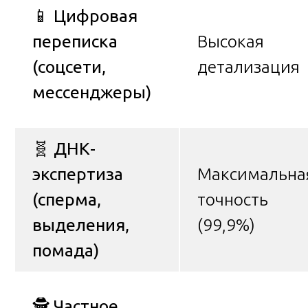
📱
Цифровая
переписка
Высокая
(соцсети,
детализация
мессенджеры)
🧬
ДНК-
экспертиза
Максимальна
(сперма,
точность
выделения,
(99,9%)
помада)
🕵️
Частное