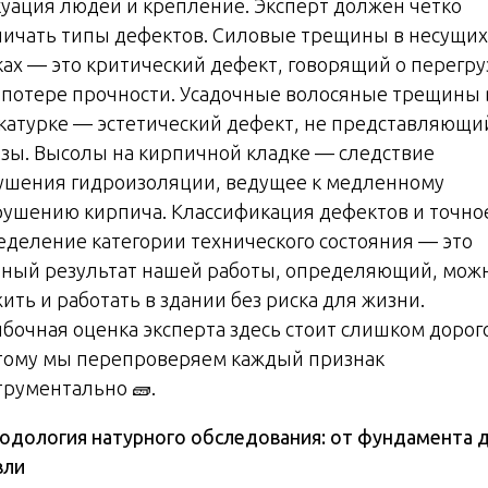
куация людей и крепление. Эксперт должен четко
личать типы дефектов. Силовые трещины в несущих
ках — это критический дефект, говорящий о перегру
 потере прочности. Усадочные волосяные трещины 
катурке — эстетический дефект, не представляющи
озы. Высолы на кирпичной кладке — следствие
ушения гидроизоляции, ведущее к медленному
рушению кирпича. Классификация дефектов и точно
еделение категории технического состояния — это
вный результат нашей работы, определяющий, мож
ить и работать в здании без риска для жизни.
бочная оценка эксперта здесь стоит слишком дорог
тому мы перепроверяем каждый признак
трументально 🧱.
одология натурного обследования: от фундамента 
вли