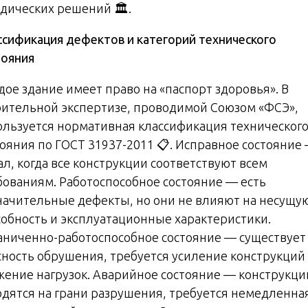
дических решений 🏛️.
ссификация дефектов и категорий технического
тояния
дое здание имеет право на «паспорт здоровья». В
оительной экспертизе, проводимой Союзом «ФСЭ»,
ользуется нормативная классификация техническог
тояния по ГОСТ 31937-2011 📋. Исправное состояние
ал, когда все конструкции соответствуют всем
бованиям. Работоспособное состояние — есть
начительные дефекты, но они не влияют на несущу
собность и эксплуатационные характеристики.
аниченно-работоспособное состояние — существует
сность обрушения, требуется усиление конструкций
жение нагрузок. Аварийное состояние — конструкци
одятся на грани разрушения, требуется немедленна