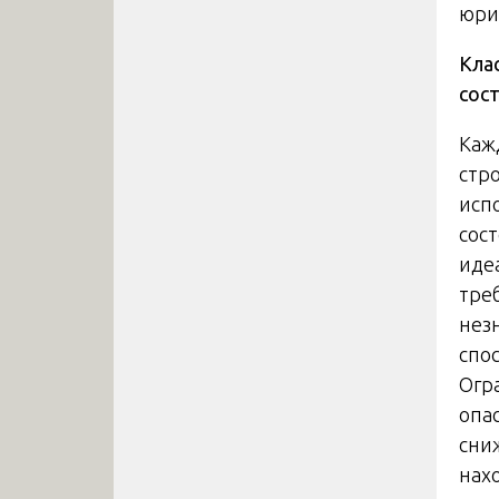
юри
Кла
сос
Каж
стр
исп
сос
иде
тре
нез
спо
Огр
опа
сни
нах