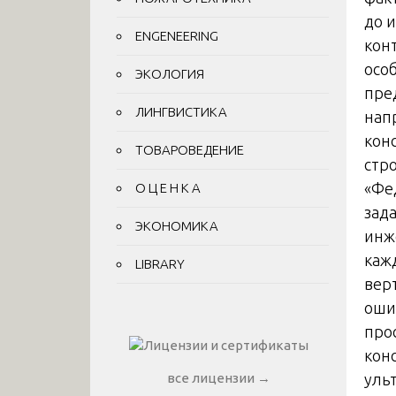
до 
ENGENEERING
кон
осо
ЭКОЛОГИЯ
пре
ЛИНГВИСТИКА
нап
кон
ТОВАРОВЕДЕНИЕ
стр
«Фе
О Ц Е Н К А
зада
ЭКОНОМИКА
инж
каж
LIBRARY
вер
оши
про
кон
уль
все лицензии →