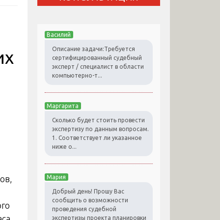
а
Василий
Описание задачи:Требуется
их
сертифицированный судебный
эксперт / специалист в области
компьютерно-т...
Маргарита
Сколько будет стоить провести
экспертизу по данным вопросам.
1. Соответствует ли указанное
ниже о...
ов,
Мария
Добрый день! Прошу Вас
сообщить о возможности
ого
проведения судебной
аса
экспертизы проекта планировки