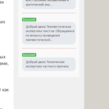
всесторонний, независимый и
ии
критический ана...
Василий
ких
Добрый день! Лингвистическая
экспертиза текстов. Обращаемся
по вопросу проведения
лингвистической...
Василий
мых
Добрый день! Техническая
ами,
экспертиза частного причала
 как