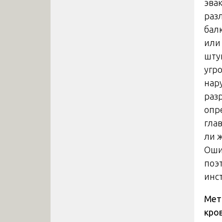
эва
раз
бал
или
шту
угр
нар
раз
опр
гла
ли ж
Оши
поэ
инс
Мет
кро