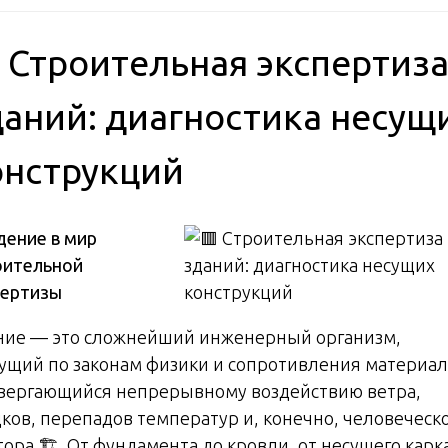
 Строительная экспертиз
даний: диагностика несущ
онструкций
дение в мир
оительной
пертизы
ние — это сложнейший инженерный организм,
ущий по законам физики и сопротивления материал
вергающийся непрерывному воздействию ветра,
дков, перепадов температур и, конечно, человеческ
ора 🏗️. От фундамента до кровли, от несущего карк