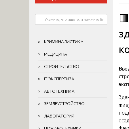

з
КРИМИНАЛИСТИКА
к
МЕДИЦИНА
СТРОИТЕЛЬСТВО
Вве
стр
IT ЭКСПЕРТИЗА
экс
АВТОТЕХНИКА
Зда
ЗЕМЛЕУСТРОЙСТВО
жив
под
ЛАБОРАТОРИЯ
оса
факт
ПОЖАРОТЕХНИКА