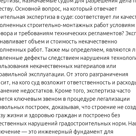
пертизы, назначаемые судом для разрешения дела 
еству. Основной вопрос, на который отвечает
ительная экспертиза в суде: соответствует ли качес
олненных строительно-монтажных работ условиям
овора и требованиям технических регламентов? Экс
анавливает объем и стоимость некачественно
олненных работ. Также мы определяем, являются л
вленные дефекты следствием нарушения технолог
ользования некачественных материалов или
равильной эксплуатации. От этого разграничения
сит, на кого суд возложит ответственность и расход
анение недостатков. Кроме того, экспертиза часто
яется ключевым звеном в процедуре легализации
овольных построек, доказывая, что строение не соз
озу жизни и здоровью граждан и построено без
ественных нарушений градостроительных норм. Н
лючение — это инженерный фундамент для