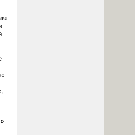
зке
в
й
е
но
о,
до