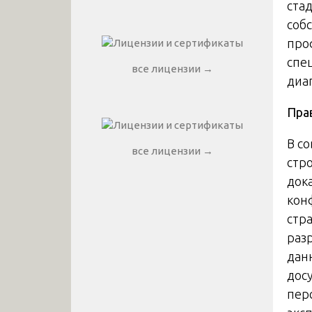
ста
соб
про
спе
все лицензии →
диаг
Пра
В с
все лицензии →
стр
док
кон
стр
раз
дан
дос
пер