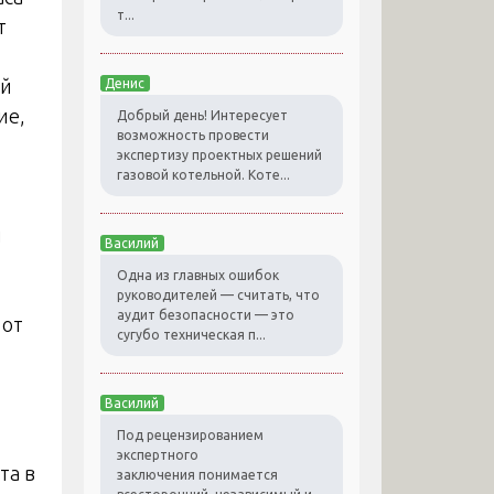
т...
т
ий
Денис
ие,
Добрый день! Интересует
возможность провести
экспертизу проектных решений
,
газовой котельной. Коте...
й
Василий
Одна из главных ошибок
руководителей — считать, что
аудит безопасности — это
 от
сугубо техническая п...
Василий
Под рецензированием
экспертного
та в
заключения понимается