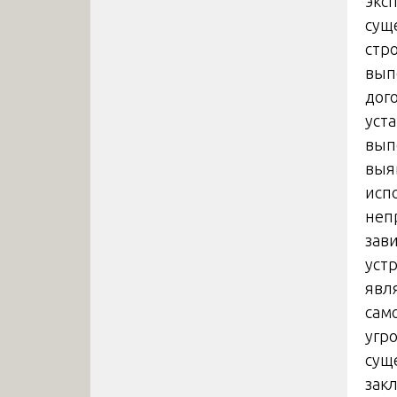
экс
сущ
стро
вып
дог
уст
вып
выя
исп
неп
зави
устр
явл
сам
угр
сущ
зак