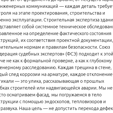
инженерных коммуникаций — каждая деталь требуе
троля на этапе проектирования, строительства и
бенно эксплуатации. Строительная экспертиза здан
дставляет собой системное техническое обследован
равленное на определение фактического состояния
струкций, их соответствия проектной документации
оительным нормам и правилам безопасности. Союз
дерация судебных экспертов» (ФСЭ) подходит к это
че не как к формальной проверке, а как к глубокому
енерному расследованию. Каждая трещина в стене,
дый след коррозии на арматуре, каждое отклонение
тикали — это улика, рассказывающая о прошлых
бках строителей или надвигающейся аварии. Мы не
сто осматриваем фасад, мы погружаемся в тело
струкции с помощью эндоскопов, тепловизоров и
тразвука. Наша цель — не допустить перехода дефек