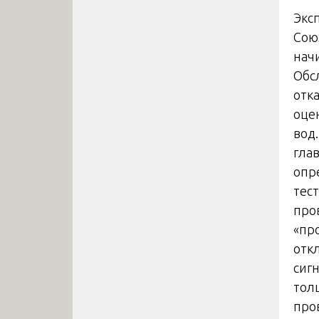
Экс
Сою
нач
Обс
отк
оце
вод
гла
опр
тес
про
«пр
отк
сиг
тол
про