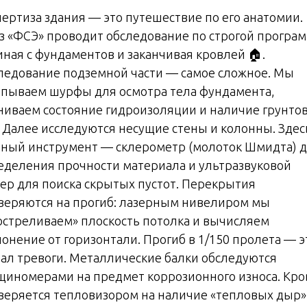
пертиза здания — это путешествие по его анатомии.
з «ФСЭ» проводит обследование по строгой програм
иная с фундаментов и заканчивая кровлей 🏠.
ледование подземной части — самое сложное. Мы
апываем шурфы для осмотра тела фундамента,
ниваем состояние гидроизоляции и наличие грунто
. Далее исследуются несущие стены и колонны. Здес
вный инструмент — склерометр (молоток Шмидта) 
еделения прочности материала и ультразвуковой
тер для поиска скрытых пустот. Перекрытия
веряются на прогиб: лазерным нивелиром мы
остреливаем» плоскость потолка и вычисляем
лонение от горизонтали. Прогиб в 1/150 пролета — э
нал тревоги. Металлические балки обследуются
щиномерами на предмет коррозионного износа. Кро
веряется тепловизором на наличие «тепловых дыр»