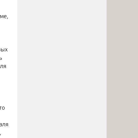
ме,
вых
ь
для
то
вля
,