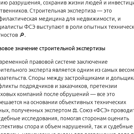
дию разрушения, сохранив жизни людей и инвестиц
ственников. Строительная экспертиза — это
филактическая медицина для недвижимости, и
циалисты ФСЭ выступают в роли опытных техничес
ностов 🔎.
вовое значение строительной экспертизы
овременной правовой системе заключение
оительного эксперта является одним из самых весо
азательств. Споры между застройщиками и дольщик
фликты подрядчиков и заказчиков, претензии
аховых компаний после обрушений — все это
решается на основании объективных технических
ных, полученных экспертом ⚖️. Союз «ФСЭ» проводит
удебные исследования, помогая сторонам оценить
спективы спора и объем нарушений, так и судебные