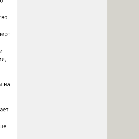
по
тво
перт
и
ии,
ы на
дает
аше