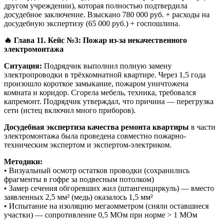
другом учреждении), которая полностью подтвердила
досудебное заключение. Взыскано 780 000 руб. + расходы на
досудебную экспертизу (65 000 руб.) + госпошлина.
🔥 Глава 11. Кейс №3: Пожар из-за некачественного
электромонтажа
Ситуация:
Подрядчик выполнил полную замену
электропроводки в трёхкомнатной квартире. Через 1,5 года
произошло короткое замыкание, пожаром уничтожена
комната и коридор. Сгорела мебель, техника, требовался
капремонт. Подрядчик утверждал, что причина — перегрузка
сети (истец включил много приборов).
Досудебная экспертиза качества ремонта квартиры
в части
электромонтажа была проведена совместно пожарно-
техническим экспертом и экспертом-электриком.
Методики:
• Визуальный осмотр остатков проводки (сохранились
фрагменты в гофре за подвесным потолком)
• Замер сечения обгоревших жил (штангенциркуль) — вместо
заявленных 2,5 мм² (медь) оказалось 1,5 мм²
• Испытание на изоляцию мегаомметром (сняли оставшиеся
участки) — сопротивление 0,5 МОм при норме > 1 МОм