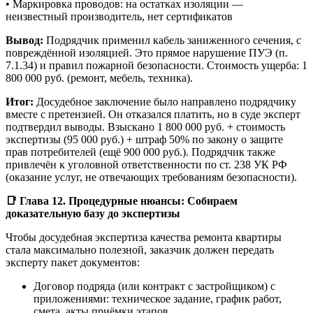
• Маркировка проводов: на остатках изоляции —
неизвестный производитель, нет сертификатов
Вывод:
Подрядчик применил кабель заниженного сечения, с
повреждённой изоляцией. Это прямое нарушение ПУЭ (п.
7.1.34) и правил пожарной безопасности. Стоимость ущерба: 1
800 000 руб. (ремонт, мебель, техника).
Итог:
Досудебное заключение было направлено подрядчику
вместе с претензией. Он отказался платить, но в суде эксперт
подтвердил выводы. Взыскано 1 800 000 руб. + стоимость
экспертизы (95 000 руб.) + штраф 50% по закону о защите
прав потребителей (ещё 900 000 руб.). Подрядчик также
привлечён к уголовной ответственности по ст. 238 УК РФ
(оказание услуг, не отвечающих требованиям безопасности).
📑 Глава 12. Процедурные нюансы: Собираем
доказательную базу до экспертизы
Чтобы досудебная экспертиза качества ремонта квартиры
стала максимально полезной, заказчик должен передать
эксперту пакет документов:
Договор подряда (или контракт с застройщиком) с
приложениями: техническое задание, график работ,
смета, акты приёмки этапов