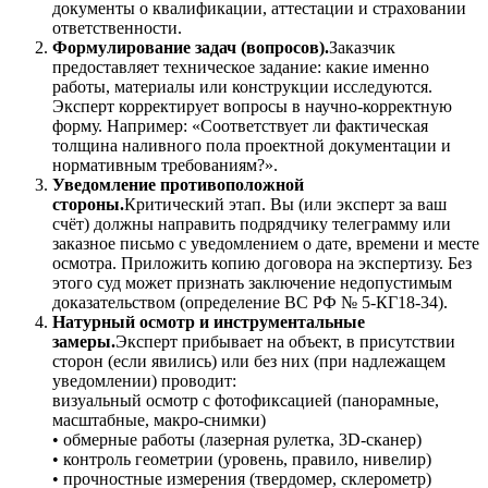
документы о квалификации, аттестации и страховании
ответственности.
Формулирование задач (вопросов).
Заказчик
предоставляет техническое задание: какие именно
работы, материалы или конструкции исследуются.
Эксперт корректирует вопросы в научно-корректную
форму. Например: «Соответствует ли фактическая
толщина наливного пола проектной документации и
нормативным требованиям?».
Уведомление противоположной
стороны.
Критический этап. Вы (или эксперт за ваш
счёт) должны направить подрядчику телеграмму или
заказное письмо с уведомлением о дате, времени и месте
осмотра. Приложить копию договора на экспертизу. Без
этого суд может признать заключение недопустимым
доказательством (определение ВС РФ № 5-КГ18-34).
Натурный осмотр и инструментальные
замеры.
Эксперт прибывает на объект, в присутствии
сторон (если явились) или без них (при надлежащем
уведомлении) проводит:
визуальный осмотр с фотофиксацией (панорамные,
масштабные, макро-снимки)
• обмерные работы (лазерная рулетка, 3D-сканер)
• контроль геометрии (уровень, правило, нивелир)
• прочностные измерения (твердомер, склерометр)