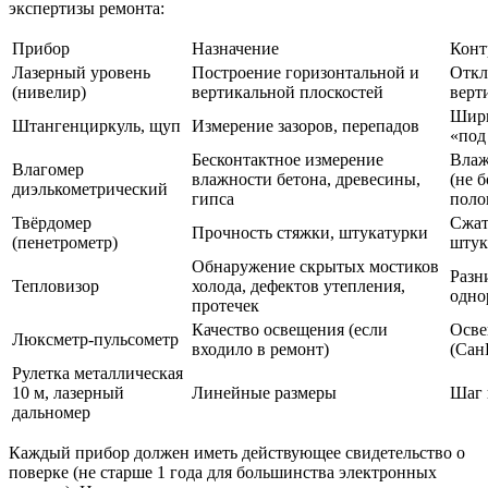
экспертизы ремонта:
Прибор
Назначение
Конт
Лазерный уровень
Построение горизонтальной и
Откл
(нивелир)
вертикальной плоскостей
верт
Шири
Штангенциркуль, щуп
Измерение зазоров, перепадов
«под
Бесконтактное измерение
Влаж
Влагомер
влажности бетона, древесины,
(не 
диэлькометрический
гипса
поло
Твёрдомер
Сжат
Прочность стяжки, штукатурки
(пенетрометр)
штук
Обнаружение скрытых мостиков
Разн
Тепловизор
холода, дефектов утепления,
одно
протечек
Качество освещения (если
Осве
Люксметр-пульсометр
входило в ремонт)
(Сан
Рулетка металлическая
10 м, лазерный
Линейные размеры
Шаг 
дальномер
Каждый прибор должен иметь действующее свидетельство о
поверке (не старше 1 года для большинства электронных