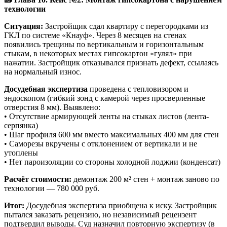
технологии
Ситуация:
Застройщик сдал квартиру с перегородками из
ГКЛ по системе «Кнауф». Через 8 месяцев на стенах
появились трещины по вертикальным и горизонтальным
стыкам, в некоторых местах гипсокартон «гулял» при
нажатии. Застройщик отказывался признать дефект, ссылаясь
на нормальный износ.
Досудебная экспертиза
проведена с тепловизором и
эндоскопом (гибкий зонд с камерой через просверленные
отверстия 8 мм). Выявлено:
• Отсутствие армирующей ленты на стыках листов (лента-
серпянка)
• Шаг профиля 600 мм вместо максимальных 400 мм для стен
• Саморезы вкручены с отклонением от вертикали и не
утоплены
• Нет пароизоляции со стороны холодной лоджии (конденсат)
Расчёт стоимости:
демонтаж 200 м² стен + монтаж заново по
технологии — 780 000 руб.
Итог:
Досудебная экспертиза приобщена к иску. Застройщик
пытался заказать рецензию, но независимый рецензент
подтвердил выводы. Суд назначил повторную экспертизу (в