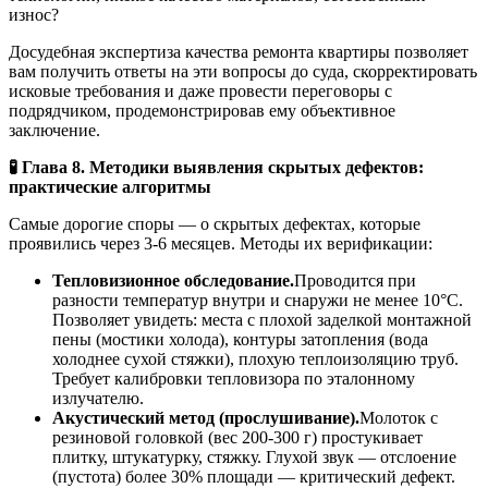
износ?
Досудебная экспертиза качества ремонта квартиры позволяет
вам получить ответы на эти вопросы до суда, скорректировать
исковые требования и даже провести переговоры с
подрядчиком, продемонстрировав ему объективное
заключение.
🧪 Глава 8. Методики выявления скрытых дефектов:
практические алгоритмы
Самые дорогие споры — о скрытых дефектах, которые
проявились через 3-6 месяцев. Методы их верификации:
Тепловизионное обследование.
Проводится при
разности температур внутри и снаружи не менее 10°С.
Позволяет увидеть: места с плохой заделкой монтажной
пены (мостики холода), контуры затопления (вода
холоднее сухой стяжки), плохую теплоизоляцию труб.
Требует калибровки тепловизора по эталонному
излучателю.
Акустический метод (прослушивание).
Молоток с
резиновой головкой (вес 200-300 г) простукивает
плитку, штукатурку, стяжку. Глухой звук — отслоение
(пустота) более 30% площади — критический дефект.