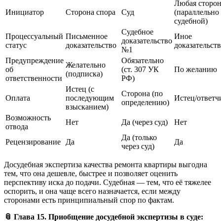
Любая сторо
Инициатор
Сторона спора
Суд
(параллельно
судебной)
Судебное
Процессуальный
Письменное
Иное
доказательство
статус
доказательство
доказательст
№1
Предупреждение
Обязательно
Желательно
об
(ст. 307 УК
По желанию
(подписка)
ответственности
РФ)
Истец (с
Сторона (по
Оплата
последующим
Истец/ответч
определению)
взысканием)
Возможность
Нет
Да (через суд)
Нет
отвода
Да (только
Рецензирование
Да
Да
через суд)
Досудебная экспертиза качества ремонта квартиры выгодна
тем, что она дешевле, быстрее и позволяет оценить
перспективу иска до подачи. Судебная — тем, что её тяжелее
оспорить, и она чаще всего назначается, если между
сторонами есть принципиальный спор по фактам.
📎 Глава 15. Приобщение досудебной экспертизы в суде: