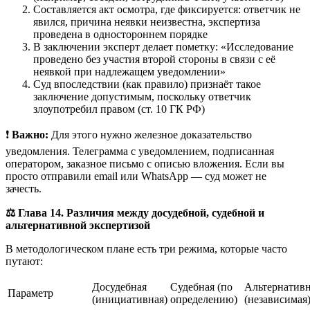
Составляется акт осмотра, где фиксируется: ответчик не
явился, причина неявки неизвестна, экспертиза
проведена в одностороннем порядке
В заключении эксперт делает пометку: «Исследование
проведено без участия второй стороны в связи с её
неявкой при надлежащем уведомлении»
Суд впоследствии (как правило) признаёт такое
заключение допустимым, поскольку ответчик
злоупотребил правом (ст. 10 ГК РФ)
❗
Важно:
Для этого нужно железное доказательство
уведомления. Телеграмма с уведомлением, подписанная
оператором, заказное письмо с описью вложения. Если вы
просто отправили email или WhatsApp — суд может не
зачесть.
⚖️ Глава 14. Различия между досудебной, судебной и
альтернативной экспертизой
В методологическом плане есть три режима, которые часто
путают:
Досудебная
Судебная (по
Альтернатив
Параметр
(инициативная)
определению)
(независимая