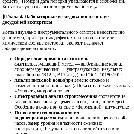
средств). Номер и дата поверки указываются в заключении.
Без этого суд назначит повторную экспертизу.
🧪 Глава 4. Лабораторные исследования в составе
досудебной экспертизы
Когда визуально-инструментального осмотра недостаточно
(например, при скрытых дефектах гидроизоляции или
химическом составе раствора), эксперт назначает
лабораторные испытания:
Определение прочности стяжки на
сжатие
(разрушающий метод — выбуривание керна,
либо неразрушающий — ультразвуковой). Результат:
класс бетона (В12.5, В15 и т.д.) по ГОСТ 10180-2012
Анализ питьевой воды
(при замене стояков и
изменении цвета или запаха). Показатели: железо, хлор,
жёсткость, микробиология
Спектральный анализ стройсмесей
(на соответствие
заявленному составу: цемент-песок, гипс, полимеры).
Особенно важно при споре о «фирменной» штукатурке
Испытание гидроизоляции на
водонепроницаемость
(залив воды в помещение на 48
часов, замер уровня и влажности смежных
конструкций). Результат: акт о наличии/отсутствии
протечек