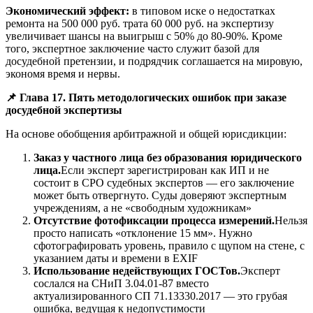
Экономический эффект:
в типовом иске о недостатках
ремонта на 500 000 руб. трата 60 000 руб. на экспертизу
увеличивает шансы на выигрыш с 50% до 80-90%. Кроме
того, экспертное заключение часто служит базой для
досудебной претензии, и подрядчик соглашается на мировую,
экономя время и нервы.
📌 Глава 17. Пять методологических ошибок при заказе
досудебной экспертизы
На основе обобщения арбитражной и общей юрисдикции:
Заказ у частного лица без образования юридического
лица.
Если эксперт зарегистрирован как ИП и не
состоит в СРО судебных экспертов — его заключение
может быть отвергнуто. Суды доверяют экспертным
учреждениям, а не «свободным художникам»
Отсутствие фотофиксации процесса измерений.
Нельзя
просто написать «отклонение 15 мм». Нужно
сфотографировать уровень, правило с щупом на стене, с
указанием даты и времени в EXIF
Использование недействующих ГОСТов.
Эксперт
сослался на СНиП 3.04.01-87 вместо
актуализированного СП 71.13330.2017 — это грубая
ошибка, ведущая к недопустимости