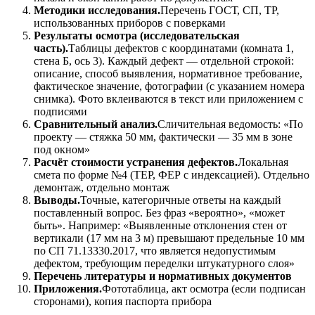
Методики исследования.
Перечень ГОСТ, СП, ТР,
использованных приборов с поверками
Результаты осмотра (исследовательская
часть).
Таблицы дефектов с координатами (комната 1,
стена Б, ось 3). Каждый дефект — отдельной строкой:
описание, способ выявления, нормативное требование,
фактическое значение, фотографии (с указанием номера
снимка). Фото вклеиваются в текст или приложением с
подписями
Сравнительный анализ.
Сличительная ведомость: «По
проекту — стяжка 50 мм, фактически — 35 мм в зоне
под окном»
Расчёт стоимости устранения дефектов.
Локальная
смета по форме №4 (ТЕР, ФЕР с индексацией). Отдельно
демонтаж, отдельно монтаж
Выводы.
Точные, категоричные ответы на каждый
поставленный вопрос. Без фраз «вероятно», «может
быть». Например: «Выявленные отклонения стен от
вертикали (17 мм на 3 м) превышают предельные 10 мм
по СП 71.13330.2017, что является недопустимым
дефектом, требующим переделки штукатурного слоя»
Перечень литературы и нормативных документов
Приложения.
Фототаблица, акт осмотра (если подписан
сторонами), копия паспорта прибора