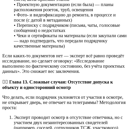
• Проектную документацию (если была) — планы
расположения розеток, труб, освещения
• Фото- и видеофиксацию до ремонта, в процессе и
после (с датой в метаданных)
• Переписку с подрядчиком (письма, чаты, голосовые
сообщения) о недостатках
• Чеки и сертификаты на материалы (если закупали сами
— надо подтвердить, что передали подрядчику
качественные материалы)
Если каких-то документов нет — эксперт всё равно проведёт
исследование, но сделает оговорку: «Исследование
выполнено по фактическому состоянию, без учёта проектных
данных». Это снижает вес заключения.
🕵️‍♂️ Глава 13. Сложные случаи: Отсутствие допуска к
объекту и односторонний осмотр
Что делать, если подрядчик уклоняется от участия в осмотре,
не открывает дверь, не отвечает на телеграммы? Методология
проста:
Эксперт проводит осмотр в отсутствие ответчика, но с
участием двух незаинтересованных свидетелей
(например, соседей, сотрудников ТСЖ, участкового)