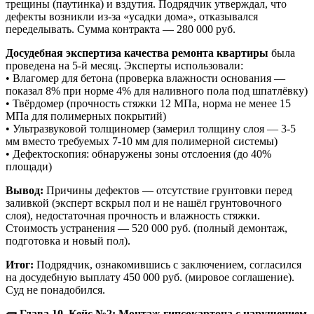
трещины (паутинка) и вздутия. Подрядчик утверждал, что
дефекты возникли из-за «усадки дома», отказывался
переделывать. Сумма контракта — 280 000 руб.
Досудебная экспертиза качества ремонта квартиры
была
проведена на 5-й месяц. Эксперты использовали:
• Влагомер для бетона (проверка влажности основания —
показал 8% при норме 4% для наливного пола под шпатлёвку)
• Твёрдомер (прочность стяжки 12 МПа, норма не менее 15
МПа для полимерных покрытий)
• Ультразвуковой толщиномер (замерил толщину слоя — 3-5
мм вместо требуемых 7-10 мм для полимерной системы)
• Дефектоскопия: обнаружены зоны отслоения (до 40%
площади)
Вывод:
Причины дефектов — отсутствие грунтовки перед
заливкой (эксперт вскрыл пол и не нашёл грунтовочного
слоя), недостаточная прочность и влажность стяжки.
Стоимость устранения — 520 000 руб. (полный демонтаж,
подготовка и новый пол).
Итог:
Подрядчик, ознакомившись с заключением, согласился
на досудебную выплату 450 000 руб. (мировое соглашение).
Суд не понадобился.
🧱 Глава 10. Кейс №2: Монтаж гипсокартона с нарушением