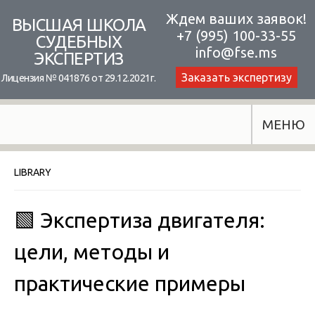
Skip
Ждем ваших заявок!
ВЫСШАЯ ШКОЛА
+7 (995) 100-33-55
to
СУДЕБНЫХ
info@fse.ms
ЭКСПЕРТИЗ
content
Заказать экспертизу
Лицензия № 041876 от 29.12.2021г.
МЕНЮ
LIBRARY
🟩 Экспертиза двигателя:
цели, методы и
практические примеры