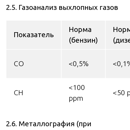
2.5. Газоанализ выхлопных газов
Норма
Нор
Показатель
(бензин)
(диз
CO
<0,5%
<0,1
<100
CH
<50 
ppm
2.6. Металлография (при