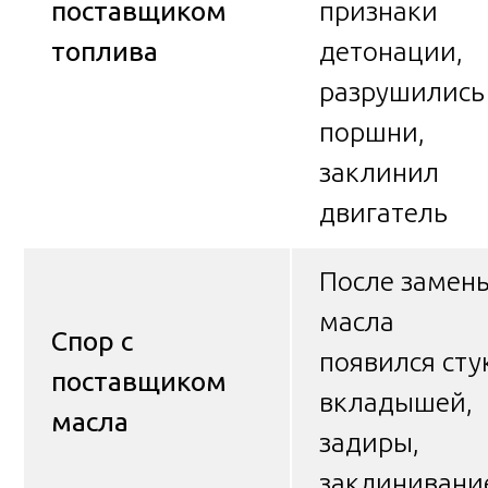
поставщиком
признаки
топлива
детонации,
разрушились
поршни,
заклинил
двигатель
После замен
масла
Спор с
появился сту
поставщиком
вкладышей,
масла
задиры,
заклинивани