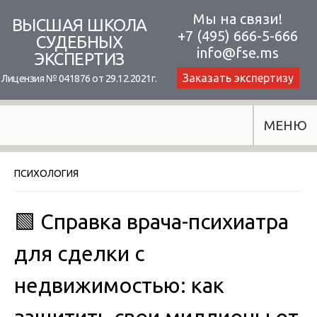
Skip
Мы на связи!
ВЫСШАЯ ШКОЛА
+7 (495) 666-5-666
to
СУДЕБНЫХ
info@fse.ms
ЭКСПЕРТИЗ
content
Заказать экспертизу
Лицензия № 041876 от 29.12.2021г.
МЕНЮ
ПСИХОЛОГИЯ
🟩 Справка врача-психиатра
для сделки с
недвижимостью: как