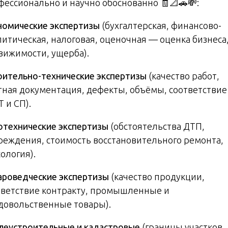
фессионально и научно обоснованно 🧾📐🚗💸:
номические экспертизы
(бухгалтерская, финансово-
литическая, налоговая, оценочная — оценка бизнеса
вижимости, ущерба).
оительно-технические экспертизы
(качество работ,
тная документация, дефекты, объёмы, соответствие
 и СП).
отехнические экспертизы
(обстоятельства ДТП,
реждения, стоимость восстановительного ремонта,
ология).
ароведческие экспертизы
(качество продукции,
тветствие контракту, промышленные и
довольственные товары).
леустроительные и кадастровые
(границы участков,