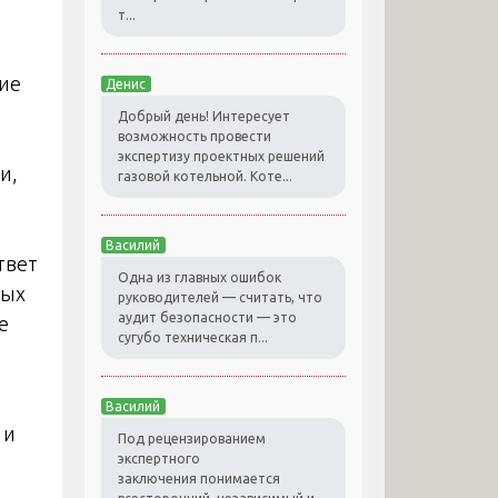
т...
ие
Денис
Добрый день! Интересует
возможность провести
экспертизу проектных решений
и,
газовой котельной. Коте...
Василий
твет
Одна из главных ошибок
ных
руководителей — считать, что
аудит безопасности — это
е
сугубо техническая п...
Василий
 и
Под рецензированием
экспертного
заключения понимается