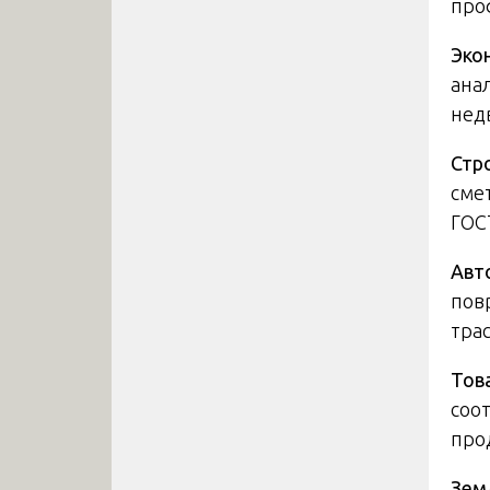
про
Эко
ана
нед
Стр
сме
ГОСТ
Авт
пов
трас
Тов
соо
про
Зем