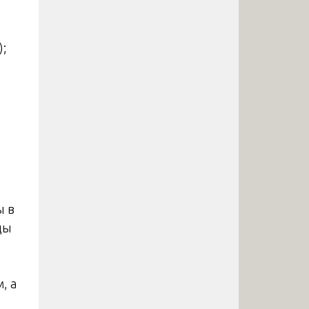
;
ы в
ды
, а