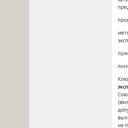
пре
про
мет
эксп
при
лог
Клю
экс
Сою
(вк
доп
вып
не 