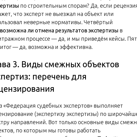
пертизы
по строительным спорам? Да, если рецензи
ажет, что эксперт не выезжал на объект или
ользовал неверные нормативы. Четвёртый
возможна ли отмена результатов экспертизы
в
итражном процессе — да, и мы приведём кейсы. Пя
 итог — да, возможна и эффективна.
ава 3. Виды смежных объектов
спертиз: перечень для
цензирования
з «Федерация судебных экспертов» выполняет
ензирование (экспертизу экспертизы) по широчайш
ктру направлений. Вот только основные виды смеж
ектов, по которым мы готовы работать