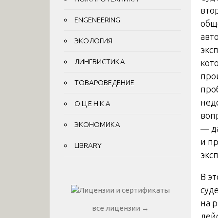
вто
ENGENEERING
общ
авт
ЭКОЛОГИЯ
экс
ЛИНГВИСТИКА
кот
про
ТОВАРОВЕДЕНИЕ
про
нед
О Ц Е Н К А
воп
ЭКОНОМИКА
— д
и п
LIBRARY
экс
В э
суд
на 
все лицензии →
дей