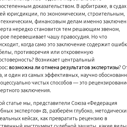
ростепенным доказательством. В арбитраже, в судах
ей юрисдикции, по экономическим, строительным,
отехническим, финансовым делам именно заключен
перта нередко становится тем решающим звеном,
орое перевешивает чашу правосудия. Но что
исходит, когда само это заключение содержит ошибк
белы, противоречия или откровенную
остоверность? Возникает центральный
рос:
возможна ли отмена результатов экспертизы
? О
а, и один из самых эффективных, научно обоснован
роцессуально чистых способов — это рецензировани
пертного заключения.
той статье мы, представители Союза «Федерация
ебных экспертов» ⚖️, разберём глубоко, методически
реальных кейсах, как превратить рецензию в
ственный инструмент судебной защиты, какие виды