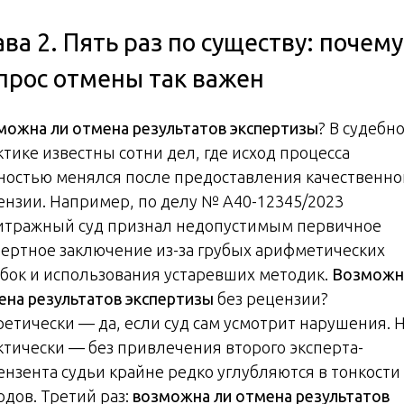
ава 2. Пять раз по существу: почему
прос отмены так важен
можна ли отмена результатов экспертизы
? В судебн
ктике известны сотни дел, где исход процесса
ностью менялся после предоставления качественно
ензии. Например, по делу № А40-12345/2023
итражный суд признал недопустимым первичное
пертное заключение из-за грубых арифметических
бок и использования устаревших методик.
Возможн
ена результатов экспертизы
без рецензии?
ретически — да, если суд сам усмотрит нарушения. 
ктически — без привлечения второго эксперта-
ензента судьи крайне редко углубляются в тонкости
одов. Третий раз:
возможна ли отмена результатов