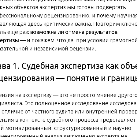
жных объектов экспертиз мы готовы подвергать
фессиональному рецензированию, и почему научна
тавляющая здесь критически важна. Повторим ключ
ль ещё раз:
возможна ли отмена результатов
пертизы
— и покажем, что да, при условии грамотной
азательной и независимой рецензии.
ава 1. Судебная экспертиза как объ
цензирования — понятие и границ
ензия на экспертизу — это не просто мнение другог
циалиста. Это полноценное исследование исследов
В отличие от частного аудита или внутренней прове
ензия в контексте судебного процесса представляет
ой мотивированный, структурированный и научно
ументированный анализ заключения эксперта на