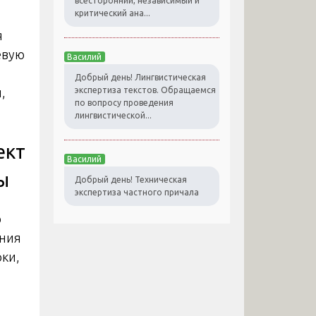
всесторонний, независимый и
критический ана...
я
евую
Василий
Добрый день! Лингвистическая
экспертиза текстов. Обращаемся
,
по вопросу проведения
лингвистической...
ект
Василий
ы
Добрый день! Техническая
экспертиза частного причала
о
ания
рки,