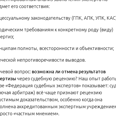
дмет его соответствия:
цессуальному законодательству (ГПК, АПК, УПК, КАС)
одическим требованиям к конкретному роду (виду)
ертиз;
нципам полноты, всесторонности и объективности;
ической непротиворечивости выводов.
чевой вопрос:
возможна ли отмена результатов
пертизы
через судебную рецензию? Наш опыт работ
зе «Федерация судебных экспертов» показывает: су
лючая арбитраж) всё чаще признают рецензию
устимым доказательством, особенно когда она
олнена аккредитованным экспертным учреждением
просто «частным мнением».