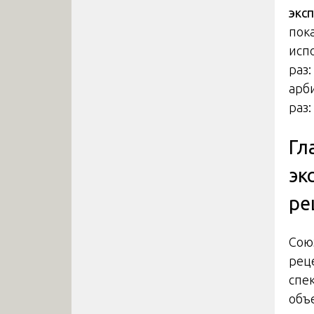
экс
пок
исп
раз:
арб
раз:
Гл
эк
ре
Сою
рец
спе
объ