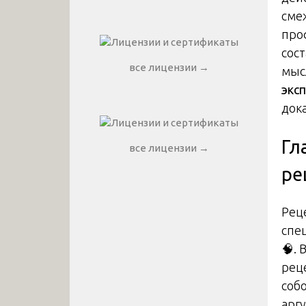
сме
про
сос
все лицензии →
мыс
экс
док
Гл
все лицензии →
ре
Рец
спе
🧠. 
рец
соб
арг