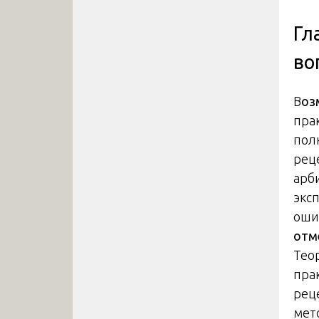
Гл
во
В
оз
пра
пол
рец
арб
экс
оши
отм
Тео
пра
рец
мет