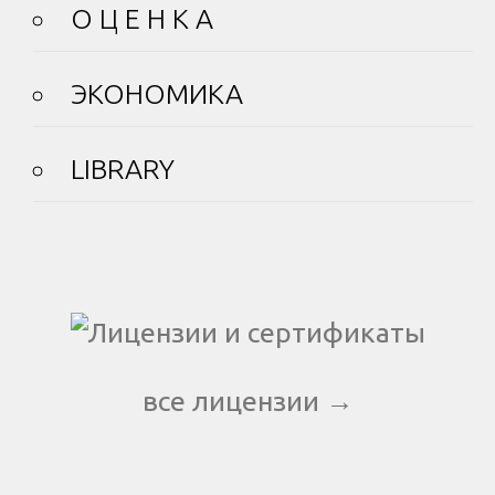
О Ц Е Н К А
ЭКОНОМИКА
LIBRARY
все лицензии →