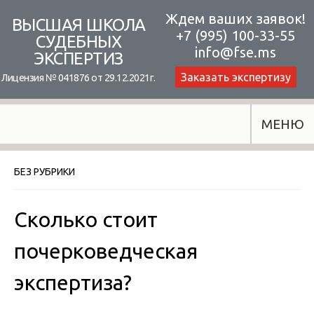
Skip
Ждем ваших заявок!
ВЫСШАЯ ШКОЛА
+7 (995) 100-33-55
to
СУДЕБНЫХ
info@fse.ms
ЭКСПЕРТИЗ
content
Заказать экспертизу
Лицензия № 041876 от 29.12.2021г.
МЕНЮ
БЕЗ РУБРИКИ
Сколько стоит
почерковедческая
экспертиза?