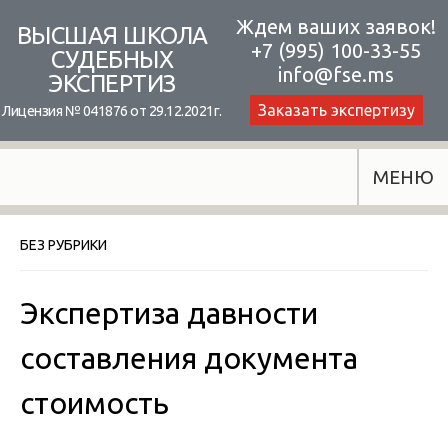
Skip
Ждем ваших заявок!
ВЫСШАЯ ШКОЛА
+7 (995) 100-33-55
to
СУДЕБНЫХ
info@fse.ms
ЭКСПЕРТИЗ
content
Заказать экспертизу
Лицензия № 041876 от 29.12.2021г.
МЕНЮ
БЕЗ РУБРИКИ
Экспертиза давности
составления документа
стоимость