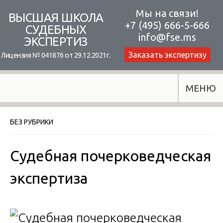
Skip
Мы на связи!
ВЫСШАЯ ШКОЛА
+7 (495) 666-5-666
to
СУДЕБНЫХ
info@fse.ms
ЭКСПЕРТИЗ
content
Заказать экспертизу
Лицензия № 041876 от 29.12.2021г.
МЕНЮ
БЕЗ РУБРИКИ
Судебная почерковедческая
экспертиза