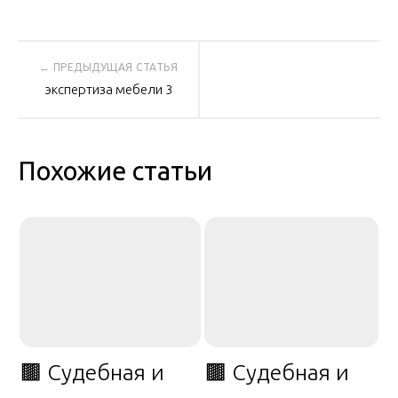
Навигация
экспертиза мебели 3
по
записям
Похожие статьи
🟫 Судебная и
🟫 Судебная и