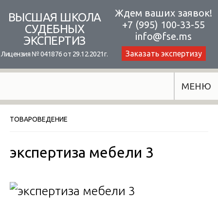
Skip
Ждем ваших заявок!
ВЫСШАЯ ШКОЛА
+7 (995) 100-33-55
to
СУДЕБНЫХ
info@fse.ms
ЭКСПЕРТИЗ
content
Заказать экспертизу
Лицензия № 041876 от 29.12.2021г.
МЕНЮ
ТОВАРОВЕДЕНИЕ
экспертиза мебели 3