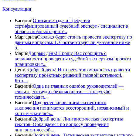
Консультация
Василий
Описание задачи:Требуется
сертифицированный судебный эксперт / специалист в
области компьютерно-т...
Маргарита
Сколько будет стоить провести экспертизу по
данным вопросам. 1. Соответствует ли указанное ниже
о...
Мария
Добрый день! Прошу Вас сообщить о
возможности проведения судебной экспертизы проекта
планировки т...
Денис
Добрый день! Интересует возможность провести
экспертизу проектных решений газовой котельной.
Коте...
Василий
Одна из главных ошибок руководителей —
считать, что аудит безопасности — это сугубо
техническая п...
Василий
Под рецензированием экспертного
заключения понимается всесторонний, независимый и
критический ана...
Василий
Добрый день! Лингвистическая экспертиза
текстов. Обращаемся по вопросу проведения
лингвистической...
Василий
Добрый день! Техническая экспертиза частного