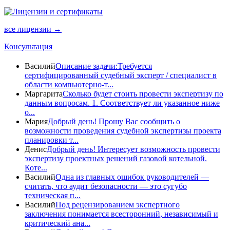
все лицензии →
Консультация
Василий
Описание задачи:Требуется
сертифицированный судебный эксперт / специалист в
области компьютерно-т...
Маргарита
Сколько будет стоить провести экспертизу по
данным вопросам. 1. Соответствует ли указанное ниже
о...
Мария
Добрый день! Прошу Вас сообщить о
возможности проведения судебной экспертизы проекта
планировки т...
Денис
Добрый день! Интересует возможность провести
экспертизу проектных решений газовой котельной.
Коте...
Василий
Одна из главных ошибок руководителей —
считать, что аудит безопасности — это сугубо
техническая п...
Василий
Под рецензированием экспертного
заключения понимается всесторонний, независимый и
критический ана...