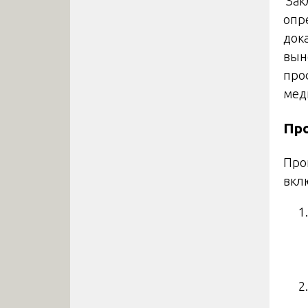
Зак
опр
док
вын
про
мед
Пр
Про
вкл