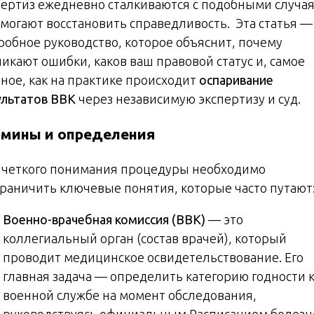
пертиз ежедневно сталкиваются с подобными случа
омогают восстановить справедливость. Эта статья —
робное руководство, которое объяснит, почему
никают ошибки, каков ваш правовой статус и, самое
вное, как на практике происходит
оспаривание
ультатов ВВК
через независимую экспертизу и суд.
рмины и определения
 четкого понимания процедуры необходимо
граничить ключевые понятия, которые часто путают
Военно-врачебная комиссия (ВВК)
— это
коллегиальный орган (состав врачей), который
проводит медицинское освидетельствование. Его
главная задача — определить категорию годности 
военной службе на момент обследования,
руководствуясь официальным Расписанием болезн