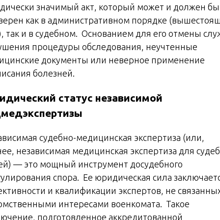
дически значимый акт, который может и должен бы
верен как в административном порядке (вышестоя
), так и в судебном. Основанием для его отмены слу
ушения процедуры обследования, неучтенные
ицинские документы или неверное применение
писания болезней.
идический статус независимой
дмедэкспертизы
ависимая судебно-медицинская экспертиза (или,
нее, независимая медицинская экспертиза для суде
ей) — это мощный инструмент досудебного
гулирования спора. Ее юридическая сила заключаетс
ективности и квалификации экспертов, не связанных
омственными интересами военкомата. Такое
лючение, подготовленное аккредитованной