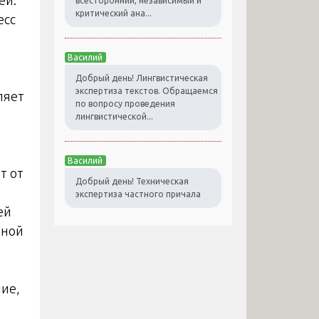
всесторонний, независимый и
критический ана...
есс
Василий
Добрый день! Лингвистическая
экспертиза текстов. Обращаемся
ляет
по вопросу проведения
лингвистической...
Василий
т от
Добрый день! Техническая
экспертиза частного причала
ей
иной
ие,