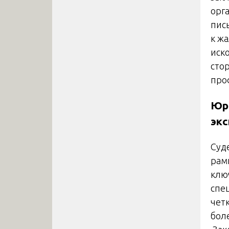
орг
пис
к ж
иск
сто
про
Юр
эк
Суд
рам
клю
спе
чет
боле