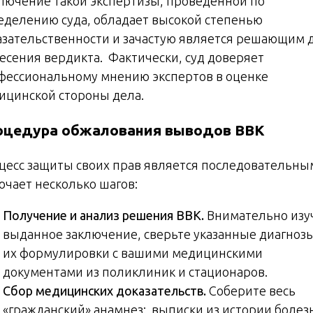
лючение такой экспертизы, проведенной по
еделению суда, обладает высокой степенью
азательственности и зачастую является решающим 
есения вердикта. Фактически, суд доверяет
фессиональному мнению экспертов в оценке
ицинской стороны дела.
оцедура обжалования выводов ВВК
цесс защиты своих прав является последовательны
ючает несколько шагов:
Получение и анализ решения ВВК.
Внимательно изу
выданное заключение, сверьте указанные диагноз
их формулировки с вашими медицинскими
документами из поликлиник и стационаров.
Сбор медицинских доказательств.
Соберите весь
«гражданский» анамнез: выписки из истории болез