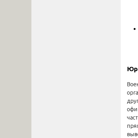
Юр
Вое
орг
дру
офи
час
пря
выв