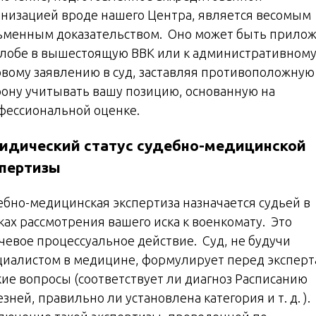
анизацией вроде нашего Центра, является весомым
ьменным доказательством. Оно может быть прило
алобе в вышестоящую ВВК или к административном
овому заявлению в суд, заставляя противоположную
рону учитывать вашу позицию, основанную на
фессиональной оценке.
идический статус судебно-медицинской
спертизы
ебно-медицинская экспертиза назначается судьей в
ках рассмотрения вашего иска к военкомату. Это
чевое процессуальное действие. Суд, не будучи
циалистом в медицине, формулирует перед экспер
кие вопросы (соответствует ли диагноз Расписанию
зней, правильно ли установлена категория и т. д. ).