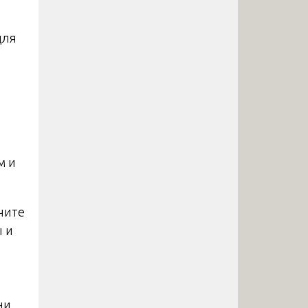
для
м и
чите
ы и
ни,