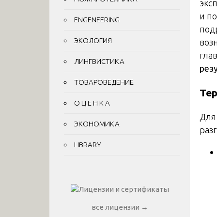
экс
и п
ENGENEERING
под
ЭКОЛОГИЯ
воз
гла
ЛИНГВИСТИКА
рез
ТОВАРОВЕДЕНИЕ
Те
О Ц Е Н К А
Для
ЭКОНОМИКА
раз
LIBRARY
все лицензии →