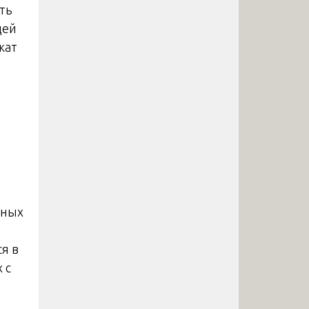
ть
щей
жат
бных
я в
 с