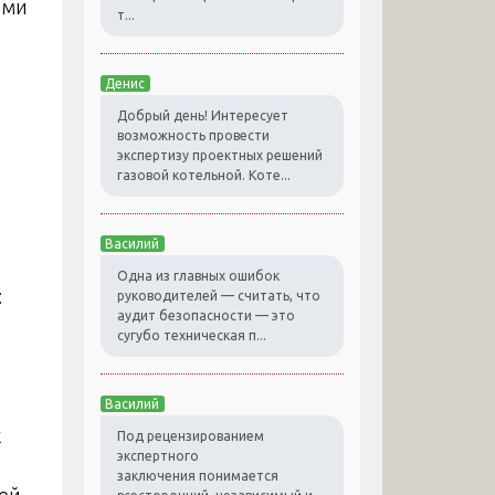
ями
т...
Денис
Добрый день! Интересует
возможность провести
экспертизу проектных решений
газовой котельной. Коте...
Василий
Одна из главных ошибок
:
руководителей — считать, что
аудит безопасности — это
сугубо техническая п...
Василий
к
Под рецензированием
экспертного
заключения понимается
ей.