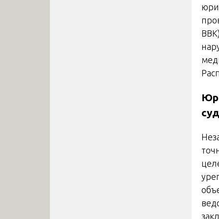
юри
про
ВВК
нар
мед
Рас
Юр
су
Нез
точ
цел
уре
объ
вед
зак