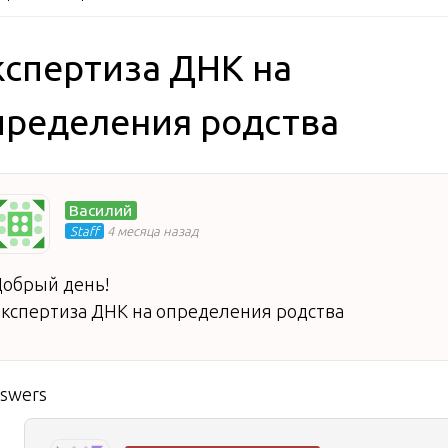
кспертиза ДНК на
пределения родства
Василий
Staff
4 месяца назад
обрый день!
кспертиза ДНК на определения родства
nswers