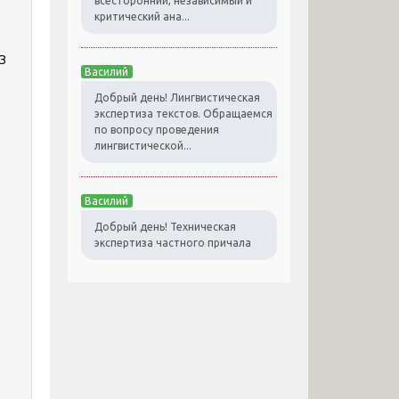
всесторонний, независимый и
критический ана...
з
Василий
Добрый день! Лингвистическая
экспертиза текстов. Обращаемся
по вопросу проведения
лингвистической...
Василий
Добрый день! Техническая
экспертиза частного причала
е