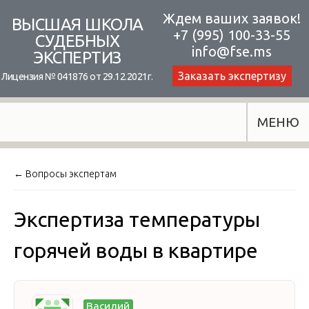
Skip
Ждем ваших заявок!
ВЫСШАЯ ШКОЛА
+7 (995) 100-33-55
to
СУДЕБНЫХ
info@fse.ms
ЭКСПЕРТИЗ
content
Заказать экспертизу
Лицензия № 041876 от 29.12.2021г.
МЕНЮ
← Вопросы экспертам
Экспертиза температуры
горячей воды в квартире
Василий