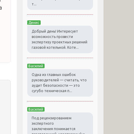
т...
а
Денис
Добрый день! Интересует
возможность провести
экспертизу проектных решений
газовой котельной. Коте...
Василий
Одна из главных ошибок
руководителей — считать, что
аудит безопасности — это
сугубо техническая п...
Василий
Под рецензированием
экспертного
заключения понимается