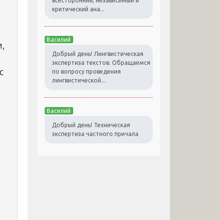
всесторонний, независимый и
критический ана...
Василий
и,
Добрый день! Лингвистическая
экспертиза текстов. Обращаемся
с
по вопросу проведения
лингвистической...
Василий
Добрый день! Техническая
экспертиза частного причала