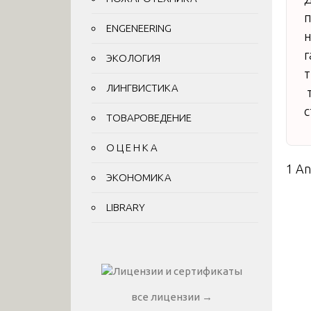
п
ENGENEERING
н
г
ЭКОЛОГИЯ
т
ЛИНГВИСТИКА
т
с
ТОВАРОВЕДЕНИЕ
О Ц Е Н К А
1 A
ЭКОНОМИКА
LIBRARY
все лицензии →