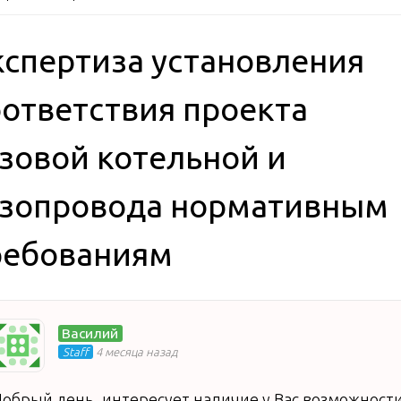
кспертиза установления
оответствия проекта
азовой котельной и
азопровода нормативным
ребованиям
Василий
Staff
4 месяца назад
обрый день, интересует наличие у Вас возможност