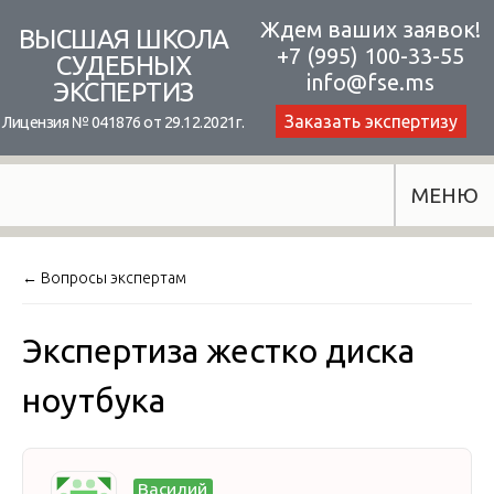
Skip
Ждем ваших заявок!
ВЫСШАЯ ШКОЛА
+7 (995) 100-33-55
to
СУДЕБНЫХ
info@fse.ms
ЭКСПЕРТИЗ
content
Заказать экспертизу
Лицензия № 041876 от 29.12.2021г.
МЕНЮ
← Вопросы экспертам
Экспертиза жестко диска
ноутбука
Василий