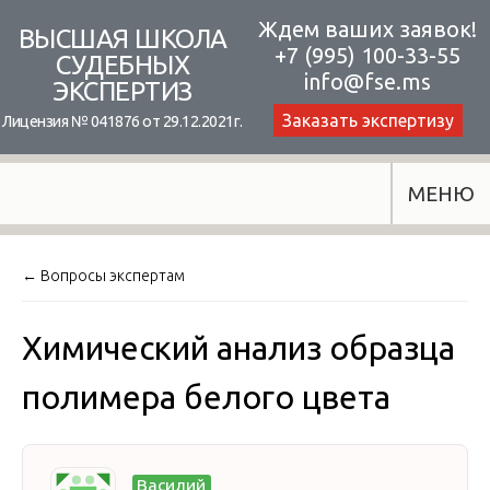
Skip
Ждем ваших заявок!
ВЫСШАЯ ШКОЛА
+7 (995) 100-33-55
to
СУДЕБНЫХ
info@fse.ms
ЭКСПЕРТИЗ
content
Заказать экспертизу
Лицензия № 041876 от 29.12.2021г.
МЕНЮ
← Вопросы экспертам
Химический анализ образца
полимера белого цвета
Василий