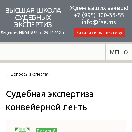
Skip
Ждем ваших заявок!
ВЫСШАЯ ШКОЛА
+7 (995) 100-33-55
to
СУДЕБНЫХ
info@fse.ms
ЭКСПЕРТИЗ
content
Заказать экспертизу
Лицензия № 041876 от 29.12.2021г.
МЕНЮ
← Вопросы экспертам
Судебная экспертиза
конвейерной ленты
Василий