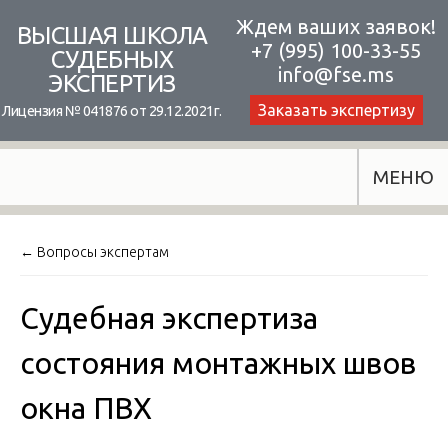
Skip
Ждем ваших заявок!
ВЫСШАЯ ШКОЛА
+7 (995) 100-33-55
to
СУДЕБНЫХ
info@fse.ms
ЭКСПЕРТИЗ
content
Заказать экспертизу
Лицензия № 041876 от 29.12.2021г.
МЕНЮ
← Вопросы экспертам
Судебная экспертиза
состояния монтажных швов
окна ПВХ