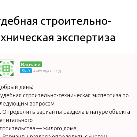
удебная строительно-
ехническая экспертиза
Василий
Staff
4 месяца назад
обрый день!
удебная строительно-техническая экспертиза по
следующим вопросам:
. Определить варианты раздела в натуре объекта
апитального
троительства — жилого дома;
. Варианты раздела определить с учетом