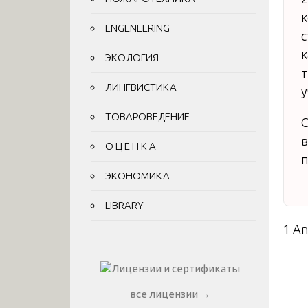
к
ENGENEERING
с
к
ЭКОЛОГИЯ
т
ЛИНГВИСТИКА
у
ТОВАРОВЕДЕНИЕ
С
в
О Ц Е Н К А
п
ЭКОНОМИКА
LIBRARY
1 A
все лицензии →