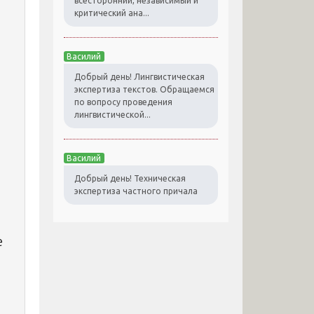
всесторонний, независимый и
критический ана...
Василий
Добрый день! Лингвистическая
экспертиза текстов. Обращаемся
по вопросу проведения
лингвистической...
Василий
Добрый день! Техническая
экспертиза частного причала
е