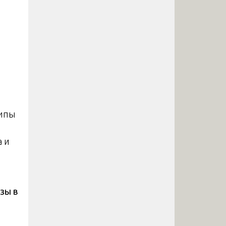
ципы
а и
зы в