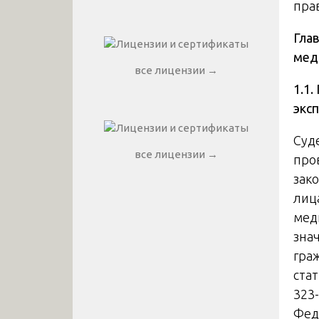
пра
Глав
мед
все лицензии →
1.1
экс
Суд
все лицензии →
про
зак
лиц
мед
зна
гра
ста
323
Фед