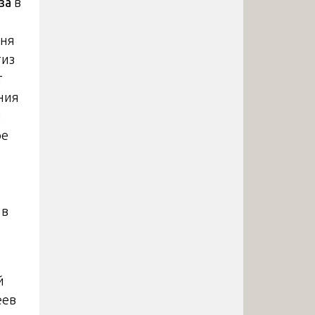
за
в
вня
тиз
т
ния
ы
ое
 в
й
еев