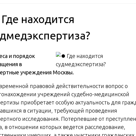
 Где находится
удмедэкспертиза?
еса и порядок
ащения в
пертные учреждения Москвы.
овременной правовой действительности вопрос о
тонахождении учреждений судебно-медицинской
пертизы приобретает особую актуальность для граж
завшихся в ситуации, требующей проведения
пертного исследования. Потерпевшие от преступлен
а, в отношении которых ведется расследование,
ственники умерших, а также участники гражданских