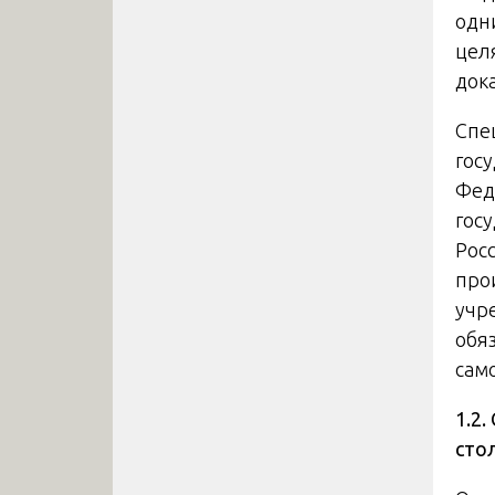
одн
цел
док
Спе
гос
Фед
гос
Рос
про
учр
обя
само
1.2
сто