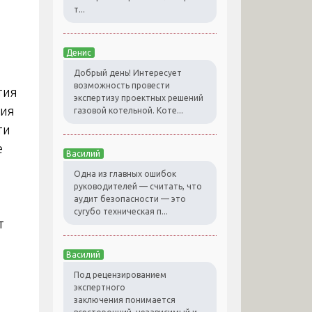
т...
Денис
Добрый день! Интересует
возможность провести
тия
экспертизу проектных решений
ния
газовой котельной. Коте...
ти
е
Василий
Одна из главных ошибок
руководителей — считать, что
аудит безопасности — это
сугубо техническая п...
т
Василий
Под рецензированием
экспертного
заключения понимается