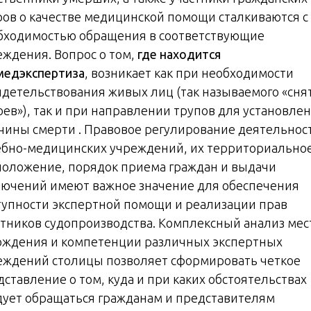
ров о качестве медицинской помощи сталкиваются с
бходимостью обращения в соответствующие
еждения. Вопрос о том,
где находится
медэкспертиза
, возникает как при необходимости
идетельствования живых лиц (так называемого «сня
оев»), так и при направлении трупов для установле
чины смерти . Правовое регулирование деятельнос
ебно-медицинских учреждений, их территориально
положение, порядок приема граждан и выдачи
лючений имеют важное значение для обеспечения
тупности экспертной помощи и реализации прав
стников судопроизводства. Комплексный анализ мес
ождения и компетенции различных экспертных
еждений столицы позволяет сформировать четкое
дставление о том, куда и при каких обстоятельствах
дует обращаться гражданам и представителям