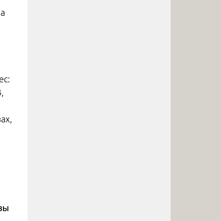
ла
ес:
,
ах,
зы