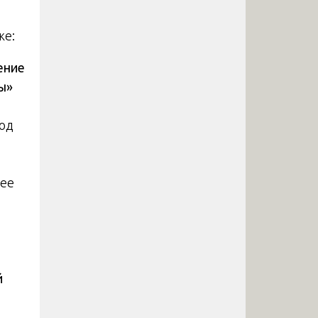
же:
ение
ы»
род
лее
й