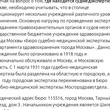
ечая на вопрос о том,
где находится судмедэксперти
кве, необходимо учитывать, что в столице
кционирует несколько учреждений различного уро
чинения. Основную нагрузку по проведению экспер
заданиям правоохранительных органов и судов несе
ударственное бюджетное учреждение здравоохране
ода Москвы «Бюро судебно-медицинской экспертиз
артамента здравоохранения города Москвы» . Данн
еждение было организовано в 1918 году и
воначально обслуживало и Москву, и Московскую
асть. С 1 марта 1931 года судебно-медицинская
пертиза была разделена на областную и городскую, а
1 году городская экспертиза переименована в Бюро
ебно-медицинской экспертизы Мосгорздравотдела .
дический адрес бюро: 115516, город Москва, Тарны
езд, дом 3 . Начальником учреждения является Шиг