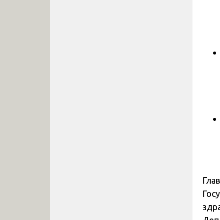
Гла
Гос
здр
Деп