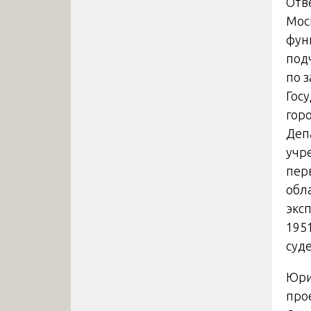
Отв
Мос
фун
под
по 
Гос
гор
Деп
учр
пер
обл
экс
195
суд
Юри
про