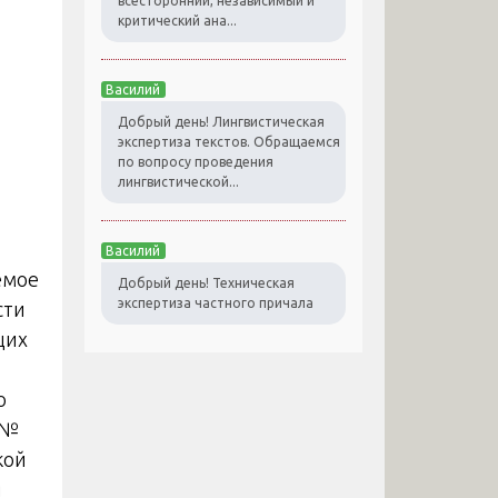
всесторонний, независимый и
критический ана...
Василий
Добрый день! Лингвистическая
экспертиза текстов. Обращаемся
по вопросу проведения
лингвистической...
Василий
емое
Добрый день! Техническая
экспертиза частного причала
сти
щих
о
 №
кой
я