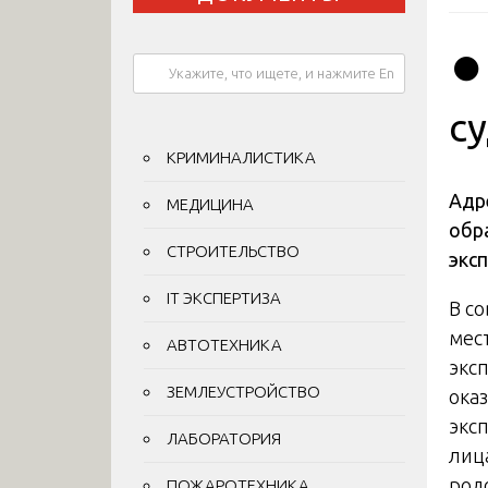
⏺️
с
КРИМИНАЛИСТИКА
Адр
МЕДИЦИНА
обр
СТРОИТЕЛЬСТВО
экс
IT ЭКСПЕРТИЗА
В с
мес
АВТОТЕХНИКА
экс
ЗЕМЛЕУСТРОЙСТВО
ока
экс
ЛАБОРАТОРИЯ
лиц
род
ПОЖАРОТЕХНИКА