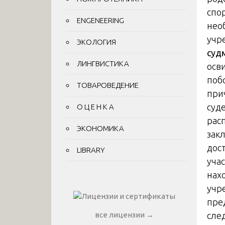
спо
ENGENEERING
нео
учр
ЭКОЛОГИЯ
суд
ЛИНГВИСТИКА
осв
поб
ТОВАРОВЕДЕНИЕ
при
суд
О Ц Е Н К А
рас
ЭКОНОМИКА
зак
дос
LIBRARY
уча
нах
учр
пре
сле
все лицензии →