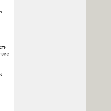
ее
сти
твие
на