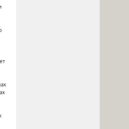
и
о
ет
нах
ах
х