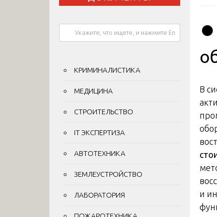
⏺
о
КРИМИНАЛИСТИКА
В с
МЕДИЦИНА
акт
СТРОИТЕЛЬСТВО
про
обо
IT ЭКСПЕРТИЗА
вос
АВТОТЕХНИКА
сто
мет
ЗЕМЛЕУСТРОЙСТВО
вос
и ин
ЛАБОРАТОРИЯ
фун
ПОЖАРОТЕХНИКА