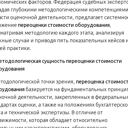
номических факторов. Федерация судебных эксперт
адая глубокими методологическими компетенциями
асти оценочной деятельности, предлагает системно
ожение
переоценки стоимости оборудования
,
сматривая методологию каждого этапа, анализируя
жные случаи и приводя пять показательных кейсов 
ей практики.
Методологическая сущность переоценки стоимости
рудования
етодологической точки зрения,
переоценка стоимос
рудования
базируется на фундаментальных принци
ночной деятельности, закрепленных в федеральны
ндартах оценки, а также на положениях бухгалтерско
а и технической экспертизы. В отличие от
вижимости, которая обладает относительно
бильными характеристиками, оборудование