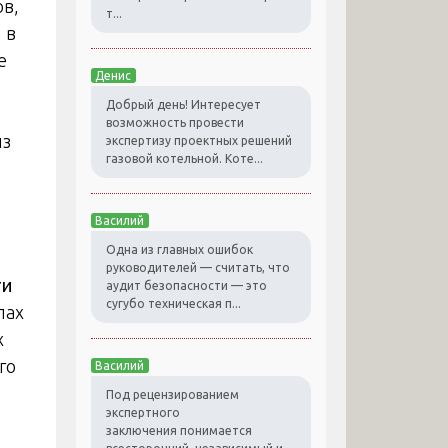
ов,
т...
 в
е
Денис
Добрый день! Интересует
возможность провести
из
экспертизу проектных решений
газовой котельной. Коте...
Василий
Одна из главных ошибок
руководителей — считать, что
ти
аудит безопасности — это
сугубо техническая п...
пах
х
го
Василий
Под рецензированием
экспертного
заключения понимается