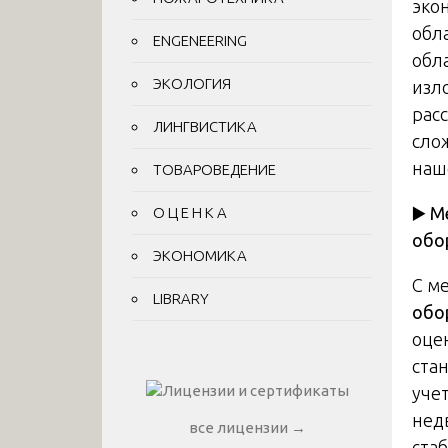
эко
обл
ENGENEERING
обл
ЭКОЛОГИЯ
изл
рас
ЛИНГВИСТИКА
сло
наш
ТОВАРОВЕДЕНИЕ
▶
️ 
О Ц Е Н К А
обо
ЭКОНОМИКА
С м
LIBRARY
обо
оце
ста
учет
нед
все лицензии →
ста