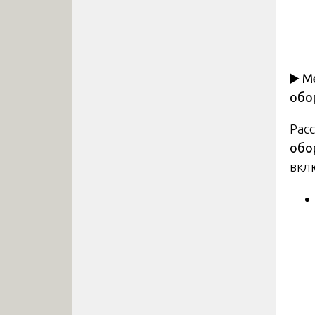
▶️
Ме
обо
Рас
обо
вкл