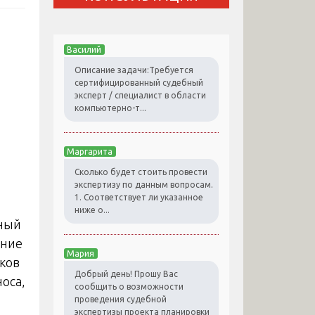
Василий
Описание задачи:Требуется
сертифицированный судебный
эксперт / специалист в области
компьютерно-т...
Маргарита
Сколько будет стоить провести
экспертизу по данным вопросам.
1. Соответствует ли указанное
ниже о...
сный
ение
Мария
ков
Добрый день! Прошу Вас
носа,
сообщить о возможности
проведения судебной
экспертизы проекта планировки