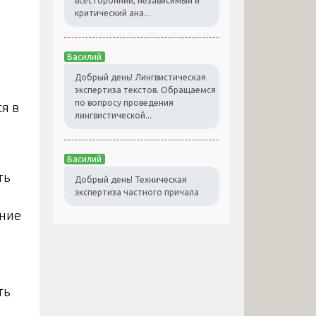
всесторонний, независимый и
критический ана...
Василий
Добрый день! Лингвистическая
экспертиза текстов. Обращаемся
по вопросу проведения
я в
лингвистической...
Василий
ть
Добрый день! Техническая
экспертиза частного причала
ание
ть