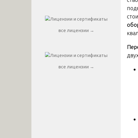
под
сто
обо
все лицензии →
ква
Пер
дву
все лицензии →