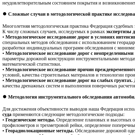
неудовлетворительным состоянием покрытия и возникновением
⏺️
Сложные случаи в методологической практике исследов
Многолетняя методологическая практика Федерация судебных 
К числу сложных случаев, исследуемых в рамках
экспертизы д
•
Методологическое исследование дорог в условиях интенси
специальных методов обследования с использованием георадар
разработки индивидуальных программ обследования с миними
•
Методологическое исследование дорог с неопределенным
параметры дорожной конструкции инструментальными методам
математической статистики.
•
Методологическое исследование причин преждевременног
условий, качества строительных материалов и технологии прои
•
Методологическое исследование дорог на слабых грунтах.
Д
качества дренажных систем и выполнения поверочных расчетов
⏺️
Методология инструментального обследования автомоби
Для достижения объективности выводов наша Федерация испол
суда
применяются следующие методологические подходы:
•
Геодезические методы.
Определение плановых и высотных от
профилометров и трехметровой рейки, определение поперечных
•
Георадиолокационные методы.
Обследование дорожной одеж