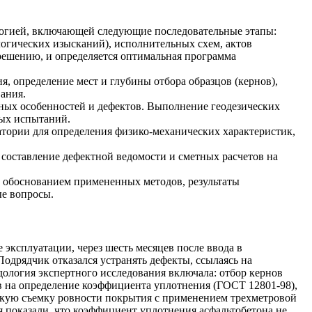
логией, включающей следующие последовательные этапы:
огических изысканий), исполнительных схем, актов
решению, и определяется оптимальная программа
, определение мест и глубины отбора образцов (кернов),
вания.
ных особенностей и дефектов. Выполнение геодезических
ных испытаний.
тории для определения физико-механических характеристик,
составление дефектной ведомости и сметных расчетов на
с обоснованием примененных методов, результаты
ые вопросы.
 эксплуатации, через шесть месяцев после ввода в
одрядчик отказался устранять дефекты, ссылаясь на
ология экспертного исследования включала: отбор кернов
ов на определение коэффициента уплотнения (ГОСТ 12801-98),
скую съемку ровности покрытия с применением трехметровой
я показали, что коэффициент уплотнения асфальтобетона не