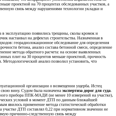
меньше проектной на 70 процентах обследованных участков, а
ственную связь между нарушениями технологии укладки и
да в эксплуатацию появились трещины, сколы кромок и
чик настаивал на дефектах строительства. Назначенная в
дходов: георадиолокационное обследование для определения
очности бетона, анализ состава бетонной смеси, определение
нение метода обратного расчета: на основе выявленных
онных плит на 30 процентов меньше проектной, прочность
. Методологический анализ позволил установить, что
плуатационной организации о возмещении ущерба. Истец
 свою вину. Судом была назначена
экспертиза дорог для суда
.
ного прибора ППК-МАДИ (не менее 10 измерений на участке),
огических условий в момент ДТП по данным ближайшей
имым явилось применение метода статистической обработки
а участке ДТП составлял 0,22 при нормативном значении не
прямую причинно-следственную связь между