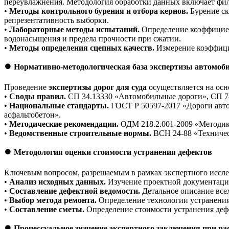
переувлажнения. Методология обработки данных включает фил
•
Методы контрольного бурения и отбора кернов.
Бурение ск
репрезентативность выборки.
•
Лабораторные методы испытаний.
Определение коэффициент
водонасыщения и предела прочности при сжатии.
•
Методы определения сцепных качеств.
Измерение коэффици
⏺️
Нормативно-методологическая база экспертизы автомоб
Проведение
экспертизы дорог для суда
осуществляется на ос
•
Своды правил.
СП 34.13330 «Автомобильные дороги», СП 78
•
Национальные стандарты.
ГОСТ Р 50597-2017 «Дороги авто
асфальтобетон».
•
Методические рекомендации.
ОДМ 218.2.001-2009 «Методик
•
Ведомственные строительные нормы.
ВСН 24-88 «Техничес
⏺️
Методология оценки стоимости устранения дефектов
Ключевым вопросом, разрешаемым в рамках экспертного исслед
•
Анализ исходных данных.
Изучение проектной документации,
•
Составление дефектной ведомости.
Детальное описание всех
•
Выбор метода ремонта.
Определение технологии устранения 
•
Составление сметы.
Определение стоимости устранения деф
⏺️
Процессуальное значение экспертного заключения при рас