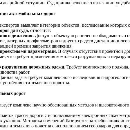
 аварийной ситуации. Суд принял решение о взыскании ущерба
ания автомобильных дорог
экспертов выявляет категории объектов, исследование которы
орог для суда
, относятся:
вного движения.
Доступ к объекту ограничен необходимостью о
ов, лазерных профилометров и других средств дистанционного 
зацией времени закрытия движения.
и проектными параметрами.
В случаях отсутствия проектной д
и, что требует применения комплекса разрушающих и неразруш
о разрушения дорожных одежд.
Требует комплексного подхода,
зводства работ.
анная задача требует комплексного исследования гидрогеологич
 устойчивости земляного полотна.
льных дорог
ьзует комплекс научно обоснованных методов и высокоточного
меток трассы дороги с использованием электронных тахеометр
 уклонов. Методика измерений базируется на требованиях инст
ды и земляного полотна с использованием георадаров для опре