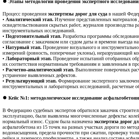
⏺️
Этапы методологии проведения экспертного исследовани
Процесс проведения
экспертизы дорог для суда
в нашей Федер
•
Аналитический этап.
Изучение представленных материалов д
освидетельствования скрытых работ, журналов производства р
инструментальных исследований.
•
Подготовительный этап.
Разработка программы обследования
согласование с заказчиком или судом даты и времени выезда н
•
Натурный этап.
Проведение визуального и инструментальног
измерений (ровность, поперечные уклоны), неразрушающий ко
•
Лабораторный этап.
Проведение испытаний отобранных образ
их соответствия нормативным требованиям и заявленным в пр
•
Расчетно-аналитический этап.
Выполнение поверочных расче
устранение выявленных дефектов.
•
Результирующий этап.
Формирование экспертного заключени
инструментальных и лабораторных исследований, расчетные о
⏺️
Кейс №1: методологическое исследование асфальтобетонно
В Федерацию судебных экспертов обратился заказчик строитель
эксплуатацию, были выявлены многочисленные дефекты: колейн
нормальный износ. Судом была назначена
экспертиза дорог дл
асфальтобетона из 15 точек на разных участках дороги по ме
водонасыщения, предела прочности при сжатии, проверку тол
рейки и лазерного профилометра, а также анализ состава асфа