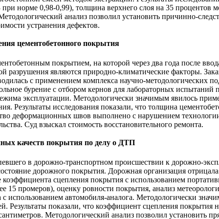
 при норме 0,98-0,99), толщина верхнего слоя на 35 процентов 
. Методологический анализ позволил установить причинно-след
имости устранения дефектов.
ения цементобетонного покрытия
ентобетонным покрытием, на которой через два года после вво
ой разрушения являются природно-климатические факторы. Заказ
одилась с применением комплекса научно-методологических по
льное бурение с отбором кернов для лабораторных испытаний пр
режима эксплуатации. Методологически значимым явилось приме
я. Результаты исследования показали, что толщина цементобет
йство деформационных швов выполнено с нарушением технологии
ьства. Суд взыскал стоимость восстановительного ремонта.
пных качеств покрытия по делу о ДТП
ерпевшего в дорожно-транспортном происшествии к дорожно-экс
состояние дорожного покрытия. Дорожная организация отрицала
е коэффициента сцепления покрытия с использованием портатив
нее 15 промеров), оценку ровности покрытия, анализ метеорол
а с использованием автомобиля-аналога. Методологически знач
й. Результаты показали, что коэффициент сцепления покрытия н
 2 сантиметров. Методологический анализ позволил установить 