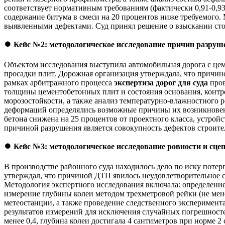
соответствует нормативным требованиям (фактически 0,91-0,93
содержание битума в смеси на 20 процентов ниже требуемого
выявленными дефектами. Суд принял решение о взыскании сто
⏺️
Кейс №2: методологическое исследование причин разруш
Объектом исследования выступила автомобильная дорога с цем
просадки плит. Дорожная организация утверждала, что причин
рамках арбитражного процесса
экспертиза дорог для суда
пров
толщины цементобетонных плит и состояния основания, контро
морозостойкости, а также анализ температурно-влажностного 
деформаций определялись возможные причины их возникновени
бетона снижена на 25 процентов от проектного класса, устро
причиной разрушения является совокупность дефектов строител
⏺️
Кейс №3: методологическое исследование ровности и сце
В производстве районного суда находилось дело по иску пот
утверждал, что причиной ДТП явилось неудовлетворительное 
Методология экспертного исследования включала: определени
измерение глубины колеи методом трехметровой рейки (не ме
метеостанции, а также проведение следственного эксперимент
результатов измерений для исключения случайных погрешносте
менее 0,4, глубина колеи достигала 4 сантиметров при норме