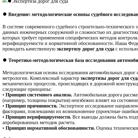
⏺️
Введение: методологические основы судебного исследова
В системе современного судебного строительно-технического 
данных инженерных сооружений и сложностью их диагностики.
которых требует применения специфических методов контроля.
верифицируемости и нормативной обоснованности. Наша Федер
проводить качественную
экспертизу дорог для суда
с использ
⏺️
Теоретико-методологическая база исследования автомоб
Методологическая основа исследования автомобильных дорог 
метрологии. Комплексный характер
экспертизы дорог для суд
механических процессов, происходящих в дорожной конструкц
следующие принципы:
•
Принцип системного анализа.
Автомобильная дорога рассмат
(например, толщины покрытия) неизбежно влияет на состояние
•
Принцип причинности.
Экспертное исследование направлено
факторами, повлекшими их возникновение (проектные ошибки,
•
Принцип верифицируемости.
Все выводы должны быть подт
апробированных методик расчета.
•
Принцип нормативной обоснованности.
Оценка техническог