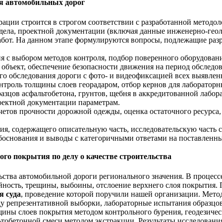
я автомобильных дорог
ации строится в строгом соответствии с разработанной методо
ела, проектной документации (включая данные инженерно-геол
абот. На данном этапе формулируются вопросы, подлежащие раз
 с выбором методов контроля, подбор поверенного оборудования
а объект, обеспечение безопасности движения на период обследо
о обследования дороги с фото- и видеофиксацией всех выявлен
нтроль толщины слоев георадаром, отбор кернов для лаборатор
цов асфальтобетона, грунтов, щебня в аккредитованной лабора
оектной документации параметрам.
тов прочности дорожной одежды, оценка остаточного ресурса, 
я, содержащего описательную часть, исследовательскую часть 
боснования и выводы с категоричными ответами на поставленн
го покрытия по делу о качестве строительства
ства автомобильной дороги регионального значения. В процессе
ость, трещины, выбоины, отслоение верхнего слоя покрытия. П
я суда
, проведение которой поручили нашей организации. Метод
тоду репрезентативной выборки, лабораторные испытания образц
щины слоев покрытия методом контрольного бурения, геодезиче
льтобетонной смеси методом экстракции. Результаты исследовани