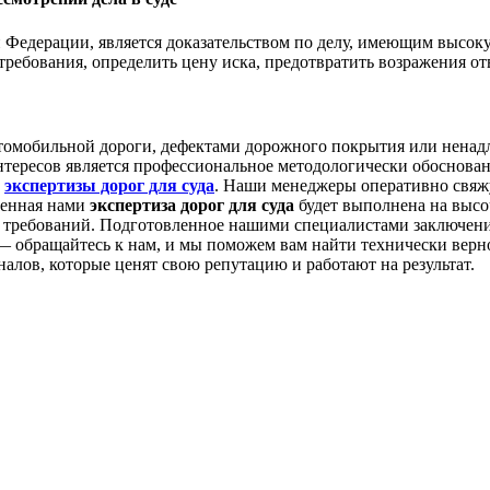
Федерации, является доказательством по делу, имеющим высоку
ребования, определить цену иска, предотвратить возражения отв
автомобильной дороги, дефектами дорожного покрытия или нена
ересов является профессиональное методологически обоснованн
е
экспертизы дорог для суда
. Наши менеджеры оперативно свяжу
денная нами
экспертиза дорог для суда
будет выполнена на высо
х требований. Подготовленное нашими специалистами заключен
к — обращайтесь к нам, и мы поможем вам найти технически вер
лов, которые ценят свою репутацию и работают на результат.