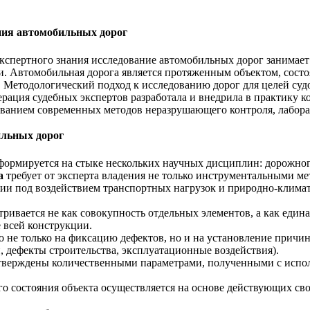
ния автомобильных дорог
экспертного знания исследование автомобильных дорог занимает
 Автомобильная дорога является протяженным объектом, состо
 Методологический подход к исследованию дорог для целей суд
ация судебных экспертов разработала и внедрила в практику 
ованием современных методов неразрушающего контроля, лабора
ильных дорог
формируется на стыке нескольких научных дисциплин: дорожног
а
требует от эксперта владения не только инструментальными ме
ии под воздействием транспортных нагрузок и природно-климат
ривается не как совокупность отдельных элементов, а как едина
 всей конструкции.
 не только на фиксацию дефектов, но и на установление прич
 дефекты строительства, эксплуатационные воздействия).
верждены количественными параметрами, полученными с испол
о состояния объекта осуществляется на основе действующих св