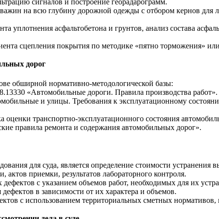
ьтрацию сигналов и построение георадарограмм.
важин на всю глубину дорожной одежды с отбором кернов для 
а уплотнения асфальтобетона и грунтов, анализ состава асфал
ента сцепления покрытия по методике «пятно торможения» или
ильных дорог
нове обширной нормативно-методологической базы:
.13330 «Автомобильные дороги. Правила производства работ».
мобильные и улицы. Требования к эксплуатационному состояни
а оценки транспортно-эксплуатационного состояния автомобил
кие правила ремонта и содержания автомобильных дорог».
ования для суда, является определение стоимости устранения 
 актов приемки, результатов лабораторного контроля.
 дефектов с указанием объемов работ, необходимых для их уст
дефектов в зависимости от их характера и объемов.
ектов с использованием территориальных сметных нормативов, 
смотрении дела в суде