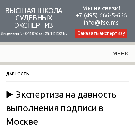
Skip
Мы на связи!
ВЫСШАЯ ШКОЛА
+7 (495) 666-5-666
to
СУДЕБНЫХ
info@fse.ms
ЭКСПЕРТИЗ
content
Заказать экспертизу
Лицензия № 041876 от 29.12.2021г.
МЕНЮ
ДАВНОСТЬ
▶️ Экспертиза на давность
выполнения подписи в
Москве