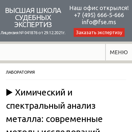
Skip
Наш офис открылся!
ВЫСШАЯ ШКОЛА
+7 (495) 666-5-666
to
СУДЕБНЫХ
info@fse.ms
ЭКСПЕРТИЗ
content
Заказать экспертизу
Лицензия № 041876 от 29.12.2021г.
МЕНЮ
ЛАБОРАТОРИЯ
▶️ Химический и
спектральный анализ
металла: современные