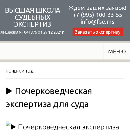
Skip
Ждем ваших заявок!
ВЫСШАЯ ШКОЛА
+7 (995) 100-33-55
to
СУДЕБНЫХ
info@fse.ms
ЭКСПЕРТИЗ
content
Заказать экспертизу
Лицензия № 041876 от 29.12.2021г.
МЕНЮ
ПОЧЕРК И ТЭД
▶️ Почерковедческая
экспертиза для суда