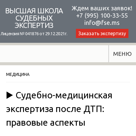
Skip
Ждем ваших заявок!
ВЫСШАЯ ШКОЛА
+7 (995) 100-33-55
to
СУДЕБНЫХ
info@fse.ms
ЭКСПЕРТИЗ
content
Заказать экспертизу
Лицензия № 041876 от 29.12.2021г.
МЕНЮ
МЕДИЦИНА
▶️ Судебно-медицинская
экспертиза после ДТП:
правовые аспекты