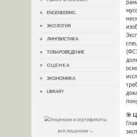
рам
мус
ENGENEERING
нес
ЭКОЛОГИЯ
изо
Экс
ЛИНГВИСТИКА
спе
(ФС
ТОВАРОВЕДЕНИЕ
дол
О Ц Е Н К А
осм
исс
ЭКОНОМИКА
тре
LIBRARY
док
пон
🎯
Ц
Гла
экс
все лицензии →