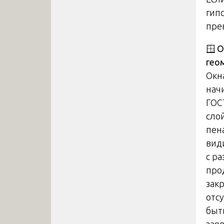
гип
пре
🪟
О
гео
Окн
нач
ГОС
сло
пен
вид
с р
про
зак
отс
быт
зая