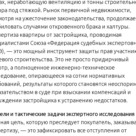
ах, неработающую вентиляцию и тонны строительн
ора под стяжкой. Рынок первичной недвижимости,
мотря на ужесточение законодательства, продолжае
биловать случаями откровенного брака и халтуры.
пертиза квартиры от застройщика, проводимая
циалистами Союза «Федерация судебных экспертов»
Э), — это мощный инструмент защиты прав участни
евого строительства. Это не просто придирчивый
отр, а полноценное инженерно-техническое
ледование, опирающееся на сотни нормативных
бований, результаты которого становятся неоспор
азательством в суде при взыскании компенсаций и
уждении застройщика к устранению недостатков.
ели и тактические задачи экспертного исследования
вная цель, которую преследует покупатель, заказыв
пертизу, — это зафиксировать все отступления от