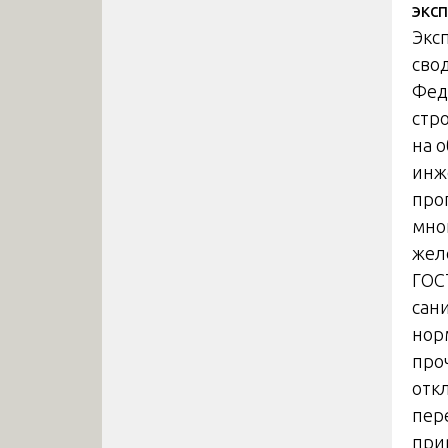
экс
Экс
сво
Фед
стр
на о
инж
про
мно
жел
ГОС
сан
нор
про
откл
пер
при