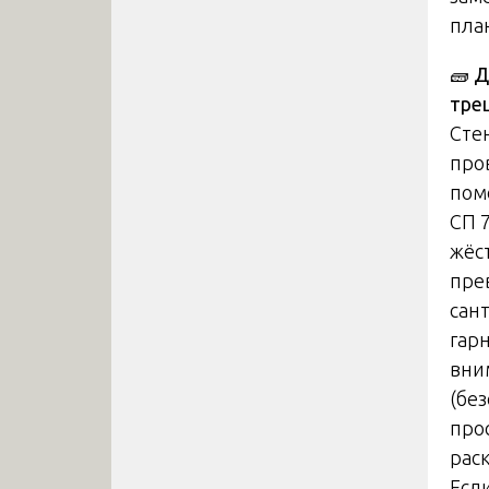
пла
🧱
Д
тре
Сте
про
пом
СП 
жёс
пре
сан
гар
вни
(бе
про
рас
Есл