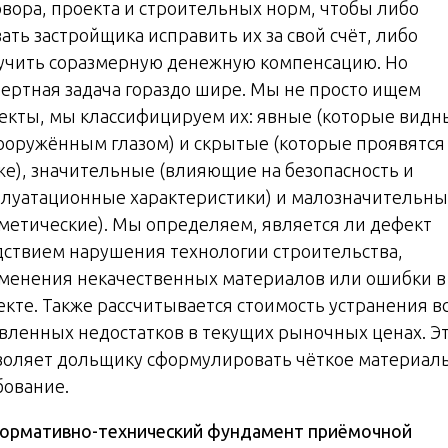
овора, проекта и строительных норм, чтобы либо
ать застройщика исправить их за свой счёт, либо
учить соразмерную денежную компенсацию. Но
пертная задача гораздо шире. Мы не просто ищем
екты, мы классифицируем их: явные (которые видн
ооружённым глазом) и скрытые (которые проявятся
же), значительные (влияющие на безопасность и
плуатационные характеристики) и малозначительн
сметические). Мы определяем, является ли дефект
дствием нарушения технологии строительства,
менения некачественных материалов или ошибки в
екте. Также рассчитывается стоимость устранения в
вленных недостатков в текущих рыночных ценах. Э
воляет дольщику сформулировать чёткое материал
бование.
ормативно-технический фундамент приёмочной