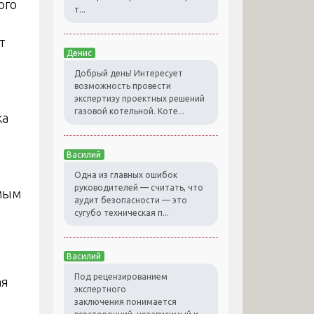
ого
т...
т
Денис
Добрый день! Интересует
возможность провести
экспертизу проектных решений
газовой котельной. Коте...
ка
Василий
Одна из главных ошибок
руководителей — считать, что
имым
аудит безопасности — это
сугубо техническая п...
Василий
Под рецензированием
ая
экспертного
заключения понимается