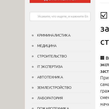
☑
з
КРИМИНАЛИСТИКА
с
МЕДИЦИНА
СТРОИТЕЛЬСТВО
🏢
В
экс
IT ЭКСПЕРТИЗА
зас
АВТОТЕХНИКА
При
сам
ЗЕМЛЕУСТРОЙСТВО
гра
сме
ЛАБОРАТОРИЯ
нач
ПОЖАРОТЕХНИКА