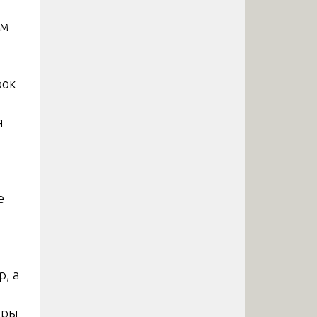
ым
рок
я
е
р, а
фры