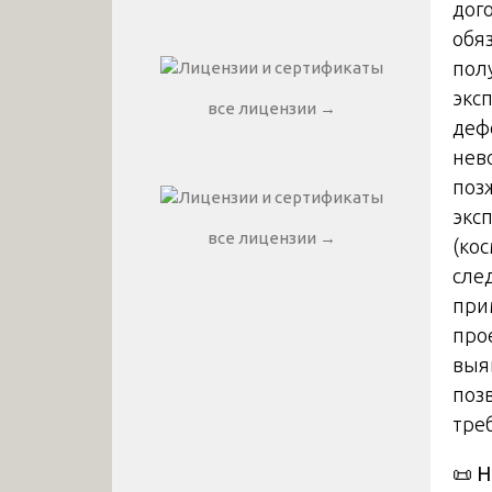
дог
обяз
пол
экс
все лицензии →
деф
нев
поз
экс
все лицензии →
(ко
сле
при
про
выя
поз
тре
📜
Н