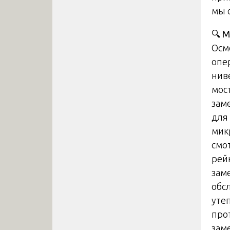
мы 
🔍
М
Осм
опе
нив
мос
зам
для
мик
смо
рей
зам
обс
уте
про
зам