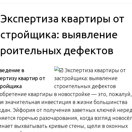
️ Экспертиза квартиры от
астройщика: выявление
троительных дефектов
ведение в
пертизу квартир от
тройщика
обретение квартиры в новостройке — это, пожалуй,
ая значительная инвестиция в жизни большинства
ждан. Эйфория от получения заветных ключей нере
няется горечью разочарования, когда взгляд новосё
инает выхватывать кривые стены, щели в оконных