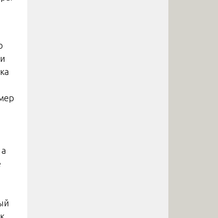
ю
 и
ка
омер
 а
е
дый
к