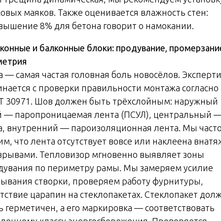
совых маяков. Также оценивается влажность стен:
вышение 8% для бетона говорит о намокании.
конные и балконные блоки: продувание, промерзани
метрия
а — самая частая головная боль новосёлов. Эксперти
инается с проверки правильности монтажа согласно
Т 30971. Шов должен быть трёхслойным: наружный
й — паропроницаемая лента (ПСУЛ), центральный 
а, внутренний — пароизоляционная лента. Мы част
им, что лента отсутствует вовсе или наклеена внатя
азрывами. Тепловизор мгновенно выявляет зоны
дувания по периметру рамы. Мы замеряем усилие
рывания створки, проверяем работу фурнитуры,
утствие царапин на стеклопакетах. Стеклопакет дол
ь герметичен, а его маркировка — соответствовать
вленному классу энергосбережения. Проверяется