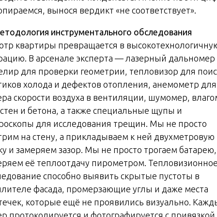
опираемся, вынося вердикт «не соответствует».
етодология инструментального обследования
отр квартиры превращается в высокотехнологичну
рацию. В арсенале эксперта — лазерный дальномер
елир для проверки геометрии, тепловизор для поис
тиков холода и дефектов отопления, анемометр для
ера скорости воздуха в вентиляции, шумомер, влаг
 стен и бетона, а также специальные щупы и
роскопы для исследования трещин. Мы не просто
трим на стену, а прикладываем к ней двухметровую
ку и замеряем зазор. Мы не просто трогаем батарею,
еряем её теплоотдачу пирометром. Тепловизионно
ледование способно выявить скрытые пустоты в
плителе фасада, промерзающие углы и даже места
течек, которые ещё не проявились визуально. Каж
ер протоколируется и фотографируется с привязкой 