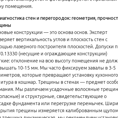
ну помещения.
иагностика стен и перегородок: геометрия, прочност
щины
новые конструкции — это основа основ. Эксперт
веряет вертикальность углов и плоскость стен с
ощью лазерного построителя плоскостей. Допуски п
70.13330 (несущие и ограждающие конструкции)
ткие: отклонение на всю высоту помещения не дол
вышать 10-15 мм. Мы часто фиксируем завалы в 3-5
тиметров, которые превращают установку кухонного
нитура в кошмар. Трещины в стенах — предмет особ
мания. Мы различаем усадочные волосяные трещи
зопасные) и структурные, свидетельствующие о
садке фундамента или перегрузке перемычек. Шир
крытия трещины измеряется калиброванным щупом
и трещина динамическая, мы рекомендуем установк