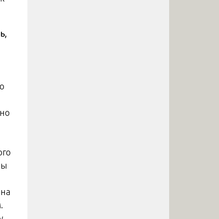
ь,
о
жно
ого
ны
ина
.
у