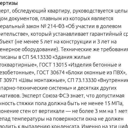
пертизы
перт, обследующий квартиру, руководствуется цел
дом документов, главным из которых является
еральный закон № 214-ФЗ «Об участии в долевом
оительстве», который устанавливает гарантийный с
бъект (не менее 5 лет на конструкции и 3 лет на
енерное оборудование). Технические же требовани
писаны в СП 54.13330 «Здания жилые
гоквартирные», ГОСТ 13015 «Изделия бетонные и
езобетонные», ГОСТ 30674 «Блоки оконные из ПВХ»,
Т 30971 «Швы монтажные», СП 73.13330 «Внутренни
итарно-технические системы» и десятках других
мативов. Эксперт Союза ФСЭ знает, что допустимая
чность стяжки пола должна быть не менее 15 МПа,
онение стен от вертикали — не более 3 мм на 1 мет
епад температуры на поверхности окна не должен
водить к выпадению конденсата. Именно на эти ци