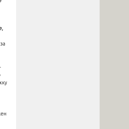
е,
за
—
о
жку
жен