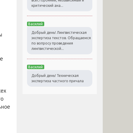
всесторонний, независимый и
критический ана...
Василий
Добрый день! Лингвистическая
ы
экспертиза текстов. Обращаемся
по вопросу проведения
лингвистической...
ые
Василий
Добрый день! Техническая
экспертиза частного причала
сех
то
ьное