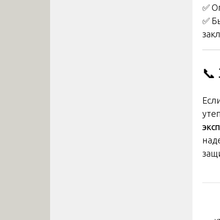
✅ О
✅ Б
зак
📞
Есл
уте
экс
над
защи
На
по