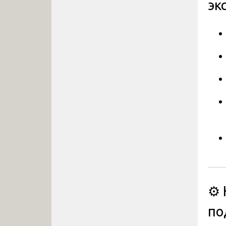
эк
⚙️
по