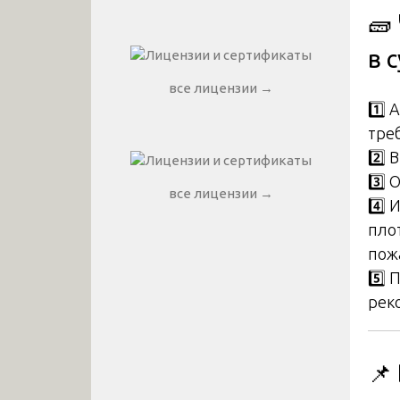
🧱
в 
все лицензии →
1️⃣
тре
2️⃣
3️⃣
все лицензии →
4️⃣
пло
пож
5️⃣
рек
📌