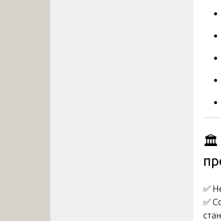
🏛
пр
✅ Н
✅ С
ста