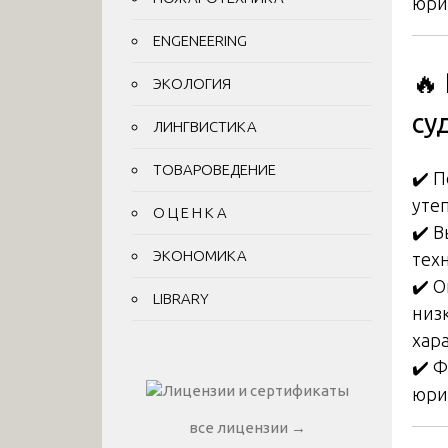
юри
ENGENEERING
🔥
ЭКОЛОГИЯ
су
ЛИНГВИСТИКА
ТОВАРОВЕДЕНИЕ
✔️ 
уте
О Ц Е Н К А
✔️ 
ЭКОНОМИКА
тех
✔️ 
LIBRARY
низ
хар
✔️ 
юри
все лицензии →