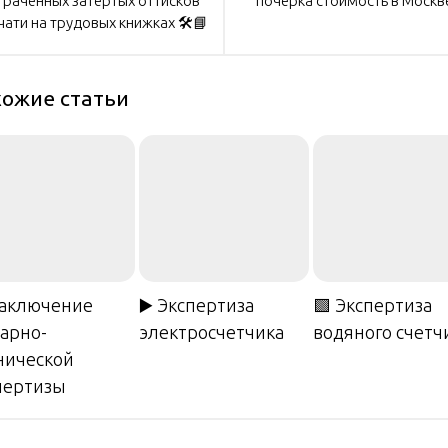
траченных затертых оттисков
почерка стоимость в Москв
писям
чати на трудовых книжках 🛠️📘
ожие статьи
Заключение
▶️ Экспертиза
🟩 Экспертиза
арно-
электросчетчика
водяного счетч
нической
пертизы