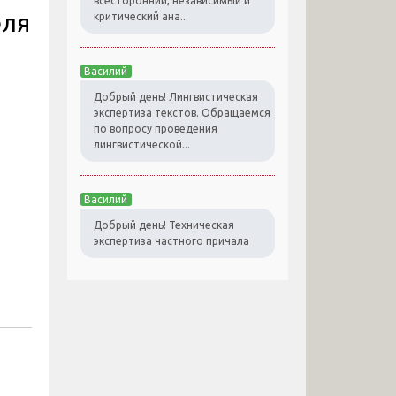
всесторонний, независимый и
еля
критический ана...
Василий
Добрый день! Лингвистическая
экспертиза текстов. Обращаемся
по вопросу проведения
лингвистической...
Василий
Добрый день! Техническая
экспертиза частного причала