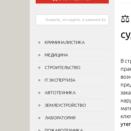
⚖
су
КРИМИНАЛИСТИКА
МЕДИЦИНА
В с
СТРОИТЕЛЬСТВО
пра
воз
IT ЭКСПЕРТИЗА
пре
зак
АВТОТЕХНИКА
нар
ЗЕМЛЕУСТРОЙСТВО
мат
клю
ЛАБОРАТОРИЯ
уте
ПОЖАРОТЕХНИКА