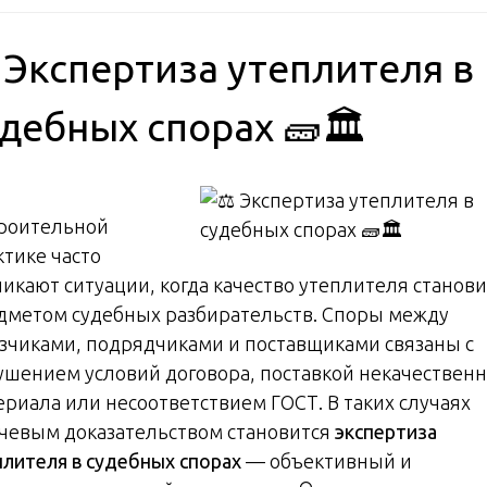
️ Экспертиза утеплителя в
дебных спорах 🧱🏛️
троительной
ктике часто
никают ситуации, когда качество утеплителя станови
дметом судебных разбирательств. Споры между
азчиками, подрядчиками и поставщиками связаны с
ушением условий договора, поставкой некачественн
ериала или несоответствием ГОСТ. В таких случаях
чевым доказательством становится
экспертиза
плителя в судебных спорах
— объективный и