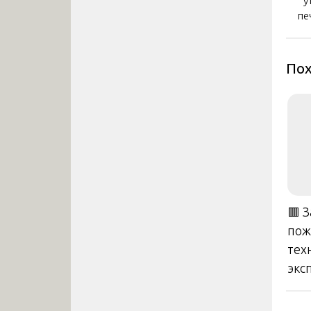
у
за
пе
Пох
🟥 
пож
тех
экс