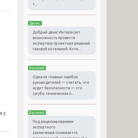
т...
Денис
Добрый день! Интересует
возможность провести
экспертизу проектных решений
газовой котельной. Коте...
Василий
Одна из главных ошибок
руководителей — считать, что
аудит безопасности — это
сугубо техническая п...
я с
Василий
Под рецензированием
экспертного
заключения понимается