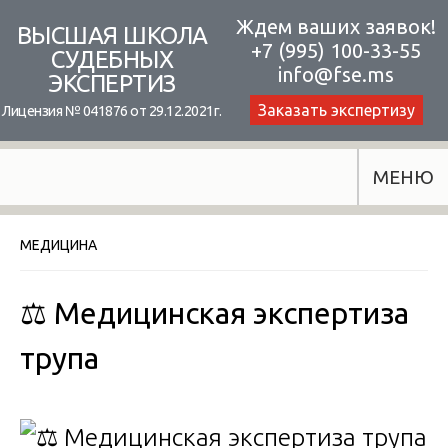
Skip
Ждем ваших заявок!
ВЫСШАЯ ШКОЛА
+7 (995) 100-33-55
to
СУДЕБНЫХ
info@fse.ms
ЭКСПЕРТИЗ
content
Заказать экспертизу
Лицензия № 041876 от 29.12.2021г.
МЕНЮ
МЕДИЦИНА
⚖️ Медицинская экспертиза
трупа