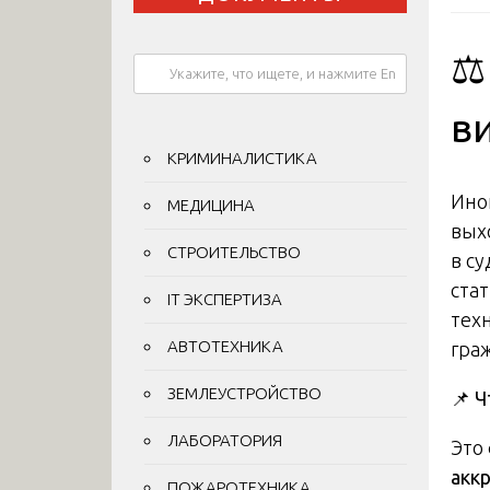
⚖
в
КРИМИНАЛИСТИКА
Ино
МЕДИЦИНА
вых
СТРОИТЕЛЬСТВО
в с
ста
IT ЭКСПЕРТИЗА
тех
АВТОТЕХНИКА
гра
ЗЕМЛЕУСТРОЙСТВО
📌
Ч
ЛАБОРАТОРИЯ
Это
акк
ПОЖАРОТЕХНИКА