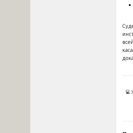
Суде
инс
все
кас
док
На
по
💻 
за