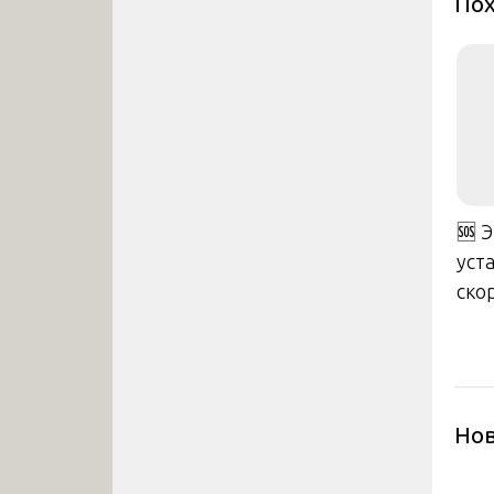
Пох
🆘 
уст
ско
Нов