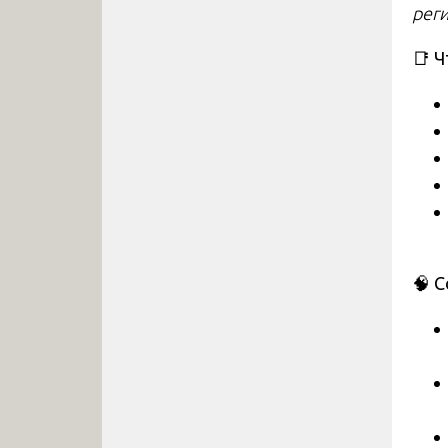
реги
📑
Ч
🧠
Со