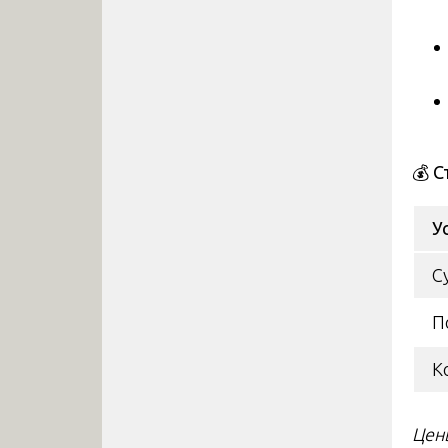
💰
С
У
С
П
К
Цен