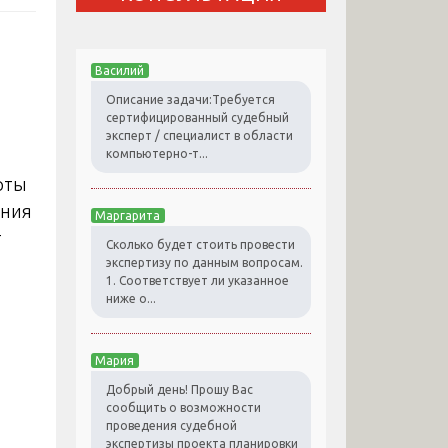
Василий
Описание задачи:Требуется
сертифицированный судебный
эксперт / специалист в области
компьютерно-т...
рты
ения
Маргарита
т
Сколько будет стоить провести
экспертизу по данным вопросам.
1. Соответствует ли указанное
ниже о...
Мария
Добрый день! Прошу Вас
сообщить о возможности
проведения судебной
экспертизы проекта планировки