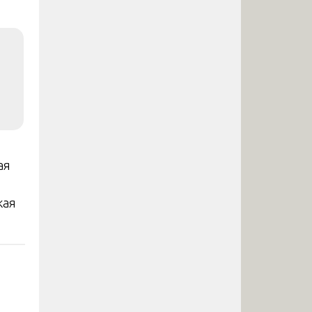
ая
кая