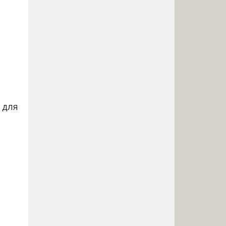
 для
,
и