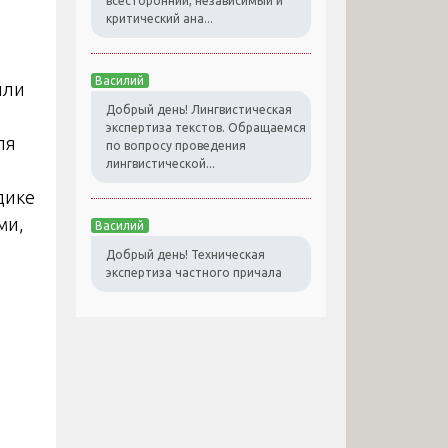
всесторонний, независимый и
критический ана...
Василий
или
Добрый день! Лингвистическая
экспертиза текстов. Обращаемся
ля
по вопросу проведения
лингвистической...
дике
ми,
Василий
Добрый день! Техническая
экспертиза частного причала