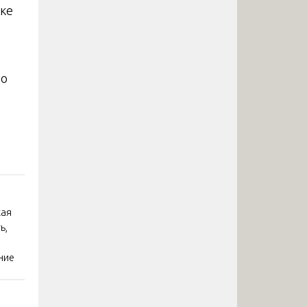
ке
по
кая
ь,
ние