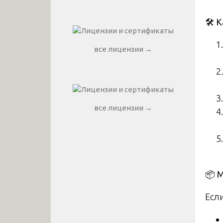
🛠
️ 
все лицензии →
все лицензии →
📦
М
Есл