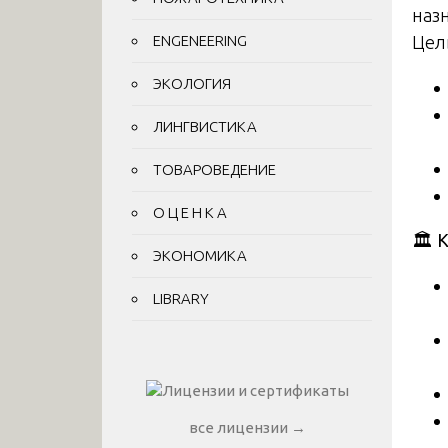
наз
ENGENEERING
Цел
ЭКОЛОГИЯ
ЛИНГВИСТИКА
ТОВАРОВЕДЕНИЕ
О Ц Е Н К А
🏛
️
ЭКОНОМИКА
LIBRARY
все лицензии →