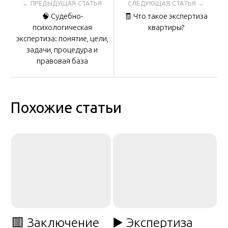
Навигация
🧠 Судебно-
🧾 Что такое экспертиза
по
психологическая
квартиры?
экспертиза: понятие, цели,
задачи, процедура и
записям
правовая база
Похожие статьи
🟥 Заключение
▶️ Экспертиза