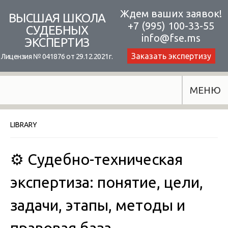
Skip
Ждем ваших заявок!
ВЫСШАЯ ШКОЛА
+7 (995) 100-33-55
to
СУДЕБНЫХ
info@fse.ms
ЭКСПЕРТИЗ
content
Заказать экспертизу
Лицензия № 041876 от 29.12.2021г.
МЕНЮ
LIBRARY
⚙️ Судебно-техническая
экспертиза: понятие, цели,
задачи, этапы, методы и