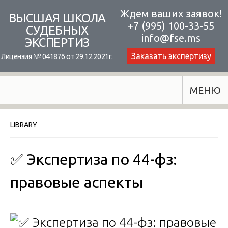
Skip
Ждем ваших заявок!
ВЫСШАЯ ШКОЛА
+7 (995) 100-33-55
to
СУДЕБНЫХ
info@fse.ms
ЭКСПЕРТИЗ
content
Заказать экспертизу
Лицензия № 041876 от 29.12.2021г.
МЕНЮ
LIBRARY
✅ Экспертиза по 44-фз:
правовые аспекты