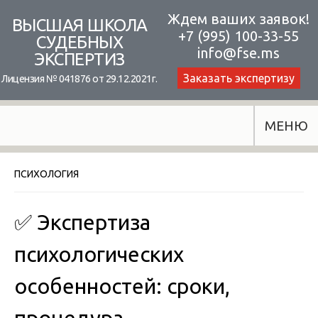
Skip
Ждем ваших заявок!
ВЫСШАЯ ШКОЛА
+7 (995) 100-33-55
to
СУДЕБНЫХ
info@fse.ms
ЭКСПЕРТИЗ
content
Заказать экспертизу
Лицензия № 041876 от 29.12.2021г.
МЕНЮ
ПСИХОЛОГИЯ
✅ Экспертиза
психологических
особенностей: сроки,