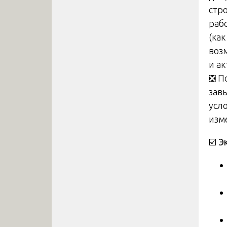
стр
раб
(как
воз
и ак
❎ П
зав
усл
изм
☑️
Э