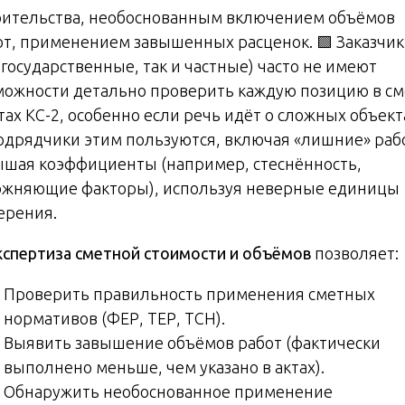
оительства, необоснованным включением объёмов
от, применением завышенных расценок. 🟩 Заказчи
 государственные, так и частные) часто не имеют
можности детально проверить каждую позицию в см
тах КС-2, особенно если речь идёт о сложных объект
одрядчики этим пользуются, включая «лишние» раб
ышая коэффициенты (например, стеснённость,
ожняющие факторы), используя неверные единицы
ерения.
кспертиза сметной стоимости и объёмов
позволяет:
Проверить правильность применения сметных
нормативов (ФЕР, ТЕР, ТСН).
Выявить завышение объёмов работ (фактически
выполнено меньше, чем указано в актах).
Обнаружить необоснованное применение