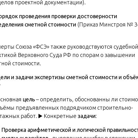
делов проектной документации).
орядок проведения проверки достоверности
еделения сметной стоимости
(Приказ Минстроя № 3
перты Союза «ФСЭ» также руководствуются судебно
ктикой Верховного Суда РФ по спорам о завышении
тной стоимости.
ели
и
задачи
экспертизы
сметной
стоимости
и
объё
Р
 Основная
цель
– определить, обоснованны ли стоимо
бъёмы предъявленных подрядчиком строительно-
тажных работ. ▶️ Конкретные
задачи
:
Проверка арифметической и логической правильнос
сметных расчётов
– выявление ошибок в сложении,