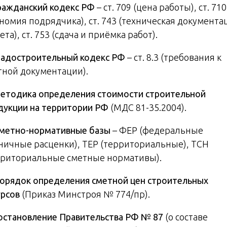
ражданский кодекс РФ
– ст. 709 (цена работы), ст. 710
ономия подрядчика), ст. 743 (техническая документа
ета), ст. 753 (сдача и приёмка работ).
радостроительный кодекс РФ
– ст. 8.3 (требования к
тной документации).
етодика определения стоимости строительной
дукции на территории РФ
(МДС 81-35.2004).
метно-нормативные базы
– ФЕР (федеральные
ничные расценки), ТЕР (территориальные), ТСН
рриториальные сметные нормативы).
орядок определения сметной цен строительных
урсов
(Приказ Минстроя № 774/пр).
остановление Правительства РФ № 87
(о составе