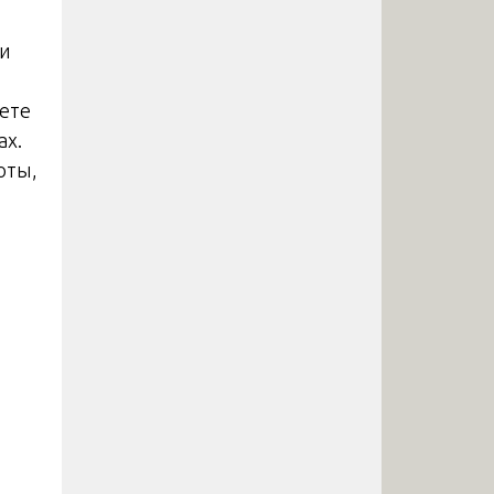
ки
ете
ах.
оты,