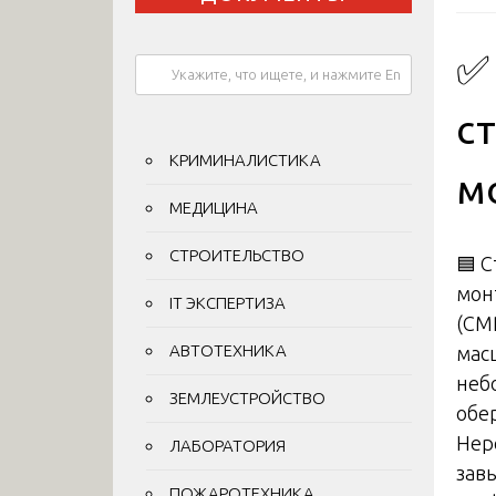
✅
с
КРИМИНАЛИСТИКА
м
МЕДИЦИНА
СТРОИТЕЛЬСТВО
🟦 
мон
IT ЭКСПЕРТИЗА
(СМР
АВТОТЕХНИКА
мас
неб
ЗЕМЛЕУСТРОЙСТВО
обе
Нер
ЛАБОРАТОРИЯ
зав
ПОЖАРОТЕХНИКА