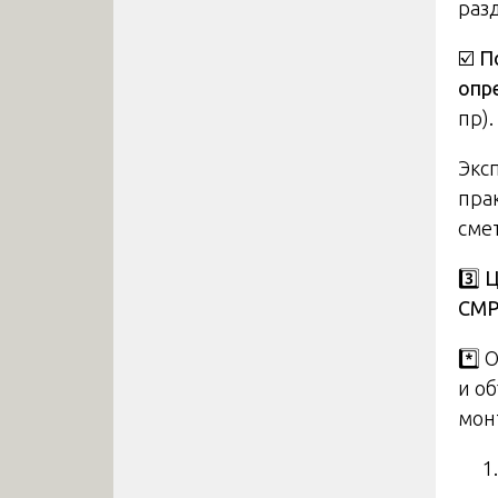
раз
☑️
П
опр
пр).
Экс
пра
сме
3️
Ц
СМ
*️⃣
и о
мон