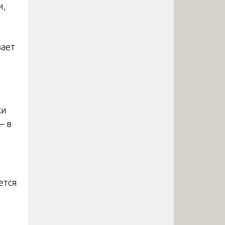
и,
вает
ки
– в
ется