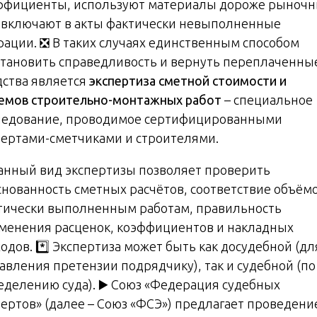
ффициенты, используют материалы дороже рыноч
 включают в акты фактически невыполненные
рации. ❎ В таких случаях единственным способом
становить справедливость и вернуть переплаченны
дства является
экспертиза сметной стоимости и
емов строительно-монтажных работ
– специальное
ледование, проводимое сертифицированными
пертами-сметчиками и строителями.
Данный вид экспертизы позволяет проверить
снованность сметных расчётов, соответствие объём
тически выполненным работам, правильность
менения расценок, коэффициентов и накладных
одов. *️⃣ Экспертиза может быть как досудебной (дл
тавления претензии подрядчику), так и судебной (по
еделению суда). ▶️ Союз «Федерация судебных
пертов» (далее – Союз «ФСЭ») предлагает проведени