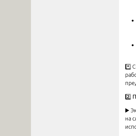
*️⃣
рабо
пре
2️
П
▶️ 
на 
исп