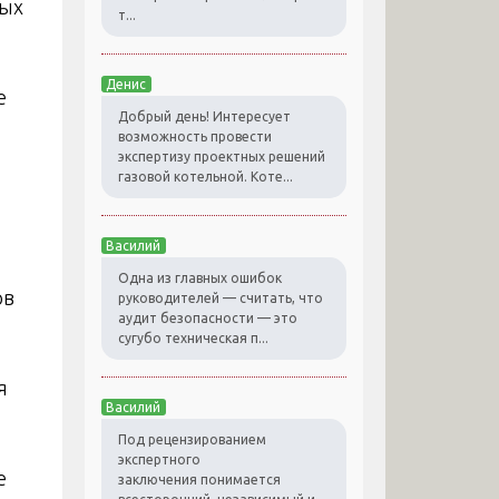
ных
т...
Денис
е
Добрый день! Интересует
возможность провести
экспертизу проектных решений
газовой котельной. Коте...
Василий
Одна из главных ошибок
ов
руководителей — считать, что
аудит безопасности — это
сугубо техническая п...
я
Василий
Под рецензированием
экспертного
е
заключения понимается