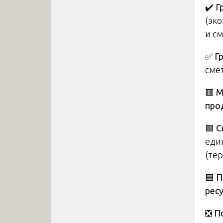
✔️
Г
(эк
и см
✅
Г
сме
🟥
М
про
🟩
С
еди
(те
🟦
П
рес
❎
П