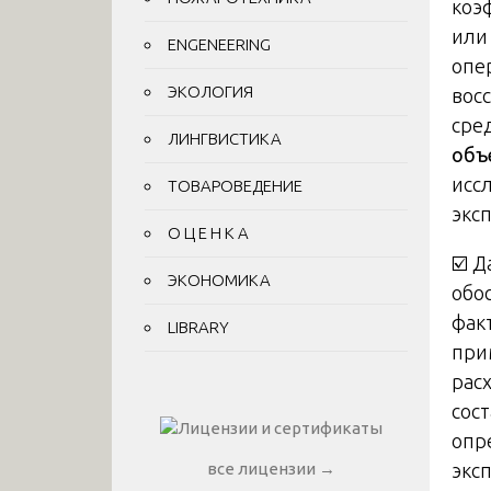
коэ
или
ENGENEERING
опе
ЭКОЛОГИЯ
вос
сре
ЛИНГВИСТИКА
объ
исс
ТОВАРОВЕДЕНИЕ
экс
О Ц Е Н К А
☑️ 
ЭКОНОМИКА
обо
фак
LIBRARY
при
расх
сос
опр
экс
все лицензии →