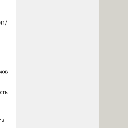
41/
й
мов
сть
ти