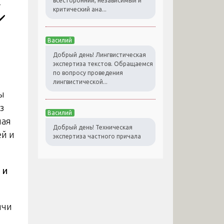
всесторонний, независимый и
-
критический ана...
✔️
Василий
Добрый день! Лингвистическая
экспертиза текстов. Обращаемся
по вопросу проведения
лингвистической...
ы
з
Василий
ная
Добрый день! Техническая
й и
экспертиза частного причала
и
и
ячи