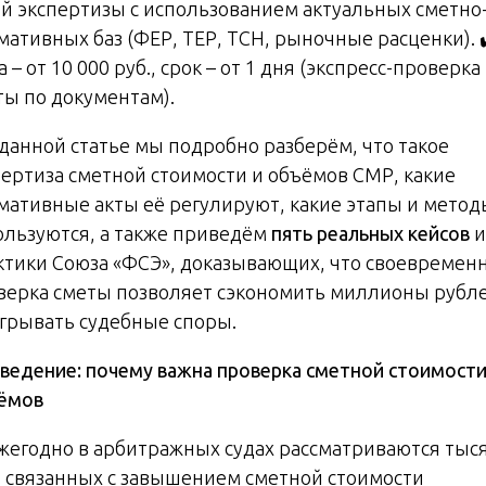
ой экспертизы с использованием актуальных сметно
мативных баз (ФЕР, ТЕР, ТСН, рыночные расценки). 
 – от 10 000 руб., срок – от 1 дня (экспресс-проверка
ты по документам).
 данной статье мы подробно разберём, что такое
пертиза сметной стоимости и объёмов СМР, какие
мативные акты её регулируют, какие этапы и метод
ользуются, а также приведём
пять реальных кейсов
и
ктики Союза «ФСЭ», доказывающих, что своевремен
верка сметы позволяет сэкономить миллионы рубле
грывать судебные споры.
ведение
:
почему
важна
проверка
сметной
стоимост
ёмов
Ежегодно в арбитражных судах рассматриваются тыс
, связанных с завышением сметной стоимости