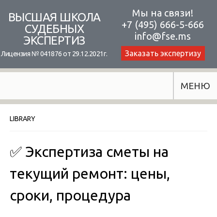
Skip
Мы на связи!
ВЫСШАЯ ШКОЛА
+7 (495) 666-5-666
to
СУДЕБНЫХ
info@fse.ms
ЭКСПЕРТИЗ
content
Заказать экспертизу
Лицензия № 041876 от 29.12.2021г.
МЕНЮ
LIBRARY
✅ Экспертиза сметы на
текущий ремонт: цены,
сроки, процедура