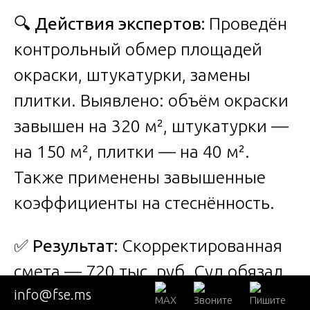
🔍
Действия экспертов:
Проведён
контрольный обмер площадей
окраски, штукатурки, замены
плитки. Выявлено: объём окраски
завышен на 320 м², штукатурки —
на 150 м², плитки — на 40 м².
Также применены завышенные
коэффициенты на стеснённость.
✅
Результат:
Скорректированная
смета — 720 тыс. руб. Суд обязал
info@fse.ms
УК вернуть переплату в фонд