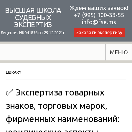
Skip
Ждем ваших заявок!
ВЫСШАЯ ШКОЛА
+7 (995) 100-33-55
to
СУДЕБНЫХ
info@fse.ms
ЭКСПЕРТИЗ
content
Заказать экспертизу
Лицензия № 041876 от 29.12.2021г.
МЕНЮ
LIBRARY
✅ Экспертиза товарных
знаков, торговых марок,
фирменных наименований: