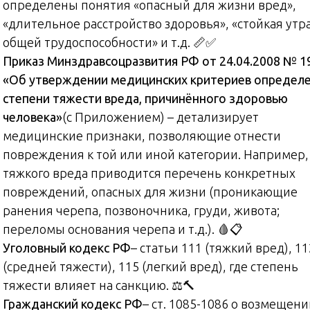
определены понятия «опасный для жизни вред»,
«длительное расстройство здоровья», «стойкая утр
общей трудоспособности» и т.д. 📏✅
Приказ Минздравсоцразвития РФ от 24.04.2008 № 1
«Об утверждении медицинских критериев определ
степени тяжести вреда, причинённого здоровью
человека»
(с Приложением) – детализирует
медицинские признаки, позволяющие отнести
повреждения к той или иной категории. Например,
тяжкого вреда приводится перечень конкретных
повреждений, опасных для жизни (проникающие
ранения черепа, позвоночника, груди, живота;
переломы основания черепа и т.д.). 🩸📋
Уголовный кодекс РФ
– статьи 111 (тяжкий вред), 11
(средней тяжести), 115 (легкий вред), где степень
тяжести влияет на санкцию. ⚖️🔨
Гражданский кодекс РФ
– ст. 1085-1086 о возмещен