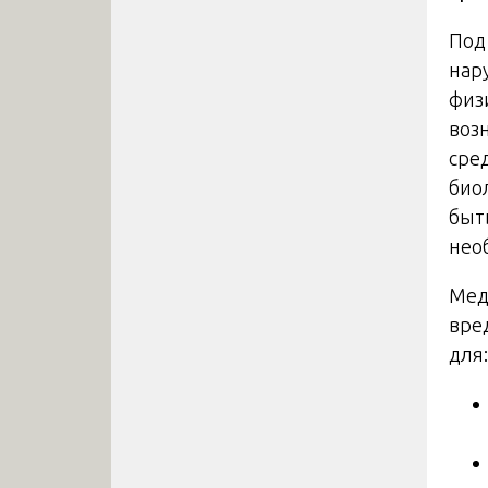
Под
нар
физ
воз
сре
био
быт
нео
Мед
вре
для: