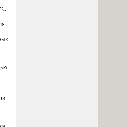
МС,
ля
ных
я
вью
ли
ся