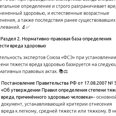
легальное определение и строго разграничивает вре
чиненный здоровью, и естественные возрастные
енения, а также последствия ранее существовавших
олеваний. 🔬✅

Раздел 2. Нормативно-правовая база определения
ести вреда здоровью
тельность экспертов Союза «ФСЭ» при установлени
пени тяжести вреда здоровью базируется на следую
мативных правовых актах. 📚⚖️
Постановление Правительства РФ от 17.08.2007 № 
«Об утверждении Правил определения степени тяж
вреда, причинённого здоровью человека»
– основно
документ, устанавливающий критерии отнесения
вреда к легкому, средней тяжести или тяжкому. В 