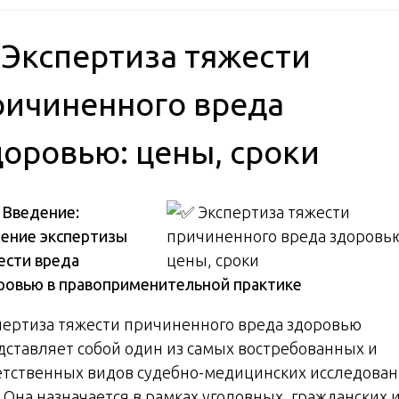
 Экспертиза тяжести
ричиненного вреда
доровью: цены, сроки
️
Введение:
чение экспертизы
ести вреда
ровью в правоприменительной практике
пертиза тяжести причиненного вреда здоровью
дставляет собой один из самых востребованных и
етственных видов судебно-медицинских исследован
 Она назначается в рамках уголовных, гражданских 