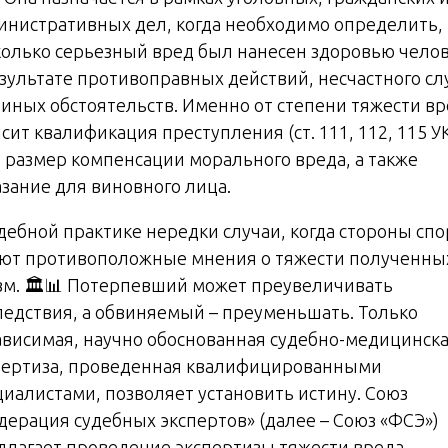
инистративных дел, когда необходимо определить,
колько серьезный вред был нанесен здоровью чело
езультате противоправных действий, несчастного сл
 иных обстоятельств. Именно от степени тяжести в
сит квалификация преступления (ст. 111, 112, 115 У
, размер компенсации морального вреда, а также
азание для виновного лица.
удебной практике нередки случаи, когда стороны спо
ют противоположные мнения о тяжести полученны
вм. 🏛️📊 Потерпевший может преувеличивать
ледствия, а обвиняемый – преуменьшать. Только
ависимая, научно обоснованная судебно-медицинск
пертиза, проведенная квалифицированными
циалистами, позволяет установить истину. Союз
дерация судебных экспертов» (далее – Союз «ФСЭ»)
длагает проведение экспертизы тяжести вреда