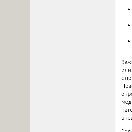
Важ
или
с п
Пра
опр
мед
пат
вне
Сою