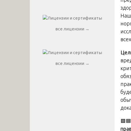
здо
Наш
нор
все лицензии →
исс
все
Цел
вре
все лицензии →
кри
обя
пра
буде
обы
док
🟩
пра