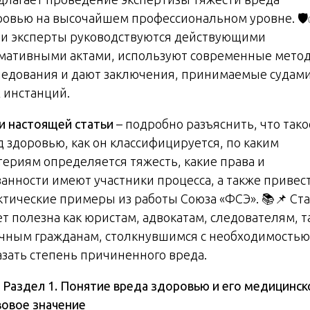
ровью на высочайшем профессиональном уровне. 🛡
и эксперты руководствуются действующими
мативными актами, используют современные мето
ледования и дают заключения, принимаемые судам
х инстанций.
и настоящей статьи
– подробно разъяснить, что тако
д здоровью, как он классифицируется, по каким
териям определяется тяжесть, какие права и
занности имеют участники процесса, а также привес
ктические примеры из работы Союза «ФСЭ». 📚📌 Ст
т полезна как юристам, адвокатам, следователям, т
чным гражданам, столкнувшимся с необходимостью
азать степень причиненного вреда.

Раздел 1. Понятие вреда здоровью и его медицинск
вовое значение