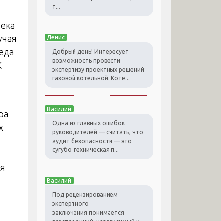
т...
века
учая
Денис
реда
Добрый день! Интересует
возможность провести
К
экспертизу проектных решений
газовой котельной. Коте...
Василий
ра
Одна из главных ошибок
х
руководителей — считать, что
аудит безопасности — это
сугубо техническая п...
ая
Василий
Под рецензированием
экспертного
заключения понимается