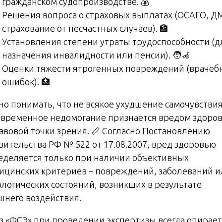
гражданском судопроизводстве. 💰
Решения вопроса о страховых выплатах (ОСАГО, Д
страхование от несчастных случаев). 🏦
Установления степени утраты трудоспособности (д
назначения инвалидности или пенсии). 🧑‍🦽
Оценки тяжести ятрогенных повреждений (врачеб
ошибок). 🏥
но понимать, что не всякое ухудшение самочувстви
 временное недомогание признается вредом здоро
равовой точки зрения. 📏 Согласно Постановлению
вительства РФ № 522 от 17.08.2007, вред здоровью
еделяется только при наличии объективных
ицинских критериев – повреждений, заболеваний и
ологических состояний, возникших в результате
шнего воздействия.
з «ФСЭ» при проведении экспертизы всегда опирает