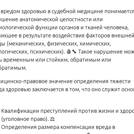
 вредом здоровью в судебной медицине понимаетс
ушение анатомической целостности или
иологической функции органов и тканей человека,
никшее в результате воздействия факторов внешне
ды (механических, физических, химических,
логических, психических). 🩸🔧 Такое нарушение мо
ь временным или стойким, обратимым или
братимым.
ицинско-правовое значение определения тяжести
да здоровью заключается в том, что оно служит осн
Квалификации преступлений против жизни и здор
(уголовное право). ⚖️
Определения размера компенсации вреда в