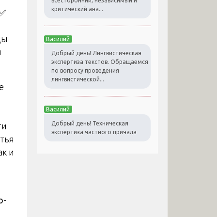
всесторонний, независимый и
критический ана...
️✅
ды
Василий
и
Добрый день! Лингвистическая
экспертиза текстов. Обращаемся
по вопросу проведения
лингвистической...
е
Василий
Добрый день! Техническая
ти
экспертиза частного причала
атья
ак и
о-