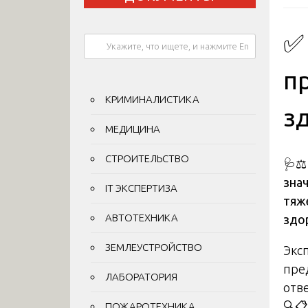
✅
п
КРИМИНАЛИСТИКА
з
МЕДИЦИНА
СТРОИТЕЛЬСТВО
🩺⚖
зна
IT ЭКСПЕРТИЗА
тяж
АВТОТЕХНИКА
здо
ЗЕМЛЕУСТРОЙСТВО
Экс
пре
ЛАБОРАТОРИЯ
отв
🔍📋
ПОЖАРОТЕХНИКА