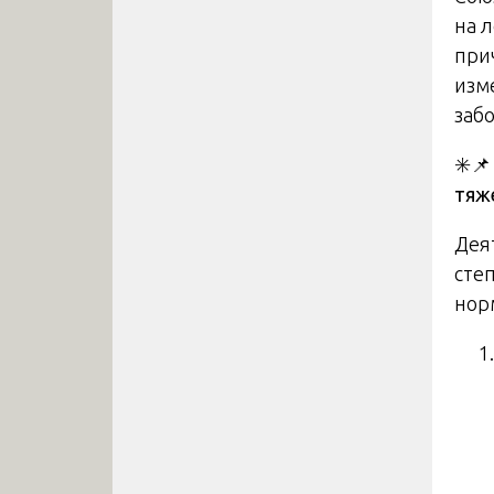
на 
при
изм
заб
✳️
тяж
Дея
сте
нор