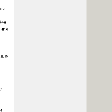
ата
94н
ения
 для
2
ии