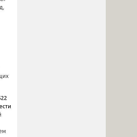
д,
и
щих
522
ести
й
нем