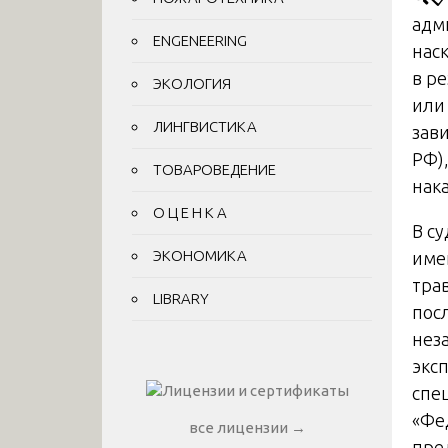
адм
ENGENEERING
нас
в р
ЭКОЛОГИЯ
или
ЛИНГВИСТИКА
зави
РФ)
ТОВАРОВЕДЕНИЕ
нак
О Ц Е Н К А
В с
ЭКОНОМИКА
име
тра
LIBRARY
пос
нез
экс
спе
«Фе
все лицензии →
пре