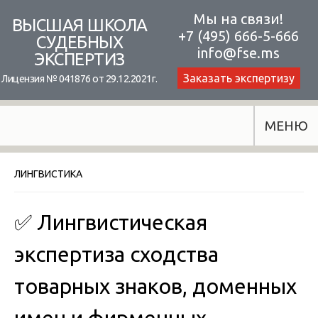
Skip
Мы на связи!
ВЫСШАЯ ШКОЛА
+7 (495) 666-5-666
to
СУДЕБНЫХ
info@fse.ms
ЭКСПЕРТИЗ
content
Заказать экспертизу
Лицензия № 041876 от 29.12.2021г.
МЕНЮ
ЛИНГВИСТИКА
✅ Лингвистическая
экспертиза сходства
товарных знаков, доменных