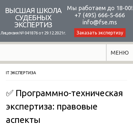
Skip
Мы работаем до 18-00!
ВЫСШАЯ ШКОЛА
+7 (495) 666-5-666
to
СУДЕБНЫХ
info@fse.ms
ЭКСПЕРТИЗ
content
Заказать экспертизу
Лицензия № 041876 от 29.12.2021г.
МЕНЮ
IT ЭКСПЕРТИЗА
✅ Программно-техническая
экспертиза: правовые
аспекты