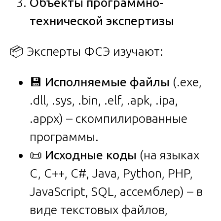
Объекты программно-
технической экспертизы
📦 Эксперты ФСЭ изучают:
💾
Исполняемые файлы
(.exe,
.dll, .sys, .bin, .elf, .apk, .ipa,
.appx) – скомпилированные
программы.
📜
Исходные коды
(на языках
C, C++, C#, Java, Python, PHP,
JavaScript, SQL, ассемблер) – в
виде текстовых файлов,