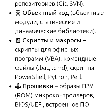
репозиториев (Git, SVN).
🧬
Объектный код
(объектные
модули, статические и
динамические библиотеки).
🧾
Скрипты и макросы
–
скрипты для офисных
программ (VBA), командные
файлы (.bat, .cmd), скрипты
PowerShell, Python, Perl.
🕹️
Прошивки
– образы ПЗУ
(ROM) микроконтроллеров,
BIOS/UEFI, встроенное ПО