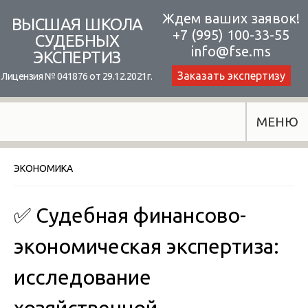
Skip
Ждем ваших заявок!
ВЫСШАЯ ШКОЛА
+7 (995) 100-33-55
to
СУДЕБНЫХ
info@fse.ms
ЭКСПЕРТИЗ
content
Заказать экспертизу
Лицензия № 041876 от 29.12.2021г.
МЕНЮ
ЭКОНОМИКА
✅ Судебная финансово-
экономическая экспертиза:
исследование